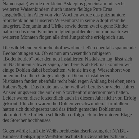
Namenspate) wurde der kleine Asklepios gemeinsam mit sechs
weiteren Waisenkindern durch unsere fleißige Pute Erna
ausgebrütet. Im Alter von vier Wochen wurde das putzmuntere
Storchenkind auf unserem Wiesenhorst in seine Adoptivfamilie
integriert. Benjamin und Ulrike sowie deren zwei eigene Kinder
nahmen das neue Familienmitglied problemlos auf und nach zwei
weiteren Monaten flogen alle drei Jungstörche erfolgreich aus.
Die wildlebenden Storchenhofbewohner ließen ebenfalls spannende
Beobachtungen zu. Ob es nun am wesentlich ruhigeren
„Bodenbetrieb“ oder den neu installierten Nistkästen lag, lässt sich
im Nachhinein schwer sagen, aber bereits ab Februar konnten wir
einige Dohlen dabei beobachten, wie sie im o.g. Wiesenhorst von
unten und seitlich Gänge anlegten. Die neu installierten
Nistkästen fanden ebenfalls recht bald regen Anklang bei ebenjenen
Rabenvögeln. Das freute uns sehr, weil wir bereits vor vielen Jahren
Ansiedlungsversuche auf dem Storchenhof unternommen hatten.
Leider waren diese letztendlich auch in diesem Jahr nicht von Erfolg
gekrönt. Plötzlich waren die Dohlen verschwunden. Turmfalken
hatten sich durchgesetzt und das frisch gemachte Dohlennest
okkupiert. Sie brüteten schließlich erfolgreich in der unteren Etage
des Storchenhochhauses.
Gegenwärtig läuft die Weißstorchbestandserfassung der NABU-
Bundesarbeitsgruppe Weißstorchschutz für Gesamtdeutschland.