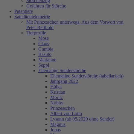
Storchenzug
Gefahren für Störche
Patentiere
Satellitentelemetrie
Mit Prinzesschen unterwegs. Aus dem Vorwort von
Peter Berthold
Tierprofile
Mose
Claus
Gambia
Basuto
Marianne
Seppl
Ehemalige Senderstörche
Ehemalige Senderstörche (tabellarisch)
Jahrgang 2022
Håljer
Kristian
Moritz
Nobby
Prinzesschen
Albert von Lotto
Lysann (ab 05/2020 ohne Sender)
Magnus
Jonas