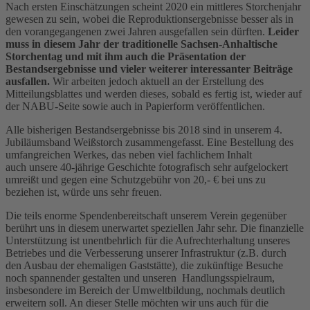
Nach ersten Einschätzungen scheint 2020 ein mittleres Storchenjahr
gewesen zu sein, wobei die Reproduktionsergebnisse besser als in
den vorangegangenen zwei Jahren ausgefallen sein dürften.
Leider
muss in diesem Jahr der traditionelle Sachsen-Anhaltische
Storchentag und mit ihm auch die Präsentation der
Bestandsergebnisse und vieler weiterer interessanter Beiträge
ausfallen.
Wir arbeiten jedoch aktuell an der Erstellung des
Mitteilungsblattes und werden dieses, sobald es fertig ist, wieder auf
der NABU-Seite sowie auch in Papierform veröffentlichen.
Alle bisherigen Bestandsergebnisse bis 2018 sind in unserem 4.
Jubiläumsband Weißstorch zusammengefasst. Eine Bestellung des
umfangreichen Werkes, das neben viel fachlichem Inhalt
auch unsere 40-jährige Geschichte fotografisch sehr aufgelockert
umreißt und gegen eine Schutzgebühr von 20,- € bei uns zu
beziehen ist, würde uns sehr freuen.
Die teils enorme Spendenbereitschaft unserem Verein gegenüber
berührt uns in diesem unerwartet speziellen Jahr sehr. Die finanzielle
Unterstützung ist unentbehrlich für die Aufrechterhaltung unseres
Betriebes und die Verbesserung unserer Infrastruktur (z.B. durch
den Ausbau der ehemaligen Gaststätte), die zukünftige Besuche
noch spannender gestalten und unseren Handlungsspielraum,
insbesondere im Bereich der Umweltbildung, nochmals deutlich
erweitern soll. An dieser Stelle möchten wir uns auch für die