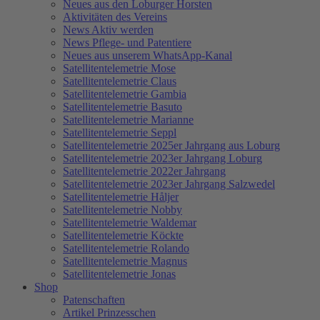
Neues aus den Loburger Horsten
Aktivitäten des Vereins
News Aktiv werden
News Pflege- und Patentiere
Neues aus unserem WhatsApp-Kanal
Satellitentelemetrie Mose
Satellitentelemetrie Claus
Satellitentelemetrie Gambia
Satellitentelemetrie Basuto
Satellitentelemetrie Marianne
Satellitentelemetrie Seppl
Satellitentelemetrie 2025er Jahrgang aus Loburg
Satellitentelemetrie 2023er Jahrgang Loburg
Satellitentelemetrie 2022er Jahrgang
Satellitentelemetrie 2023er Jahrgang Salzwedel
Satellitentelemetrie Håljer
Satellitentelemetrie Nobby
Satellitentelemetrie Waldemar
Satellitentelemetrie Köckte
Satellitentelemetrie Rolando
Satellitentelemetrie Magnus
Satellitentelemetrie Jonas
Shop
Patenschaften
Artikel Prinzesschen