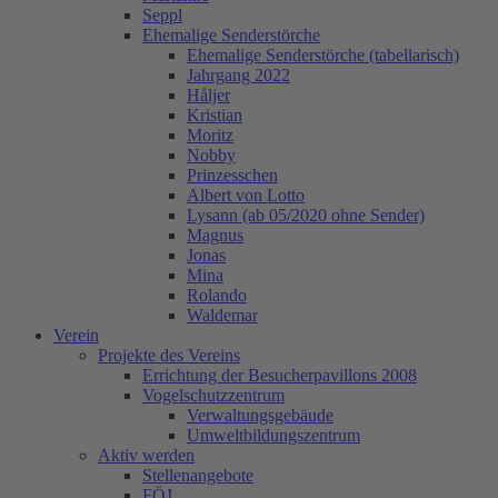
Seppl
Ehemalige Senderstörche
Ehemalige Senderstörche (tabellarisch)
Jahrgang 2022
Håljer
Kristian
Moritz
Nobby
Prinzesschen
Albert von Lotto
Lysann (ab 05/2020 ohne Sender)
Magnus
Jonas
Mina
Rolando
Waldemar
Verein
Projekte des Vereins
Errichtung der Besucherpavillons 2008
Vogelschutzzentrum
Verwaltungsgebäude
Umweltbildungszentrum
Aktiv werden
Stellenangebote
FÖJ