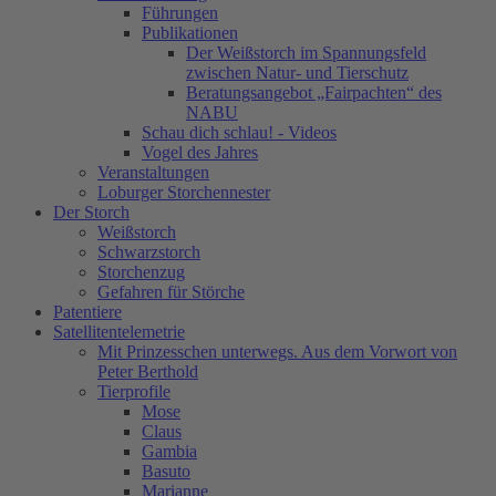
Führungen
Publikationen
Der Weißstorch im Spannungsfeld
zwischen Natur- und Tierschutz
Beratungsangebot „Fairpachten“ des
NABU
Schau dich schlau! - Videos
Vogel des Jahres
Veranstaltungen
Loburger Storchennester
Der Storch
Weißstorch
Schwarzstorch
Storchenzug
Gefahren für Störche
Patentiere
Satellitentelemetrie
Mit Prinzesschen unterwegs. Aus dem Vorwort von
Peter Berthold
Tierprofile
Mose
Claus
Gambia
Basuto
Marianne