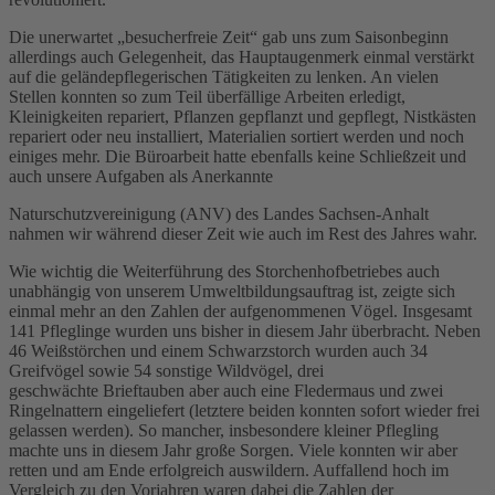
Die unerwartet „besucherfreie Zeit“ gab uns zum Saisonbeginn
allerdings auch Gelegenheit, das Hauptaugenmerk einmal verstärkt
auf die geländepflegerischen Tätigkeiten zu lenken. An vielen
Stellen konnten so zum Teil überfällige Arbeiten erledigt,
Kleinigkeiten repariert, Pflanzen gepflanzt und gepflegt, Nistkästen
repariert oder neu installiert, Materialien sortiert werden und noch
einiges mehr. Die Büroarbeit hatte ebenfalls keine Schließzeit und
auch unsere Aufgaben als Anerkannte
Naturschutzvereinigung (ANV) des Landes Sachsen-Anhalt
nahmen wir während dieser Zeit wie auch im Rest des Jahres wahr.
Wie wichtig die Weiterführung des Storchenhofbetriebes auch
unabhängig von unserem Umweltbildungsauftrag ist, zeigte sich
einmal mehr an den Zahlen der aufgenommenen Vögel. Insgesamt
141 Pfleglinge wurden uns bisher in diesem Jahr überbracht. Neben
46 Weißstörchen und einem Schwarzstorch wurden auch 34
Greifvögel sowie 54 sonstige Wildvögel, drei
geschwächte Brieftauben aber auch eine Fledermaus und zwei
Ringelnattern eingeliefert (letztere beiden konnten sofort wieder frei
gelassen werden). So mancher, insbesondere kleiner Pflegling
machte uns in diesem Jahr große Sorgen. Viele konnten wir aber
retten und am Ende erfolgreich auswildern. Auffallend hoch im
Vergleich zu den Vorjahren waren dabei die Zahlen der