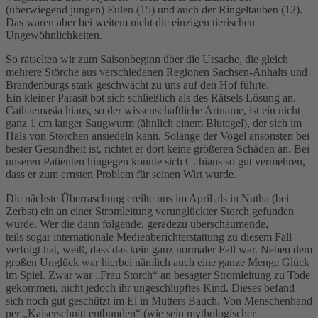
(überwiegend jungen) Eulen (15) und auch der Ringeltauben (12).
Das waren aber bei weitem nicht die einzigen tierischen
Ungewöhnlichkeiten.
So rätselten wir zum Saisonbeginn über die Ursache, die gleich
mehrere Störche aus verschiedenen Regionen Sachsen-Anhalts und
Brandenburgs stark geschwächt zu uns auf den Hof führte.
Ein kleiner Parasit bot sich schließlich als des Rätsels Lösung an.
Cathaemasia hians, so der wissenschaftliche Artname, ist ein nicht
ganz 1 cm langer Saugwurm (ähnlich einem Blutegel), der sich im
Hals von Störchen ansiedeln kann. Solange der Vogel ansonsten bei
bester Gesundheit ist, richtet er dort keine größeren Schäden an. Bei
unseren Patienten hingegen konnte sich C. hians so gut vermehren,
dass er zum ernsten Problem für seinen Wirt wurde.
Die nächste Überraschung ereilte uns im April als in Nutha (bei
Zerbst) ein an einer Stromleitung verunglückter Storch gefunden
wurde. Wer die dann folgende, geradezu überschäumende,
teils sogar internationale Medienberichterstattung zu diesem Fall
verfolgt hat, weiß, dass das kein ganz normaler Fall war. Neben dem
großen Unglück war hierbei nämlich auch eine ganze Menge Glück
im Spiel. Zwar war „Frau Storch“ an besagter Stromleitung zu Tode
gekommen, nicht jedoch ihr ungeschlüpftes Kind. Dieses befand
sich noch gut geschützt im Ei in Mutters Bauch. Von Menschenhand
per „Kaiserschnitt entbunden“ (wie sein mythologischer