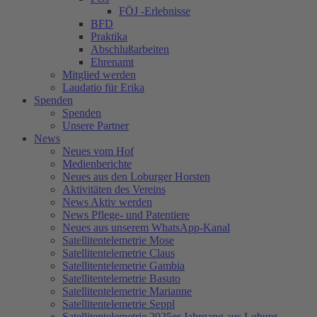
FÖJ -Erlebnisse
BFD
Praktika
Abschlußarbeiten
Ehrenamt
Mitglied werden
Laudatio für Erika
Spenden
Spenden
Unsere Partner
News
Neues vom Hof
Medienberichte
Neues aus den Loburger Horsten
Aktivitäten des Vereins
News Aktiv werden
News Pflege- und Patentiere
Neues aus unserem WhatsApp-Kanal
Satellitentelemetrie Mose
Satellitentelemetrie Claus
Satellitentelemetrie Gambia
Satellitentelemetrie Basuto
Satellitentelemetrie Marianne
Satellitentelemetrie Seppl
Satellitentelemetrie 2025er Jahrgang aus Loburg