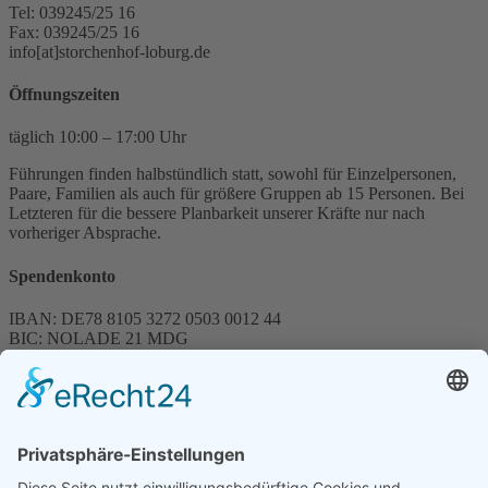
Tel: 039245/25 16
Fax: 039245/25 16
info[at]storchenhof-loburg.de
Öffnungszeiten
täglich 10:00 – 17:00 Uhr
Führungen finden halbstündlich statt, sowohl für Einzelpersonen,
Paare, Familien als auch für größere Gruppen ab 15 Personen. Bei
Letzteren für die bessere Planbarkeit unserer Kräfte nur nach
vorheriger Absprache.
Spendenkonto
IBAN: DE78 8105 3272 0503 0012 44
BIC: NOLADE 21 MDG
Sparkasse MagdeBurg
Spenden können steuerlich abgesetzt werden
Förderung