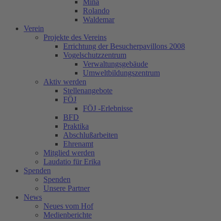
Mina
Rolando
Waldemar
Verein
Projekte des Vereins
Errichtung der Besucherpavillons 2008
Vogelschutzzentrum
Verwaltungsgebäude
Umweltbildungszentrum
Aktiv werden
Stellenangebote
FÖJ
FÖJ -Erlebnisse
BFD
Praktika
Abschlußarbeiten
Ehrenamt
Mitglied werden
Laudatio für Erika
Spenden
Spenden
Unsere Partner
News
Neues vom Hof
Medienberichte