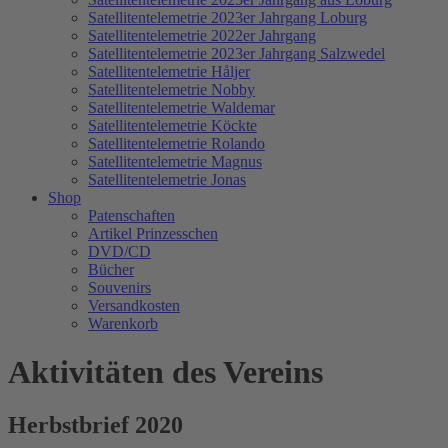
Satellitentelemetrie 2023er Jahrgang Loburg
Satellitentelemetrie 2022er Jahrgang
Satellitentelemetrie 2023er Jahrgang Salzwedel
Satellitentelemetrie Håljer
Satellitentelemetrie Nobby
Satellitentelemetrie Waldemar
Satellitentelemetrie Köckte
Satellitentelemetrie Rolando
Satellitentelemetrie Magnus
Satellitentelemetrie Jonas
Shop
Patenschaften
Artikel Prinzesschen
DVD/CD
Bücher
Souvenirs
Versandkosten
Warenkorb
Aktivitäten des Vereins
Herbstbrief 2020