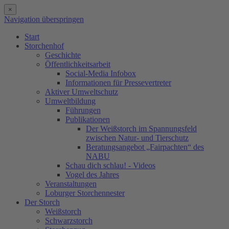
×
Navigation überspringen
Start
Storchenhof
Geschichte
Öffentlichkeitsarbeit
Social-Media Infobox
Informationen für Pressevertreter
Aktiver Umweltschutz
Umweltbildung
Führungen
Publikationen
Der Weißstorch im Spannungsfeld
zwischen Natur- und Tierschutz
Beratungsangebot „Fairpachten“ des
NABU
Schau dich schlau! - Videos
Vogel des Jahres
Veranstaltungen
Loburger Storchennester
Der Storch
Weißstorch
Schwarzstorch