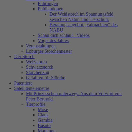
Führungen
Publikationen
Der Weißstorch im Spannungsfeld
zwischen Natur- und Tierschutz
Beratungsangebot „Fairpachten“ des
NABU
Schau dich schlau! - Videos
Vogel des Jahres
Veranstaltungen
Loburger Storchennester
Der Storch
Weißstorch
Schwarzstorch
Storchenzug
Gefahren für Störche
Patentiere
Satellitentelemetrie
Mit Prinzesschen unterwegs. Aus dem Vorwort von
Peter Berthold
Tierprofile
Mose
Claus
Gambia
Basuto
Marianne