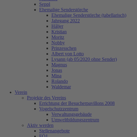
Seppl
Ehemalige Senderstörche
Ehemalige Senderstörche (tabellarisch)
Jahrgang 2022
Håljer
Kristian
Moritz
Nobby
Prinzesschen
Albert von Lotto
Lysann (ab 05/2020 ohne Sender)
Magnus
Jonas
Mina
Rolando
Waldemar
Verein
Projekte des Vereins
Errichtung der Besucherpavillons 2008
Vogelschutzzentrum
Verwaltungsgebäude
Umweltbildungszentrum
Aktiv werden
Stellenangebote
FÖJ