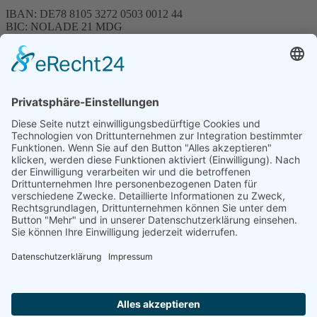
IBAN: DE78 8105 3272 0503 0012 44
BIC: NOLADE 21 MDG
Sparkasse MagdeBurg
Spenden können steuerlich abgesetzt werden
Förderung
© 1987 – 2025
Storchenhof Loburg e.V.
Alle Rechte vorbehalten.
Cookie-Einstellungen
Navigation überspringen
Impressum
Haftungsausschluss
Widerrufsrecht
Datenschutz
Facebook