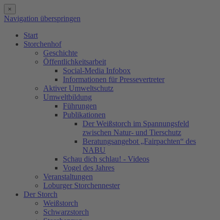
×
Navigation überspringen
Start
Storchenhof
Geschichte
Öffentlichkeitsarbeit
Social-Media Infobox
Informationen für Pressevertreter
Aktiver Umweltschutz
Umweltbildung
Führungen
Publikationen
Der Weißstorch im Spannungsfeld
zwischen Natur- und Tierschutz
Beratungsangebot „Fairpachten“ des
NABU
Schau dich schlau! - Videos
Vogel des Jahres
Veranstaltungen
Loburger Storchennester
Der Storch
Weißstorch
Schwarzstorch