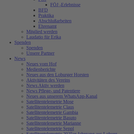
FÖJ -Erlebnisse
BFD
Praktika
Abschlußarbeiten
Ehrenamt
Mitglied werden
Laudatio für Erika
Spenden
Spenden
Unsere Partner
News
Neues vom Hof
Medienberichte
Neues aus den Loburger Horsten
Aktivitäten des Vereins
News Aktiv werden
News Pflege- und Patentiere
Neues aus unserem WhatsApp-Kanal
Satellitentelemetrie Mose
Satellitentelemetrie Claus
Satellitentelemetrie Gambia
Satellitentelemetrie Basuto
Satellitentelemetrie Marianne
Satellitentelemetrie Seppl
Satellitentelemetrie 2025er Jahrgang aus Loburg