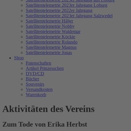
Satellitentelemetrie 2023er Jahrgang Loburg
Satellitentelemetrie 2022er Jahrgang
Satellitentelemetrie 2023er Jahrgang Salzwedel
Satellitentelemetrie Håljer
Satellitentelemetrie Nobby
Satellitentelemetrie Waldemar
Satellitentelemetrie Köckte
Satellitentelemetrie Rolando
Satellitentelemetrie Magnus
Satellitentelemetrie Jonas
Shop
Patenschaften
Artikel Prinzesschen
DVD/CD
Bücher
Souvenirs
Versandkosten
Warenkorb
Aktivitäten des Vereins
Zum Tode von Erika Herbst