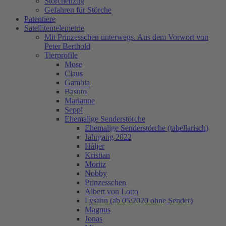
Storchenzug
Gefahren für Störche
Patentiere
Satellitentelemetrie
Mit Prinzesschen unterwegs. Aus dem Vorwort von
Peter Berthold
Tierprofile
Mose
Claus
Gambia
Basuto
Marianne
Seppl
Ehemalige Senderstörche
Ehemalige Senderstörche (tabellarisch)
Jahrgang 2022
Håljer
Kristian
Moritz
Nobby
Prinzesschen
Albert von Lotto
Lysann (ab 05/2020 ohne Sender)
Magnus
Jonas