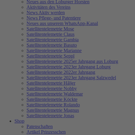
Neues aus den Loburger Horsten
Aktivitäten des Vereins
News Aktiv werden
News Pflege- und Patentiere
Neues aus unserem WhatsApp-Kanal
Satellitentelemetrie Mose
Satellitentelemetrie Claus
Satellitentelemetrie Gambia
Satellitentelemetrie Basuto
Satellitentelemetrie Marianne
Satellitentelemetrie Seppl
Satellitentelemetrie 2025er Jahrgang aus Loburg
Satellitentelemetrie 2023er Jahrgang Loburg
Satellitentelemetrie 2022er Jahrgang
Satellitentelemetrie 2023er Jahrgang Salzwedel
Satellitentelemetrie Håljer
Satellitentelemetrie Nobby
Satellitentelemetrie Waldemar
Satellitentelemetrie Köckte
Satellitentelemetrie Rolando
Satellitentelemetrie Magnus
Satellitentelemetrie Jonas
Shop
Patenschaften
Artikel Prinzesschen