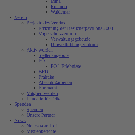
Mina
Rolando
Waldemar
Verein
Projekte des Vereins
Errichtung der Besucherpavillons 2008
Vogelschutzzentrum
Verwaltungsgebäude
Umweltbildungszentrum
Aktiv werden
Stellenangebote
FÖJ
FÖJ -Erlebnisse
BFD
Praktika
Abschlußarbeiten
Ehrenamt
Mitglied werden
Laudatio für Erika
Spenden
Spenden
Unsere Partner
News
Neues vom Hof
Medienberichte