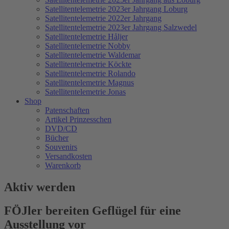
Satellitentelemetrie 2023er Jahrgang Loburg
Satellitentelemetrie 2022er Jahrgang
Satellitentelemetrie 2023er Jahrgang Salzwedel
Satellitentelemetrie Håljer
Satellitentelemetrie Nobby
Satellitentelemetrie Waldemar
Satellitentelemetrie Köckte
Satellitentelemetrie Rolando
Satellitentelemetrie Magnus
Satellitentelemetrie Jonas
Shop
Patenschaften
Artikel Prinzesschen
DVD/CD
Bücher
Souvenirs
Versandkosten
Warenkorb
Aktiv werden
FÖJler bereiten Geflügel für eine
Ausstellung vor