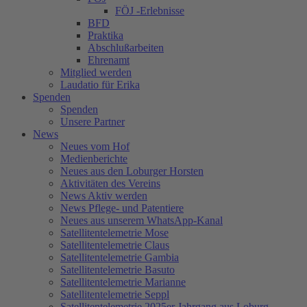
FÖJ -Erlebnisse
BFD
Praktika
Abschlußarbeiten
Ehrenamt
Mitglied werden
Laudatio für Erika
Spenden
Spenden
Unsere Partner
News
Neues vom Hof
Medienberichte
Neues aus den Loburger Horsten
Aktivitäten des Vereins
News Aktiv werden
News Pflege- und Patentiere
Neues aus unserem WhatsApp-Kanal
Satellitentelemetrie Mose
Satellitentelemetrie Claus
Satellitentelemetrie Gambia
Satellitentelemetrie Basuto
Satellitentelemetrie Marianne
Satellitentelemetrie Seppl
Satellitentelemetrie 2025er Jahrgang aus Loburg