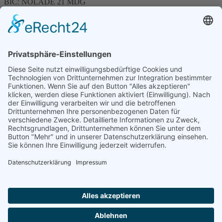
BIC: NOLADE 21 MDG
Sparkasse MagdeBurg
Spenden können steuerlich abgesetzt werden
Förderung
© 1987 – 2025
Storchenhof Loburg e.V.
Alle Rechte vorbehalten.
Cookie-Einstellungen
Navigation überspringen
Impressum
Haftungsausschluss
Widerrufsrecht
Datenschutz
Facebook
Instagram
Whatsapp