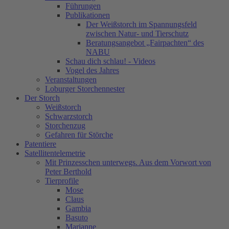
Führungen
Publikationen
Der Weißstorch im Spannungsfeld
zwischen Natur- und Tierschutz
Beratungsangebot „Fairpachten“ des
NABU
Schau dich schlau! - Videos
Vogel des Jahres
Veranstaltungen
Loburger Storchennester
Der Storch
Weißstorch
Schwarzstorch
Storchenzug
Gefahren für Störche
Patentiere
Satellitentelemetrie
Mit Prinzesschen unterwegs. Aus dem Vorwort von
Peter Berthold
Tierprofile
Mose
Claus
Gambia
Basuto
Marianne