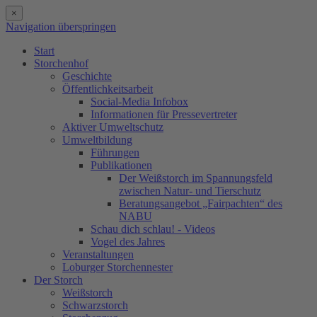
×
Navigation überspringen
Start
Storchenhof
Geschichte
Öffentlichkeitsarbeit
Social-Media Infobox
Informationen für Pressevertreter
Aktiver Umweltschutz
Umweltbildung
Führungen
Publikationen
Der Weißstorch im Spannungsfeld
zwischen Natur- und Tierschutz
Beratungsangebot „Fairpachten“ des
NABU
Schau dich schlau! - Videos
Vogel des Jahres
Veranstaltungen
Loburger Storchennester
Der Storch
Weißstorch
Schwarzstorch