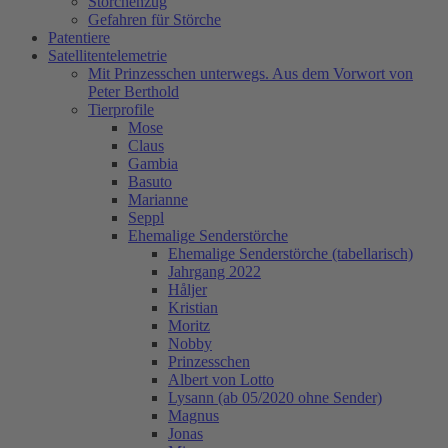
Storchenzug
Gefahren für Störche
Patentiere
Satellitentelemetrie
Mit Prinzesschen unterwegs. Aus dem Vorwort von
Peter Berthold
Tierprofile
Mose
Claus
Gambia
Basuto
Marianne
Seppl
Ehemalige Senderstörche
Ehemalige Senderstörche (tabellarisch)
Jahrgang 2022
Håljer
Kristian
Moritz
Nobby
Prinzesschen
Albert von Lotto
Lysann (ab 05/2020 ohne Sender)
Magnus
Jonas