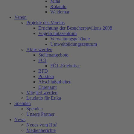
Mina
Rolando
Waldemar
Verein
Projekte des Vereins
Errichtung der Besucherpavillons 2008
Vogelschutzzentrum
Verwaltungsgebäude
Umweltbildungszentrum
Aktiv werden
Stellenangebote
FÖJ
FÖJ -Erlebnisse
BFD
Praktika
Abschlußarbeiten
Ehrenamt
Mitglied werden
Laudatio für Erika
Spenden
Spenden
Unsere Partner
News
Neues vom Hof
Medienberichte