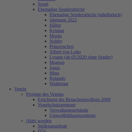
Seppl
Ehemalige Senderstörche
Ehemalige Senderstörche (tabellarisch)
Jahrgang 2022
Håljer
Kristian
Moritz
Nobby
Prinzesschen
Albert von Lotto
Lysann (ab 05/2020 ohne Sender)
Magnus
Jonas
Mina
Rolando
Waldemar
Verein
Projekte des Vereins
Errichtung der Besucherpavillons 2008
Vogelschutzzentrum
Verwaltungsgebäude
Umweltbildungszentrum
Aktiv werden
Stellenangebote
FÖJ