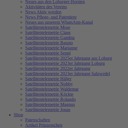
Neues aus den Loburger Horsten
Aktivitäten des Vereins
News Aktiv werden
News Pflege- und Patentiere
Neues aus unserem WhatsApp-Kanal
Satellitentelemetrie Mose
Satellitentelemetrie Claus
Satellitentelemetrie Gambia
Satellitentelemetrie Basuto
Satellitentelemetrie Marianne
Satellitentelemetrie Seppl
Satellitentelemetrie 2025er Jahrgang aus Loburg
Satellitentelemetrie 2023er Jahrgang Loburg
Satellitentelemetrie 2022er Jahrgang
Satellitentelemetrie 2023er Jahrgang Salzwedel
Satellitentelemetrie Håljer
Satellitentelemetrie Nobby
Satellitentelemetrie Waldemar
Satellitentelemetrie Köckte
Satellitentelemetrie Rolando
Satellitentelemetrie Magnus
Satellitentelemetrie Jonas
Shop
Patenschaften
Artikel Prinzesschen