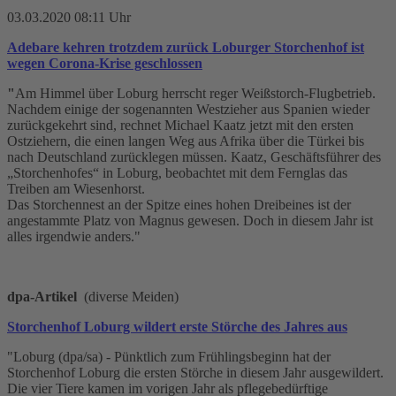
03.03.2020 08:11 Uhr
Adebare kehren trotzdem zurück Loburger Storchenhof ist
wegen Corona-Krise geschlossen
"
Am Himmel über Loburg herrscht reger Weißstorch-Flugbetrieb.
Nachdem einige der sogenannten Westzieher aus Spanien wieder
zurückgekehrt sind, rechnet Michael Kaatz jetzt mit den ersten
Ostziehern, die einen langen Weg aus Afrika über die Türkei bis
nach Deutschland zurücklegen müssen. Kaatz, Geschäftsführer des
„Storchenhofes“ in Loburg, beobachtet mit dem Fernglas das
Treiben am Wiesenhorst.
Das Storchennest an der Spitze eines hohen Dreibeines ist der
angestammte Platz von Magnus gewesen. Doch in diesem Jahr ist
alles irgendwie anders."
dpa-Artikel
(diverse Meiden)
Storchenhof Loburg wildert erste Störche des Jahres aus
"Loburg (dpa/sa) - Pünktlich zum Frühlingsbeginn hat der
Storchenhof Loburg die ersten Störche in diesem Jahr ausgewildert.
Die vier Tiere kamen im vorigen Jahr als pflegebedürftige