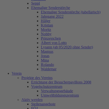
Seppl
Ehemalige Senderstörche
Ehemalige Senderstörche (tabellarisch)
Jahrgang 2022
Håljer
Kristian
Moritz
Nobby
Prinzesschen
Albert von Lotto
Lysann (ab 05/2020 ohne Sender)
Magnus
Jonas
Mina
Rolando
Waldemar
Verein
Projekte des Vereins
Errichtung der Besucherpavillons 2008
Vogelschutzzentrum
Verwaltungsgebäude
Umweltbildungszentrum
Aktiv werden
Stellenangebote
FÖJ