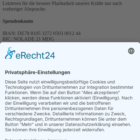
Letzteren für die bessere Planbarkeit unserer Kräfte nur nach
vorheriger Absprache.
Spendenkonto
IBAN: DE78 8105 3272 0503 0012 44
BIC: NOLADE 21 MDG
Sparkasse MagdeBurg
Spenden können steuerlich abgesetzt werden
Förderung
© 1987 – 2025
Storchenhof Loburg e.V.
Alle Rechte vorbehalten.
Cookie-Einstellungen
Navigation überspringen
Impressum