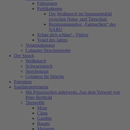
Führungen
Publikationen
Der Weißstorch im Spannungsfeld
zwischen Natur- und Tierschutz
Beratungsangebot „Fairpachten“ des
NABU
Schau dich schlau! - Videos
Vogel des Jahres
Veranstaltungen
Loburger Storchennester
Der Storch
Weißstorch
Schwarzstorch
Storchenzug
Gefahren für Störche
Patentiere
Satellitentelemetrie
Mit Prinzesschen unterwegs. Aus dem Vorwort von
Peter Berthold
Tierprofile
Mose
Claus
Gambia
Basuto
Marianne