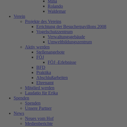
Mina
Rolando
Waldemar
Verein
Projekte des Vereins
Errichtung der Besucherpavillons 2008
Vogelschutzzentrum
Verwaltungsgebäude
Umweltbildungszentrum
Aktiv werden
Stellenangebote
FÖJ
FÖJ -Erlebnisse
BFD
Praktika
Abschlußarbeiten
Ehrenamt
Mitglied werden
Laudatio für Erika
Spenden
Spenden
Unsere Partner
News
Neues vom Hof
Medienberichte