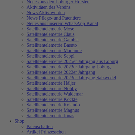
Neues aus den Loburger Horsten
Aktivitäten des Vereins
News Aktiv werden
News Pflege- und Patentiere
Neues aus unserem WhatsApp-Kanal
Satellitentelemetrie Mose
Satellitentelemetrie Claus
Satellitentelemetrie Gambia
Satellitentelemetrie Basuto
Satellitentelemetrie Marianne
Satellitentelemetrie Seppl
Satellitentelemetrie 2025er Jahrgang aus Loburg
Satellitentelemetrie 2023er Jahrgang Loburg
Satellitentelemetrie 2022er Jahrgang
Satellitentelemetrie 2023er Jahrgang Salzwedel
Satellitentelemetrie Håljer
Satellitentelemetrie Nobby
Satellitentelemetrie Waldemar
Satellitentelemetrie Köckte
Satellitentelemetrie Rolando
Satellitentelemetrie Magnus
Satellitentelemetrie Jonas
Shop
Patenschaften
Artikel Prinzesschen