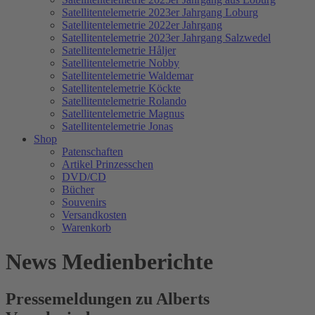
Satellitentelemetrie 2023er Jahrgang Loburg
Satellitentelemetrie 2022er Jahrgang
Satellitentelemetrie 2023er Jahrgang Salzwedel
Satellitentelemetrie Håljer
Satellitentelemetrie Nobby
Satellitentelemetrie Waldemar
Satellitentelemetrie Köckte
Satellitentelemetrie Rolando
Satellitentelemetrie Magnus
Satellitentelemetrie Jonas
Shop
Patenschaften
Artikel Prinzesschen
DVD/CD
Bücher
Souvenirs
Versandkosten
Warenkorb
News Medienberichte
Pressemeldungen zu Alberts