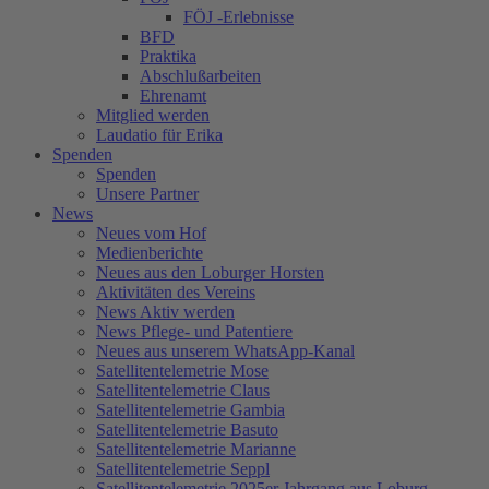
FÖJ -Erlebnisse
BFD
Praktika
Abschlußarbeiten
Ehrenamt
Mitglied werden
Laudatio für Erika
Spenden
Spenden
Unsere Partner
News
Neues vom Hof
Medienberichte
Neues aus den Loburger Horsten
Aktivitäten des Vereins
News Aktiv werden
News Pflege- und Patentiere
Neues aus unserem WhatsApp-Kanal
Satellitentelemetrie Mose
Satellitentelemetrie Claus
Satellitentelemetrie Gambia
Satellitentelemetrie Basuto
Satellitentelemetrie Marianne
Satellitentelemetrie Seppl
Satellitentelemetrie 2025er Jahrgang aus Loburg