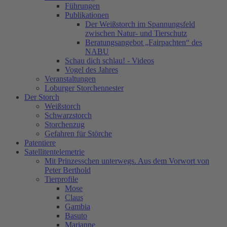
Führungen
Publikationen
Der Weißstorch im Spannungsfeld
zwischen Natur- und Tierschutz
Beratungsangebot „Fairpachten“ des
NABU
Schau dich schlau! - Videos
Vogel des Jahres
Veranstaltungen
Loburger Storchennester
Der Storch
Weißstorch
Schwarzstorch
Storchenzug
Gefahren für Störche
Patentiere
Satellitentelemetrie
Mit Prinzesschen unterwegs. Aus dem Vorwort von
Peter Berthold
Tierprofile
Mose
Claus
Gambia
Basuto
Marianne