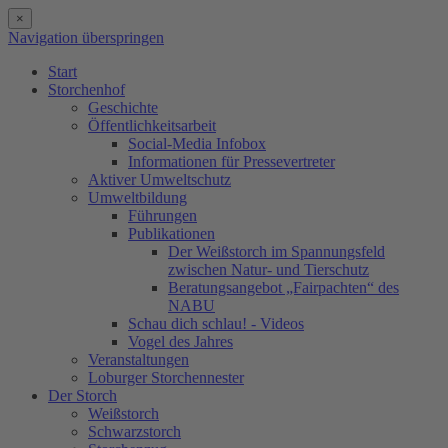
×
Navigation überspringen
Start
Storchenhof
Geschichte
Öffentlichkeitsarbeit
Social-Media Infobox
Informationen für Pressevertreter
Aktiver Umweltschutz
Umweltbildung
Führungen
Publikationen
Der Weißstorch im Spannungsfeld
zwischen Natur- und Tierschutz
Beratungsangebot „Fairpachten“ des
NABU
Schau dich schlau! - Videos
Vogel des Jahres
Veranstaltungen
Loburger Storchennester
Der Storch
Weißstorch
Schwarzstorch