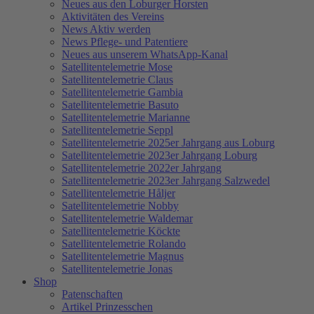
Neues aus den Loburger Horsten
Aktivitäten des Vereins
News Aktiv werden
News Pflege- und Patentiere
Neues aus unserem WhatsApp-Kanal
Satellitentelemetrie Mose
Satellitentelemetrie Claus
Satellitentelemetrie Gambia
Satellitentelemetrie Basuto
Satellitentelemetrie Marianne
Satellitentelemetrie Seppl
Satellitentelemetrie 2025er Jahrgang aus Loburg
Satellitentelemetrie 2023er Jahrgang Loburg
Satellitentelemetrie 2022er Jahrgang
Satellitentelemetrie 2023er Jahrgang Salzwedel
Satellitentelemetrie Håljer
Satellitentelemetrie Nobby
Satellitentelemetrie Waldemar
Satellitentelemetrie Köckte
Satellitentelemetrie Rolando
Satellitentelemetrie Magnus
Satellitentelemetrie Jonas
Shop
Patenschaften
Artikel Prinzesschen