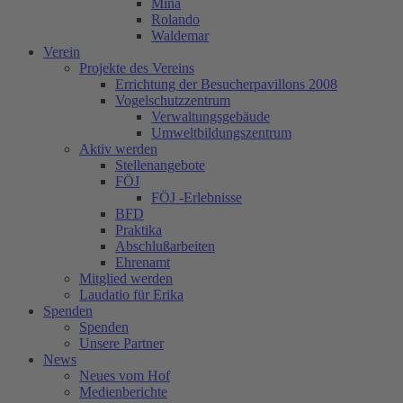
Mina
Rolando
Waldemar
Verein
Projekte des Vereins
Errichtung der Besucherpavillons 2008
Vogelschutzzentrum
Verwaltungsgebäude
Umweltbildungszentrum
Aktiv werden
Stellenangebote
FÖJ
FÖJ -Erlebnisse
BFD
Praktika
Abschlußarbeiten
Ehrenamt
Mitglied werden
Laudatio für Erika
Spenden
Spenden
Unsere Partner
News
Neues vom Hof
Medienberichte