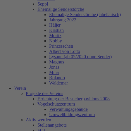
Seppl
Ehemalige Senderstörche
Ehemalige Senderstörche (tabellarisch)
Jahrgang 2022
Håljer
Kristian
Moritz
Nobby
Prinzesschen
Albert von Lotto
Lysann (ab 05/2020 ohne Sender)
Magnus
Jonas
Mina
Rolando
Waldemar
Verein
Projekte des Vereins
Errichtung der Besucherpavillons 2008
Vogelschutzzentrum
Verwaltungsgebäude
Umweltbildungszentrum
Aktiv werden
Stellenangebote
FÖJ