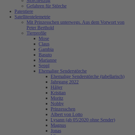
Storchenzug
Gefahren für Störche
Patentiere
Satellitentelemetrie
Mit Prinzesschen unterwegs. Aus dem Vorwort von
Peter Berthold
Tierprofile
Mose
Claus
Gambia
Basuto
Marianne
Seppl
Ehemalige Senderstörche
Ehemalige Senderstörche (tabellarisch)
Jahrgang 2022
Håljer
Kristian
Moritz
Nobby
Prinzesschen
Albert von Lotto
Lysann (ab 05/2020 ohne Sender)
Magnus
Jonas