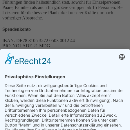
Führungen finden halbstündlich statt, sowohl für Einzelpersonen,
Paare, Familien als auch für größere Gruppen ab 15 Personen. Bei
Letzteren für die bessere Planbarkeit unserer Kräfte nur nach
vorheriger Absprache.
Spendenkonto
IBAN: DE78 8105 3272 0503 0012 44
BIC: NOLADE 21 MDG
Sparkasse MagdeBurg
Spenden können steuerlich abgesetzt werden
Förderung
© 1987 – 2025
Storchenhof Loburg e.V.
Alle Rechte vorbehalten.
Cookie-Einstellungen
Navigation überspringen