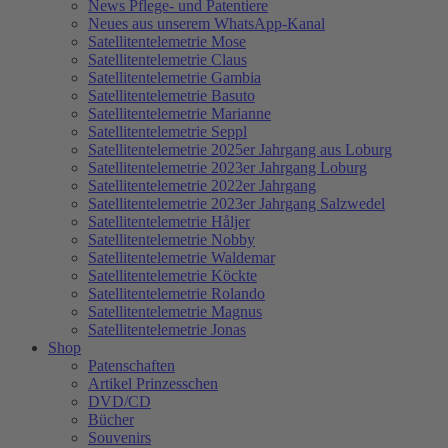
News Pflege- und Patentiere
Neues aus unserem WhatsApp-Kanal
Satellitentelemetrie Mose
Satellitentelemetrie Claus
Satellitentelemetrie Gambia
Satellitentelemetrie Basuto
Satellitentelemetrie Marianne
Satellitentelemetrie Seppl
Satellitentelemetrie 2025er Jahrgang aus Loburg
Satellitentelemetrie 2023er Jahrgang Loburg
Satellitentelemetrie 2022er Jahrgang
Satellitentelemetrie 2023er Jahrgang Salzwedel
Satellitentelemetrie Håljer
Satellitentelemetrie Nobby
Satellitentelemetrie Waldemar
Satellitentelemetrie Köckte
Satellitentelemetrie Rolando
Satellitentelemetrie Magnus
Satellitentelemetrie Jonas
Shop
Patenschaften
Artikel Prinzesschen
DVD/CD
Bücher
Souvenirs