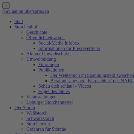
×
Navigation überspringen
Start
Storchenhof
Geschichte
Öffentlichkeitsarbeit
Social-Media Infobox
Informationen für Pressevertreter
Aktiver Umweltschutz
Umweltbildung
Führungen
Publikationen
Der Weißstorch im Spannungsfeld zwischen 
Beratungsangebot „Fairpachten“ des NAB
Schau dich schlau! - Videos
Vogel des Jahres
Veranstaltungen
Loburger Storchennester
Der Storch
Weißstorch
Schwarzstorch
Storchenzug
Gefahren für Störche