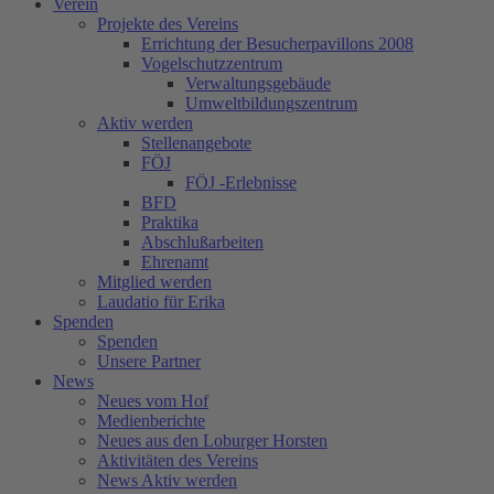
Verein
Projekte des Vereins
Errichtung der Besucherpavillons 2008
Vogelschutzzentrum
Verwaltungsgebäude
Umweltbildungszentrum
Aktiv werden
Stellenangebote
FÖJ
FÖJ -Erlebnisse
BFD
Praktika
Abschlußarbeiten
Ehrenamt
Mitglied werden
Laudatio für Erika
Spenden
Spenden
Unsere Partner
News
Neues vom Hof
Medienberichte
Neues aus den Loburger Horsten
Aktivitäten des Vereins
News Aktiv werden