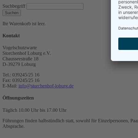
Suchbegriff
Suchen
Ihr Warenkorb ist leer.
Kontakt
Vogelschutzwarte
Storchenhof Loburg e.V.
Chausseestraße 18
D-39279 Loburg
Tel.: 039245/25 16
Fax: 039245/25 16
E-Mail:
info@storchenhof-loburg.de
Öffnungszeiten
Täglich 10.00 Uhr bis 17.00 Uhr
Führungen finden halbstündlich statt, sowohl für Einzelpersonen, Paar
Absprache.