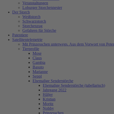
Veranstaltungen
Loburger Storchennester
Der Storch
Weißstorch
Schwarzstorch
Storchenzug
Gefahren für Störche
Patentiere
Satellitentelemetrie
Mit Prinzesschen unterwegs. Aus dem Vorwort von Peter
Tierprofile
Mose
Claus
Gambia
Basuto
Marianne
Seppl
Ehemalige Senderstörche
Ehemalige Senderstörche (tabellarisch)
Jahrgang 2022
Håljer
Kristian
Moritz
Nobby
Prinzesschen