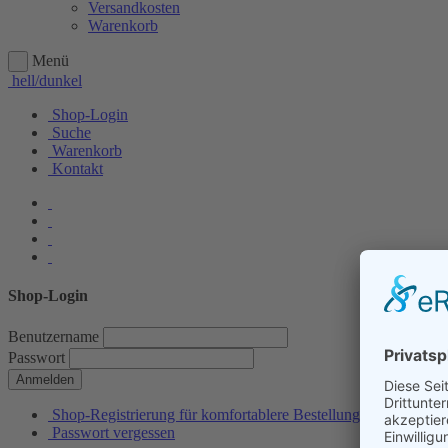
Versandkosten
Warenkorb
Menü
hell/dunkel
Shop-Login
Suche
Warenkorb
Kontakt
Shop-Login
Benutzername
Passwort
Anmelden
Shop-Registrierung für komfortablere Bestellungen
Passwort vergessen