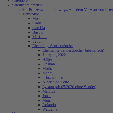
Patentiere
Satellitentelemetrie
Mit Prinzesschen unterwegs. Aus dem Vorwort von Peter
Tierprofile
Mose
Claus
Gambia
Basuto
Marianne
Seppl
Ehemalige Senderstörche
Ehemalige Senderstörche (tabellarisch)
Jahrgang 2022
Håljer
Kristian
Moritz
Nobby
Prinzesschen
Albert von Lotto
Lysann (ab 05/2020 ohne Sender)
Magnus
Jonas
Mina
Rolando
Waldemar