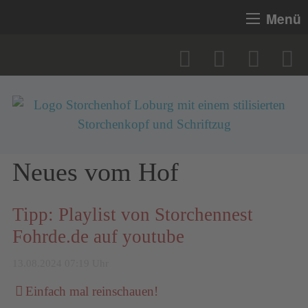
Menü
Neues vom Hof
Tipp: Playlist von Storchennest
Fohrde.de auf youtube
13.08.2024 07:19 Uhr
Einfach mal reinschauen!