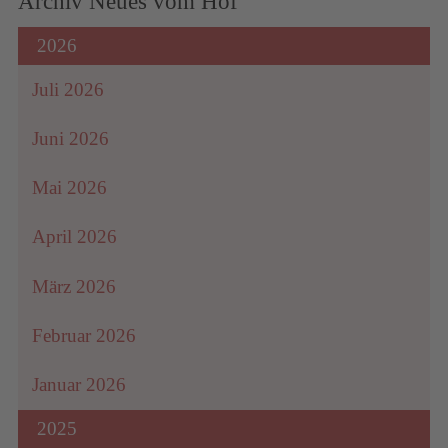
Archiv Neues vom Hof
Akzeptieren
2026
powered by
Usercentrics Consent Management
&
Platform
eRecht24
Juli 2026
Juni 2026
Mai 2026
April 2026
März 2026
Februar 2026
Januar 2026
2025