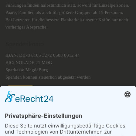
Führungen finden halbstündlich statt, sowohl für Einzelpersonen,
Paare, Familien als auch für größere Gruppen ab 15 Personen.
Bei Letzteren für die bessere Planbarkeit unserer Kräfte nur nach
vorheriger Absprache.
Spendenkonto
IBAN: DE78 8105 3272 0503 0012 44
BIC: NOLADE 21 MDG
Sparkasse MagdeBurg
Spenden können steuerlich abgesetzt werden
Förderung
© 1987 – 2025