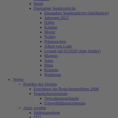
Seppl
Ehemalige Senderstörche
Ehemalige Senderstörche (tabellarisch)
Jahrgang 2022
Håljer
Kristian
Moritz
Nobby
Prinzesschen
Albert von Lotto
Lysann (ab 05/2020 ohne Sender)
Magnus
Jonas
Mina
Rolando
Waldemar
Verein
Projekte des Vereins
Errichtung der Besucherpavillons 2008
Vogelschutzzentrum
Verwaltungsgebäude
Umweltbildungszentrum
Aktiv werden
Stellenangebote
FÖJ