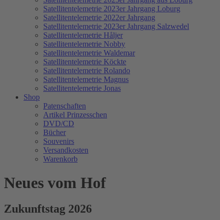
Satellitentelemetrie 2023er Jahrgang Loburg
Satellitentelemetrie 2022er Jahrgang
Satellitentelemetrie 2023er Jahrgang Salzwedel
Satellitentelemetrie Håljer
Satellitentelemetrie Nobby
Satellitentelemetrie Waldemar
Satellitentelemetrie Köckte
Satellitentelemetrie Rolando
Satellitentelemetrie Magnus
Satellitentelemetrie Jonas
Shop
Patenschaften
Artikel Prinzesschen
DVD/CD
Bücher
Souvenirs
Versandkosten
Warenkorb
Neues vom Hof
Zukunftstag 2026