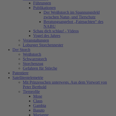
Führungen
Publikationen
Der Weißstorch im Spannungsfeld
zwischen Natur- und Tierschutz
Beratungsangebot „Fairpachten“ des
NABU
Schau dich schlau! - Videos
Vogel des Jahres
Veranstaltungen
Loburger Storchennester
Der Storch
Weißstorch
Schwarzstorch
Storchenzug
Gefahren für Störche
Patentiere
Satellitentelemetrie
Mit Prinzesschen unterwegs. Aus dem Vorwort von
Peter Berthold
Tierprofile
Mose
Claus
Gambia
Basuto
Marianne