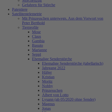
Storchenzug
Gefahren für Störche
Patentiere
Satellitentelemetrie
Mit Prinzesschen unterwegs. Aus dem Vorwort von
Peter Berthold
Tierprofile
Mose
Claus
Gambia
Basuto
Marianne
Seppl
Ehemalige Senderstörche
Ehemalige Senderstörche (tabellarisch)
Jahrgang 2022
Håljer
Kristian
Moritz
Nobby
Prinzesschen
Albert von Lotto
Lysann (ab 05/2020 ohne Sender)
Magnus
Jonas