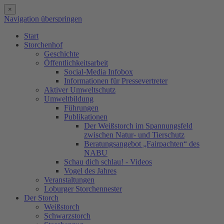
×
Navigation überspringen
Start
Storchenhof
Geschichte
Öffentlichkeitsarbeit
Social-Media Infobox
Informationen für Pressevertreter
Aktiver Umweltschutz
Umweltbildung
Führungen
Publikationen
Der Weißstorch im Spannungsfeld
zwischen Natur- und Tierschutz
Beratungsangebot „Fairpachten“ des
NABU
Schau dich schlau! - Videos
Vogel des Jahres
Veranstaltungen
Loburger Storchennester
Der Storch
Weißstorch
Schwarzstorch