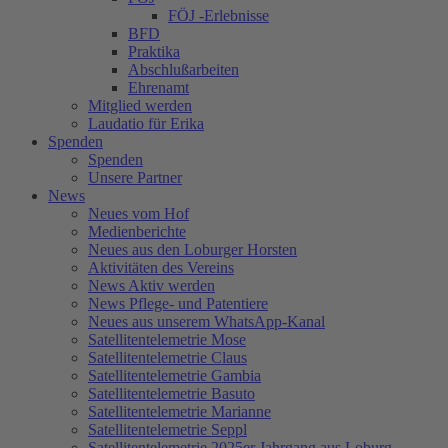
FÖJ -Erlebnisse
BFD
Praktika
Abschlußarbeiten
Ehrenamt
Mitglied werden
Laudatio für Erika
Spenden
Spenden
Unsere Partner
News
Neues vom Hof
Medienberichte
Neues aus den Loburger Horsten
Aktivitäten des Vereins
News Aktiv werden
News Pflege- und Patentiere
Neues aus unserem WhatsApp-Kanal
Satellitentelemetrie Mose
Satellitentelemetrie Claus
Satellitentelemetrie Gambia
Satellitentelemetrie Basuto
Satellitentelemetrie Marianne
Satellitentelemetrie Seppl
Satellitentelemetrie 2025er Jahrgang aus Loburg