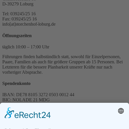
D-39279 Loburg
Tel: 039245/25 16
Fax: 039245/25 16
info[at]storchenhof-loburg.de
Öffnungszeiten
täglich 10:00 – 17:00 Uhr
Führungen finden halbstündlich statt, sowohl für Einzelpersonen,
Paare, Familien als auch für größere Gruppen ab 15 Personen. Bei
Letzteren für die bessere Planbarkeit unserer Kräfte nur nach
vorheriger Absprache.
Spendenkonto
IBAN: DE78 8105 3272 0503 0012 44
BIC: NOLADE 21 MDG
Sparkasse MagdeBurg
Spenden können steuerlich abgesetzt werden