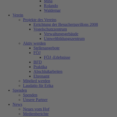
Mina
Rolando
Waldemar
Verein
Projekte des Vereins
Errichtung der Besucherpavillons 2008
Vogelschutzzentrum
Verwaltungsgebäude
Umweltbildungszentrum
Aktiv werden
Stellenangebote
FÖJ
FÖJ -Erlebnisse
BFD
Praktika
Abschlußarbeiten
Ehrenamt
Mitglied werden
Laudatio für Erika
Spenden
Spenden
Unsere Partner
News
Neues vom Hof
Medienberichte