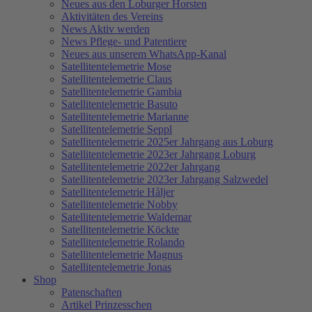
Neues aus den Loburger Horsten
Aktivitäten des Vereins
News Aktiv werden
News Pflege- und Patentiere
Neues aus unserem WhatsApp-Kanal
Satellitentelemetrie Mose
Satellitentelemetrie Claus
Satellitentelemetrie Gambia
Satellitentelemetrie Basuto
Satellitentelemetrie Marianne
Satellitentelemetrie Seppl
Satellitentelemetrie 2025er Jahrgang aus Loburg
Satellitentelemetrie 2023er Jahrgang Loburg
Satellitentelemetrie 2022er Jahrgang
Satellitentelemetrie 2023er Jahrgang Salzwedel
Satellitentelemetrie Håljer
Satellitentelemetrie Nobby
Satellitentelemetrie Waldemar
Satellitentelemetrie Köckte
Satellitentelemetrie Rolando
Satellitentelemetrie Magnus
Satellitentelemetrie Jonas
Shop
Patenschaften
Artikel Prinzesschen