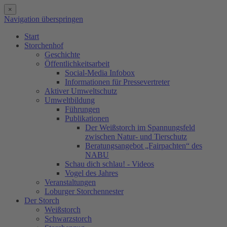
×
Navigation überspringen
Start
Storchenhof
Geschichte
Öffentlichkeitsarbeit
Social-Media Infobox
Informationen für Pressevertreter
Aktiver Umweltschutz
Umweltbildung
Führungen
Publikationen
Der Weißstorch im Spannungsfeld
zwischen Natur- und Tierschutz
Beratungsangebot „Fairpachten“ des
NABU
Schau dich schlau! - Videos
Vogel des Jahres
Veranstaltungen
Loburger Storchennester
Der Storch
Weißstorch
Schwarzstorch