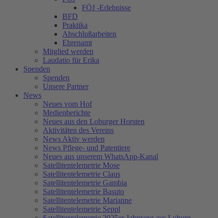
FÖJ -Erlebnisse
BFD
Praktika
Abschlußarbeiten
Ehrenamt
Mitglied werden
Laudatio für Erika
Spenden
Spenden
Unsere Partner
News
Neues vom Hof
Medienberichte
Neues aus den Loburger Horsten
Aktivitäten des Vereins
News Aktiv werden
News Pflege- und Patentiere
Neues aus unserem WhatsApp-Kanal
Satellitentelemetrie Mose
Satellitentelemetrie Claus
Satellitentelemetrie Gambia
Satellitentelemetrie Basuto
Satellitentelemetrie Marianne
Satellitentelemetrie Seppl
Satellitentelemetrie 2025er Jahrgang aus Loburg