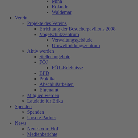
Mina
Rolando
Waldemar
Verein
Projekte des Vereins
Errichtung der Besucherpavillons 2008
Vogelschutzzentrum
Verwaltungsgebäude
Umweltbildungszentrum
Aktiv werden
Stellenangebote
FÖJ
FÖJ -Erlebnisse
BFD
Praktika
Abschlußarbeiten
Ehrenamt
Mitglied werden
Laudatio für Erika
Spenden
Spenden
Unsere Partner
News
Neues vom Hof
Medienberichte