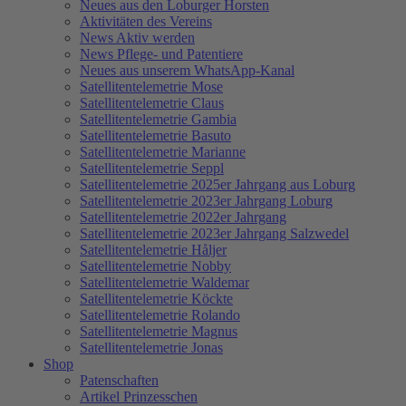
Neues aus den Loburger Horsten
Aktivitäten des Vereins
News Aktiv werden
News Pflege- und Patentiere
Neues aus unserem WhatsApp-Kanal
Satellitentelemetrie Mose
Satellitentelemetrie Claus
Satellitentelemetrie Gambia
Satellitentelemetrie Basuto
Satellitentelemetrie Marianne
Satellitentelemetrie Seppl
Satellitentelemetrie 2025er Jahrgang aus Loburg
Satellitentelemetrie 2023er Jahrgang Loburg
Satellitentelemetrie 2022er Jahrgang
Satellitentelemetrie 2023er Jahrgang Salzwedel
Satellitentelemetrie Håljer
Satellitentelemetrie Nobby
Satellitentelemetrie Waldemar
Satellitentelemetrie Köckte
Satellitentelemetrie Rolando
Satellitentelemetrie Magnus
Satellitentelemetrie Jonas
Shop
Patenschaften
Artikel Prinzesschen