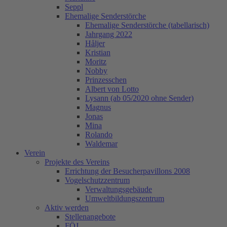
Seppl
Ehemalige Senderstörche
Ehemalige Senderstörche (tabellarisch)
Jahrgang 2022
Håljer
Kristian
Moritz
Nobby
Prinzesschen
Albert von Lotto
Lysann (ab 05/2020 ohne Sender)
Magnus
Jonas
Mina
Rolando
Waldemar
Verein
Projekte des Vereins
Errichtung der Besucherpavillons 2008
Vogelschutzzentrum
Verwaltungsgebäude
Umweltbildungszentrum
Aktiv werden
Stellenangebote
FÖJ