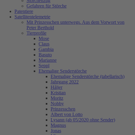
Storchenzug
Gefahren für Störche
Patentiere
Satellitentelemetrie
Mit Prinzesschen unterwegs. Aus dem Vorwort von
Peter Berthold
Tierprofile
Mose
Claus
Gambia
Basuto
Marianne
Seppl
Ehemalige Senderstörche
Ehemalige Senderstörche (tabellarisch)
Jahrgang 2022
Håljer
Kristian
Moritz
Nobby
Prinzesschen
Albert von Lotto
Lysann (ab 05/2020 ohne Sender)
Magnus
Jonas