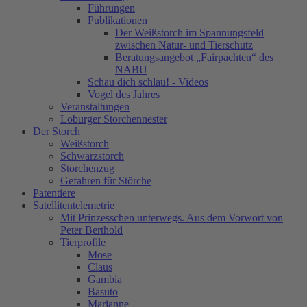
Führungen
Publikationen
Der Weißstorch im Spannungsfeld
zwischen Natur- und Tierschutz
Beratungsangebot „Fairpachten“ des
NABU
Schau dich schlau! - Videos
Vogel des Jahres
Veranstaltungen
Loburger Storchennester
Der Storch
Weißstorch
Schwarzstorch
Storchenzug
Gefahren für Störche
Patentiere
Satellitentelemetrie
Mit Prinzesschen unterwegs. Aus dem Vorwort von
Peter Berthold
Tierprofile
Mose
Claus
Gambia
Basuto
Marianne