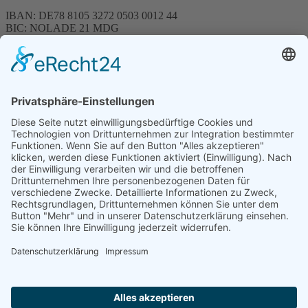
IBAN: DE78 8105 3272 0503 0012 44
BIC: NOLADE 21 MDG
Sparkasse MagdeBurg
Spenden können steuerlich abgesetzt werden
Förderung
© 1987 – 2025
Storchenhof Loburg e.V.
Alle Rechte vorbehalten.
Cookie-Einstellungen
Navigation überspringen
Impressum
Haftungsausschluss
Widerrufsrecht
Datenschutz
Facebook