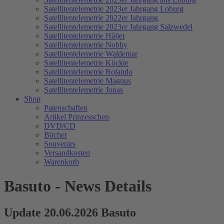
Satellitentelemetrie 2023er Jahrgang Loburg
Satellitentelemetrie 2022er Jahrgang
Satellitentelemetrie 2023er Jahrgang Salzwedel
Satellitentelemetrie Håljer
Satellitentelemetrie Nobby
Satellitentelemetrie Waldemar
Satellitentelemetrie Köckte
Satellitentelemetrie Rolando
Satellitentelemetrie Magnus
Satellitentelemetrie Jonas
Shop
Patenschaften
Artikel Prinzesschen
DVD/CD
Bücher
Souvenirs
Versandkosten
Warenkorb
Basuto - News Details
Update 20.06.2026 Basuto