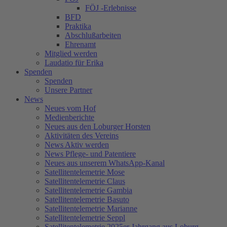
FÖJ -Erlebnisse
BFD
Praktika
Abschlußarbeiten
Ehrenamt
Mitglied werden
Laudatio für Erika
Spenden
Spenden
Unsere Partner
News
Neues vom Hof
Medienberichte
Neues aus den Loburger Horsten
Aktivitäten des Vereins
News Aktiv werden
News Pflege- und Patentiere
Neues aus unserem WhatsApp-Kanal
Satellitentelemetrie Mose
Satellitentelemetrie Claus
Satellitentelemetrie Gambia
Satellitentelemetrie Basuto
Satellitentelemetrie Marianne
Satellitentelemetrie Seppl
Satellitentelemetrie 2025er Jahrgang aus Loburg