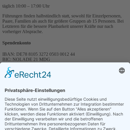
täglich 10:00 – 17:00 Uhr
Führungen finden halbstündlich statt, sowohl für Einzelpersonen,
Paare, Familien als auch für größere Gruppen ab 15 Personen. Bei
Letzteren für die bessere Planbarkeit unserer Kräfte nur nach
vorheriger Absprache.
Spendenkonto
IBAN: DE78 8105 3272 0503 0012 44
BIC: NOLADE 21 MDG
Sparkasse MagdeBurg
Spenden können steuerlich abgesetzt werden
Förderung
© 1987 – 2025
Storchenhof Loburg e.V.
Alle Rechte vorbehalten.