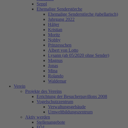
Seppl
Ehemalige Senderstörche
Ehemalige Senderstörche (tabellarisch)
Jahrgang 2022
Håljer
Kristian
Moritz
Nobby
Prinzesschen
Albert von Lotto
Lysann (ab 05/2020 ohne Sender)
Magnus
Jonas
Mina
Rolando
Waldemar
Verein
Projekte des Vereins
Errichtung der Besucherpavillons 2008
Vogelschutzzentrum
Verwaltungsgebäude
Umweltbildungszentrum
Aktiv werden
Stellenangebote
FÖJ