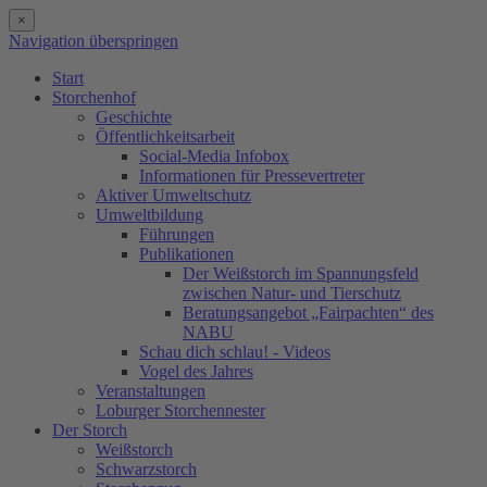
×
Navigation überspringen
Start
Storchenhof
Geschichte
Öffentlichkeitsarbeit
Social-Media Infobox
Informationen für Pressevertreter
Aktiver Umweltschutz
Umweltbildung
Führungen
Publikationen
Der Weißstorch im Spannungsfeld
zwischen Natur- und Tierschutz
Beratungsangebot „Fairpachten“ des
NABU
Schau dich schlau! - Videos
Vogel des Jahres
Veranstaltungen
Loburger Storchennester
Der Storch
Weißstorch
Schwarzstorch