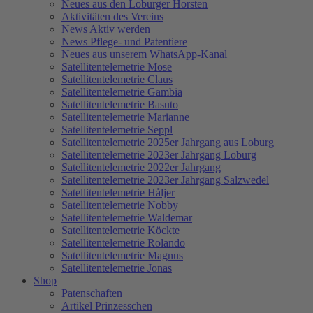
Neues aus den Loburger Horsten
Aktivitäten des Vereins
News Aktiv werden
News Pflege- und Patentiere
Neues aus unserem WhatsApp-Kanal
Satellitentelemetrie Mose
Satellitentelemetrie Claus
Satellitentelemetrie Gambia
Satellitentelemetrie Basuto
Satellitentelemetrie Marianne
Satellitentelemetrie Seppl
Satellitentelemetrie 2025er Jahrgang aus Loburg
Satellitentelemetrie 2023er Jahrgang Loburg
Satellitentelemetrie 2022er Jahrgang
Satellitentelemetrie 2023er Jahrgang Salzwedel
Satellitentelemetrie Håljer
Satellitentelemetrie Nobby
Satellitentelemetrie Waldemar
Satellitentelemetrie Köckte
Satellitentelemetrie Rolando
Satellitentelemetrie Magnus
Satellitentelemetrie Jonas
Shop
Patenschaften
Artikel Prinzesschen