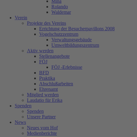
Mina
Rolando
Waldemar
Verein
Projekte des Vereins
Errichtung der Besucherpavillons 2008
Vogelschutzzentrum
Verwaltungsgebäude
Umweltbildungszentrum
Aktiv werden
Stellenangebote
FÖJ
FÖJ -Erlebnisse
BFD
Praktika
Abschlußarbeiten
Ehrenamt
Mitglied werden
Laudatio für Erika
Spenden
Spenden
Unsere Partner
News
Neues vom Hof
Medienberichte