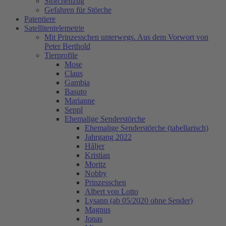
Storchenzug
Gefahren für Störche
Patentiere
Satellitentelemetrie
Mit Prinzesschen unterwegs. Aus dem Vorwort von
Peter Berthold
Tierprofile
Mose
Claus
Gambia
Basuto
Marianne
Seppl
Ehemalige Senderstörche
Ehemalige Senderstörche (tabellarisch)
Jahrgang 2022
Håljer
Kristian
Moritz
Nobby
Prinzesschen
Albert von Lotto
Lysann (ab 05/2020 ohne Sender)
Magnus
Jonas