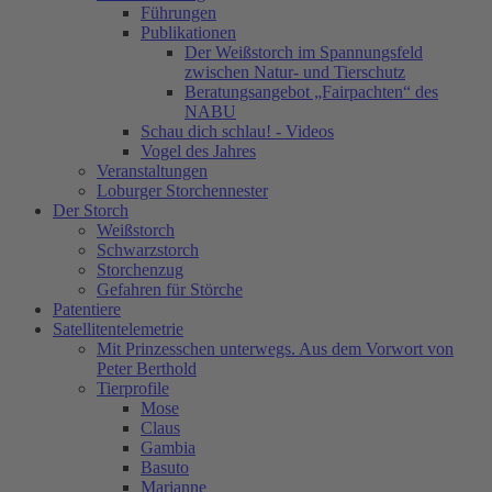
Führungen
Publikationen
Der Weißstorch im Spannungsfeld
zwischen Natur- und Tierschutz
Beratungsangebot „Fairpachten“ des
NABU
Schau dich schlau! - Videos
Vogel des Jahres
Veranstaltungen
Loburger Storchennester
Der Storch
Weißstorch
Schwarzstorch
Storchenzug
Gefahren für Störche
Patentiere
Satellitentelemetrie
Mit Prinzesschen unterwegs. Aus dem Vorwort von
Peter Berthold
Tierprofile
Mose
Claus
Gambia
Basuto
Marianne