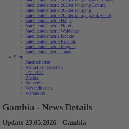
Satellitentelemetrie 2023er Jahrgang Loburg
Satellitentelemetrie 2022er Jahrgang
Satellitentelemetrie 2023er Jahrgang Salzwedel
Satellitentelemetrie Håljer
Satellitentelemetrie Nobby
Satellitentelemetrie Waldemar
Satellitentelemetrie Köckte
Satellitentelemetrie Rolando
Satellitentelemetrie Magnus
Satellitentelemetrie Jonas
Shop
Patenschaften
Artikel Prinzesschen
DVD/CD
Bücher
Souvenirs
Versandkosten
Warenkorb
Gambia - News Details
Update 23.05.2026 - Gambia