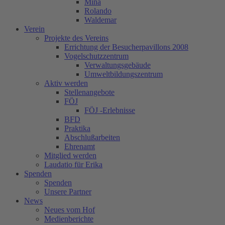
Mina
Rolando
Waldemar
Verein
Projekte des Vereins
Errichtung der Besucherpavillons 2008
Vogelschutzzentrum
Verwaltungsgebäude
Umweltbildungszentrum
Aktiv werden
Stellenangebote
FÖJ
FÖJ -Erlebnisse
BFD
Praktika
Abschlußarbeiten
Ehrenamt
Mitglied werden
Laudatio für Erika
Spenden
Spenden
Unsere Partner
News
Neues vom Hof
Medienberichte