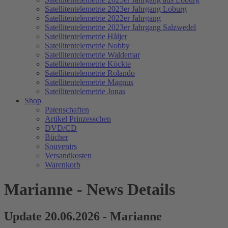
Satellitentelemetrie 2023er Jahrgang Loburg
Satellitentelemetrie 2022er Jahrgang
Satellitentelemetrie 2023er Jahrgang Salzwedel
Satellitentelemetrie Håljer
Satellitentelemetrie Nobby
Satellitentelemetrie Waldemar
Satellitentelemetrie Köckte
Satellitentelemetrie Rolando
Satellitentelemetrie Magnus
Satellitentelemetrie Jonas
Shop
Patenschaften
Artikel Prinzesschen
DVD/CD
Bücher
Souvenirs
Versandkosten
Warenkorb
Marianne - News Details
Update 20.06.2026 - Marianne