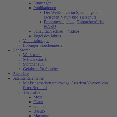
Führungen
Publikationen
Der Weißstorch im Spannungsfeld
zwischen Natur- und Tierschutz
Beratungsangebot „Fairpachten“ des
NABU
Schau dich schlau! - Videos
Vogel des Jahres
Veranstaltungen
Loburger Storchennester
Der Storch
Weißstorch
Schwarzstorch
Storchenzug
Gefahren für Störche
Patentiere
Satellitentelemetrie
Mit Prinzesschen unterwegs. Aus dem Vorwort von
Peter Berthold
Tierprofile
Mose
Claus
Gambia
Basuto
Marianne