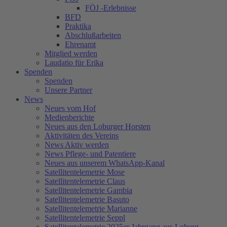
FÖJ -Erlebnisse
BFD
Praktika
Abschlußarbeiten
Ehrenamt
Mitglied werden
Laudatio für Erika
Spenden
Spenden
Unsere Partner
News
Neues vom Hof
Medienberichte
Neues aus den Loburger Horsten
Aktivitäten des Vereins
News Aktiv werden
News Pflege- und Patentiere
Neues aus unserem WhatsApp-Kanal
Satellitentelemetrie Mose
Satellitentelemetrie Claus
Satellitentelemetrie Gambia
Satellitentelemetrie Basuto
Satellitentelemetrie Marianne
Satellitentelemetrie Seppl
Satellitentelemetrie 2025er Jahrgang aus Loburg