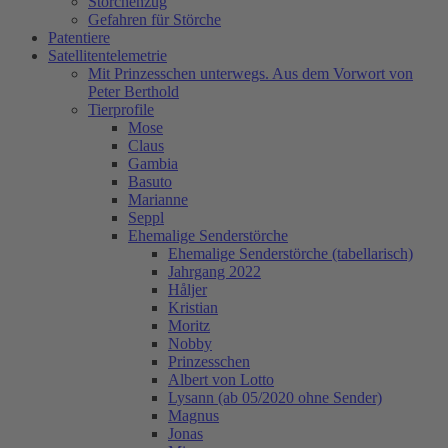
Storchenzug
Gefahren für Störche
Patentiere
Satellitentelemetrie
Mit Prinzesschen unterwegs. Aus dem Vorwort von
Peter Berthold
Tierprofile
Mose
Claus
Gambia
Basuto
Marianne
Seppl
Ehemalige Senderstörche
Ehemalige Senderstörche (tabellarisch)
Jahrgang 2022
Håljer
Kristian
Moritz
Nobby
Prinzesschen
Albert von Lotto
Lysann (ab 05/2020 ohne Sender)
Magnus
Jonas