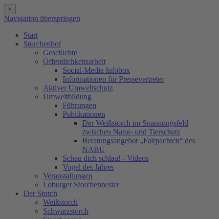
×
Navigation überspringen
Start
Storchenhof
Geschichte
Öffentlichkeitsarbeit
Social-Media Infobox
Informationen für Pressevertreter
Aktiver Umweltschutz
Umweltbildung
Führungen
Publikationen
Der Weißstorch im Spannungsfeld
zwischen Natur- und Tierschutz
Beratungsangebot „Fairpachten“ des
NABU
Schau dich schlau! - Videos
Vogel des Jahres
Veranstaltungen
Loburger Storchennester
Der Storch
Weißstorch
Schwarzstorch