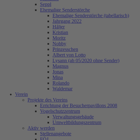
Seppl
Ehemalige Senderstörche
Ehemalige Senderstörche (tabellarisch)
Jahrgang 2022
Håljer
Kristian
Moritz
Nobby
Prinzesschen
Albert von Lotto
Lysann (ab 05/2020 ohne Sender)
Magnus
Jonas
Mina
Rolando
Waldemar
Verein
Projekte des Vereins
Errichtung der Besucherpavillons 2008
Vogelschutzzentrum
Verwaltungsgebäude
Umweltbildungszentrum
Aktiv werden
Stellenangebote
FÖJ