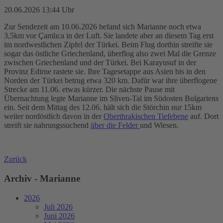
20.06.2026 13:44 Uhr
Zur Sendezeit am 10.06.2026 befand sich Marianne noch etwa
3,5km vor Çamlıca in der Luft. Sie landete aber an diesem Tag erst
im nordwestlichen Zipfel der Türkei. Beim Flug dorthin streifte sie
sogar das östliche Griechenland, überflog also zwei Mal die Grenze
zwischen Griechenland und der Türkei. Bei Karayusuf in der
Provinz Edirne rastete sie. Ihre Tagesetappe aus Asien bis in den
Norden der Türkei betrug etwa 320 km. Dafür war ihre überflogene
Strecke am 11.06. etwas kürzer. Die nächste Pause mit
Übernachtung legte Marianne im Sliven-Tal im Südosten Bulgariens
ein. Seit dem Mittag des 12.06. hält sich die Störchin nur 15km
weiter nordöstlich davon in der
Oberthrakischen Tiefebene
auf. Dort
streift sie nahrungssuchend
über die Felder
und Wiesen.
Zurück
Archiv - Marianne
2026
Juli 2026
Juni 2026