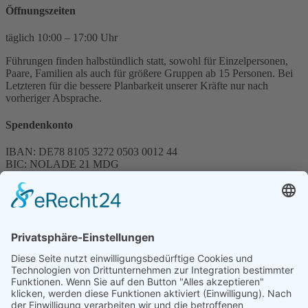
Öffnungszeiten
täglich 10:00 – 17:00 Uhr
Führungen finden halbstündlich statt, sowohl für Einzelpersonen,
Paare, Familien als auch für größere Gruppen ab 15 Personen. Bei
Letzteren für die bessere Planbarkeit unserer Kräfte nur nach
vorheriger Absprache.
Spendenkonto
IBAN: DE78 8105 3272 0503 0012 44
BIC: NOLADE 21 MDG
Sparkasse MagdeBurg
Spenden können steuerlich abgesetzt werden
Förderung
© 1987 – 2025