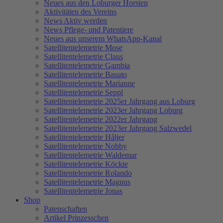
Neues aus den Loburger Horsten
Aktivitäten des Vereins
News Aktiv werden
News Pflege- und Patentiere
Neues aus unserem WhatsApp-Kanal
Satellitentelemetrie Mose
Satellitentelemetrie Claus
Satellitentelemetrie Gambia
Satellitentelemetrie Basuto
Satellitentelemetrie Marianne
Satellitentelemetrie Seppl
Satellitentelemetrie 2025er Jahrgang aus Loburg
Satellitentelemetrie 2023er Jahrgang Loburg
Satellitentelemetrie 2022er Jahrgang
Satellitentelemetrie 2023er Jahrgang Salzwedel
Satellitentelemetrie Håljer
Satellitentelemetrie Nobby
Satellitentelemetrie Waldemar
Satellitentelemetrie Köckte
Satellitentelemetrie Rolando
Satellitentelemetrie Magnus
Satellitentelemetrie Jonas
Shop
Patenschaften
Artikel Prinzesschen