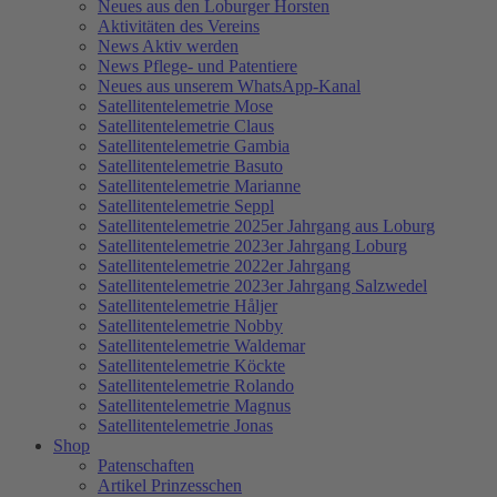
Neues aus den Loburger Horsten
Aktivitäten des Vereins
News Aktiv werden
News Pflege- und Patentiere
Neues aus unserem WhatsApp-Kanal
Satellitentelemetrie Mose
Satellitentelemetrie Claus
Satellitentelemetrie Gambia
Satellitentelemetrie Basuto
Satellitentelemetrie Marianne
Satellitentelemetrie Seppl
Satellitentelemetrie 2025er Jahrgang aus Loburg
Satellitentelemetrie 2023er Jahrgang Loburg
Satellitentelemetrie 2022er Jahrgang
Satellitentelemetrie 2023er Jahrgang Salzwedel
Satellitentelemetrie Håljer
Satellitentelemetrie Nobby
Satellitentelemetrie Waldemar
Satellitentelemetrie Köckte
Satellitentelemetrie Rolando
Satellitentelemetrie Magnus
Satellitentelemetrie Jonas
Shop
Patenschaften
Artikel Prinzesschen