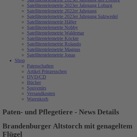
Satellitentelemetrie 2023er Jahrgang Loburg
Satellitentelemetrie 2022er Jahrgang
Satellitentelemetrie 2023er Jahrgang Salzwedel
Satellitentelemetrie Håljer
Satellitentelemetrie Nobby
Satellitentelemetrie Waldemar
Satellitentelemetrie Köckte
Satellitentelemetrie Rolando
Satellitentelemetrie Magnus
Satellitentelemetrie Jonas
Shop
Patenschaften
Artikel Prinzesschen
DVD/CD
Bücher
Souvenirs
Versandkosten
Warenkorb
Paten- und Pflegetiere - News Details
Brandenburger Altstorch mit genageltem
Flügel