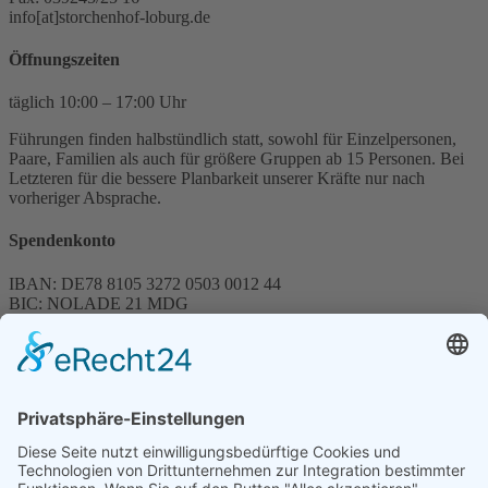
info[at]storchenhof-loburg.de
Öffnungszeiten
täglich 10:00 – 17:00 Uhr
Führungen finden halbstündlich statt, sowohl für Einzelpersonen,
Paare, Familien als auch für größere Gruppen ab 15 Personen. Bei
Letzteren für die bessere Planbarkeit unserer Kräfte nur nach
vorheriger Absprache.
Spendenkonto
IBAN: DE78 8105 3272 0503 0012 44
BIC: NOLADE 21 MDG
Sparkasse MagdeBurg
Spenden können steuerlich abgesetzt werden
Förderung