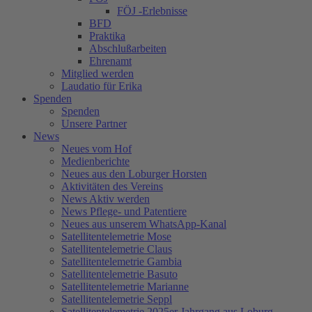
FÖJ -Erlebnisse
BFD
Praktika
Abschlußarbeiten
Ehrenamt
Mitglied werden
Laudatio für Erika
Spenden
Spenden
Unsere Partner
News
Neues vom Hof
Medienberichte
Neues aus den Loburger Horsten
Aktivitäten des Vereins
News Aktiv werden
News Pflege- und Patentiere
Neues aus unserem WhatsApp-Kanal
Satellitentelemetrie Mose
Satellitentelemetrie Claus
Satellitentelemetrie Gambia
Satellitentelemetrie Basuto
Satellitentelemetrie Marianne
Satellitentelemetrie Seppl
Satellitentelemetrie 2025er Jahrgang aus Loburg