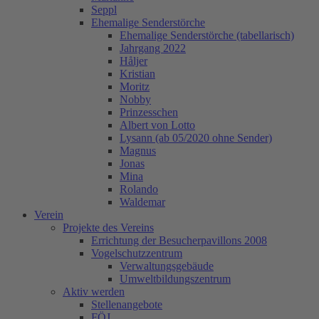
Seppl
Ehemalige Senderstörche
Ehemalige Senderstörche (tabellarisch)
Jahrgang 2022
Håljer
Kristian
Moritz
Nobby
Prinzesschen
Albert von Lotto
Lysann (ab 05/2020 ohne Sender)
Magnus
Jonas
Mina
Rolando
Waldemar
Verein
Projekte des Vereins
Errichtung der Besucherpavillons 2008
Vogelschutzzentrum
Verwaltungsgebäude
Umweltbildungszentrum
Aktiv werden
Stellenangebote
FÖJ