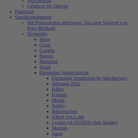
Storchenzug
Gefahren für Störche
Patentiere
Satellitentelemetrie
Mit Prinzesschen unterwegs. Aus dem Vorwort von
Peter Berthold
Tierprofile
Mose
Claus
Gambia
Basuto
Marianne
Seppl
Ehemalige Senderstörche
Ehemalige Senderstörche (tabellarisch)
Jahrgang 2022
Håljer
Kristian
Moritz
Nobby
Prinzesschen
Albert von Lotto
Lysann (ab 05/2020 ohne Sender)
Magnus
Jonas