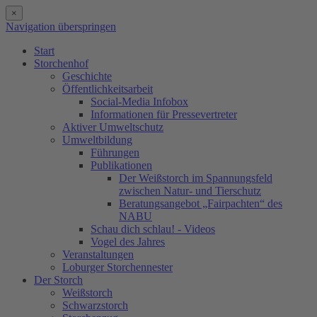
×
Navigation überspringen
Start
Storchenhof
Geschichte
Öffentlichkeitsarbeit
Social-Media Infobox
Informationen für Pressevertreter
Aktiver Umweltschutz
Umweltbildung
Führungen
Publikationen
Der Weißstorch im Spannungsfeld
zwischen Natur- und Tierschutz
Beratungsangebot „Fairpachten“ des
NABU
Schau dich schlau! - Videos
Vogel des Jahres
Veranstaltungen
Loburger Storchennester
Der Storch
Weißstorch
Schwarzstorch