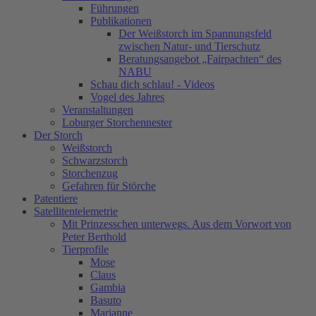
Führungen
Publikationen
Der Weißstorch im Spannungsfeld
zwischen Natur- und Tierschutz
Beratungsangebot „Fairpachten“ des
NABU
Schau dich schlau! - Videos
Vogel des Jahres
Veranstaltungen
Loburger Storchennester
Der Storch
Weißstorch
Schwarzstorch
Storchenzug
Gefahren für Störche
Patentiere
Satellitentelemetrie
Mit Prinzesschen unterwegs. Aus dem Vorwort von
Peter Berthold
Tierprofile
Mose
Claus
Gambia
Basuto
Marianne