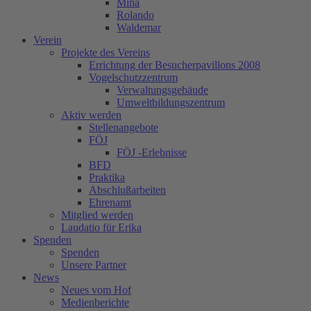
Mina
Rolando
Waldemar
Verein
Projekte des Vereins
Errichtung der Besucherpavillons 2008
Vogelschutzzentrum
Verwaltungsgebäude
Umweltbildungszentrum
Aktiv werden
Stellenangebote
FÖJ
FÖJ -Erlebnisse
BFD
Praktika
Abschlußarbeiten
Ehrenamt
Mitglied werden
Laudatio für Erika
Spenden
Spenden
Unsere Partner
News
Neues vom Hof
Medienberichte