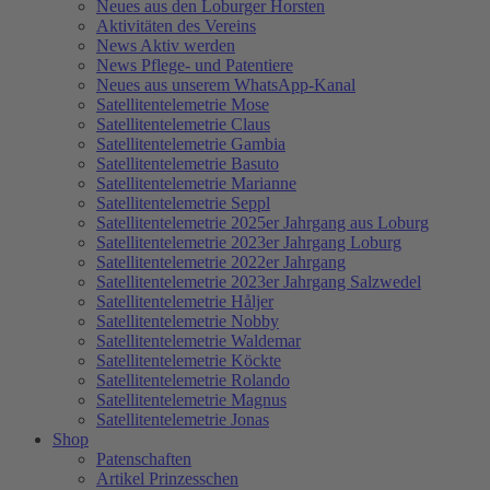
Neues aus den Loburger Horsten
Aktivitäten des Vereins
News Aktiv werden
News Pflege- und Patentiere
Neues aus unserem WhatsApp-Kanal
Satellitentelemetrie Mose
Satellitentelemetrie Claus
Satellitentelemetrie Gambia
Satellitentelemetrie Basuto
Satellitentelemetrie Marianne
Satellitentelemetrie Seppl
Satellitentelemetrie 2025er Jahrgang aus Loburg
Satellitentelemetrie 2023er Jahrgang Loburg
Satellitentelemetrie 2022er Jahrgang
Satellitentelemetrie 2023er Jahrgang Salzwedel
Satellitentelemetrie Håljer
Satellitentelemetrie Nobby
Satellitentelemetrie Waldemar
Satellitentelemetrie Köckte
Satellitentelemetrie Rolando
Satellitentelemetrie Magnus
Satellitentelemetrie Jonas
Shop
Patenschaften
Artikel Prinzesschen