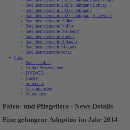
Satellitentelemetrie 2023er Jahrgang Loburg
Satellitentelemetrie 2022er Jahrgang
Satellitentelemetrie 2023er Jahrgang Salzwedel
Satellitentelemetrie Håljer
Satellitentelemetrie Nobby
Satellitentelemetrie Waldemar
Satellitentelemetrie Köckte
Satellitentelemetrie Rolando
Satellitentelemetrie Magnus
Satellitentelemetrie Jonas
Shop
Patenschaften
Artikel Prinzesschen
DVD/CD
Bücher
Souvenirs
Versandkosten
Warenkorb
Paten- und Pflegetiere - News Details
Eine gelungene Adoption im Jahr 2014