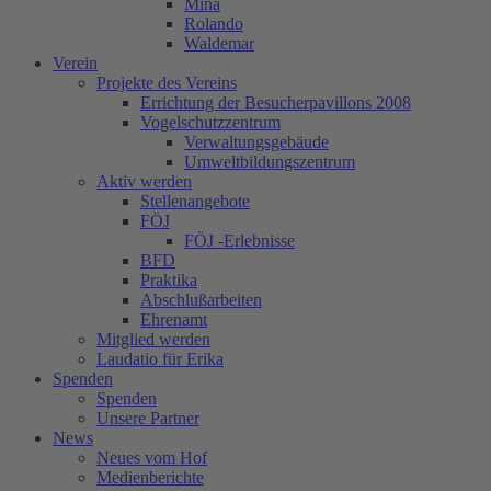
Mina
Rolando
Waldemar
Verein
Projekte des Vereins
Errichtung der Besucherpavillons 2008
Vogelschutzzentrum
Verwaltungsgebäude
Umweltbildungszentrum
Aktiv werden
Stellenangebote
FÖJ
FÖJ -Erlebnisse
BFD
Praktika
Abschlußarbeiten
Ehrenamt
Mitglied werden
Laudatio für Erika
Spenden
Spenden
Unsere Partner
News
Neues vom Hof
Medienberichte