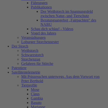
Führungen
Publikationen
Der Weißstorch im Spannungsfeld
zwischen Natur- und Tierschutz
Beratungsangebot „Fairpachten“ des
NABU
Schau dich schlau! - Videos
Vogel des Jahres
Veranstaltungen
Loburger Storchennester
Der Storch
Weißstorch
Schwarzstorch
Storchenzug
Gefahren für Störche
Patentiere
Satellitentelemetrie
Mit Prinzesschen unterwegs. Aus dem Vorwort von
Peter Berthold
Tierprofile
Mose
Claus
Gambia
Basuto
Marianne