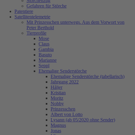
Storchenzug
Gefahren für Störche
Patentiere
Satellitentelemetrie
Mit Prinzesschen unterwegs. Aus dem Vorwort von
Peter Berthold
Tierprofile
Mose
Claus
Gambia
Basuto
Marianne
Seppl
Ehemalige Senderstörche
Ehemalige Senderstörche (tabellarisch)
Jahrgang 2022
Håljer
Kristian
Moritz
Nobby
Prinzesschen
Albert von Lotto
Lysann (ab 05/2020 ohne Sender)
Magnus
Jonas