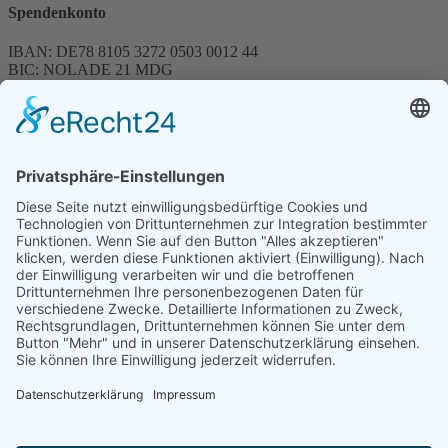
Spendenkonto
IBAN: DE78 8105 3272 0503 0012 44
BIC: NOLADE 21 MDG
Sparkasse MagdeBurg
Spenden können steuerlich abgesetzt werden
Förderung
© 1987 – 2025
Storchenhof Loburg e.V.
Alle Rechte vorbehalten.
Cookie-Einstellungen
Navigation überspringen
Impressum
Haftungsausschluss
Widerrufsrecht
Datenschutz