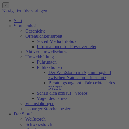
×
Navigation überspringen
Start
Storchenhof
Geschichte
Öffentlichkeitsarbeit
Social-Media Infobox
Informationen für Pressevertreter
Aktiver Umweltschutz
Umweltbildung
Führungen
Publikationen
Der Weißstorch im Spannungsfeld
zwischen Natur- und Tierschutz
Beratungsangebot „Fairpachten“ des
NABU
Schau dich schlau! - Videos
Vogel des Jahres
Veranstaltungen
Loburger Storchennester
Der Storch
Weißstorch
Schwarzstorch