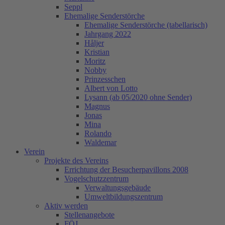
Seppl
Ehemalige Senderstörche
Ehemalige Senderstörche (tabellarisch)
Jahrgang 2022
Håljer
Kristian
Moritz
Nobby
Prinzesschen
Albert von Lotto
Lysann (ab 05/2020 ohne Sender)
Magnus
Jonas
Mina
Rolando
Waldemar
Verein
Projekte des Vereins
Errichtung der Besucherpavillons 2008
Vogelschutzzentrum
Verwaltungsgebäude
Umweltbildungszentrum
Aktiv werden
Stellenangebote
FÖJ