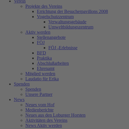
Verein
Projekte des Vereins
Errichtung der Besucherpavillons 2008
Vogelschutzzentrum
Verwaltungsgebäude
Umweltbildungszentrum
Aktiv werden
Stellenangebote
FÖJ
FÖJ -Erlebnisse
BFD
Praktika
Abschlußarbeiten
Ehrenamt
Mitglied werden
Laudatio für Erika
Spenden
Spenden
Unsere Partner
News
Neues vom Hof
Medienberichte
Neues aus den Loburger Horsten
Aktivitäten des Vereins
News Aktiv werden