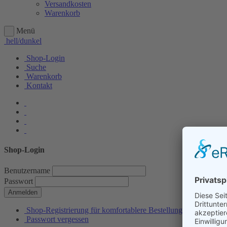
Versandkosten
Warenkorb
Menü
hell/dunkel
Shop-Login
Suche
Warenkorb
Kontakt
Shop-Login
Benutzername
Passwort
Anmelden
Shop-Registrierung für komfortablere Bestellungen
Passwort vergessen