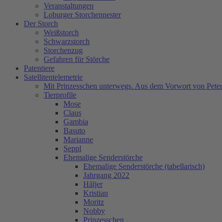
Veranstaltungen
Loburger Storchennester
Der Storch
Weißstorch
Schwarzstorch
Storchenzug
Gefahren für Störche
Patentiere
Satellitentelemetrie
Mit Prinzesschen unterwegs. Aus dem Vorwort von Peter
Tierprofile
Mose
Claus
Gambia
Basuto
Marianne
Seppl
Ehemalige Senderstörche
Ehemalige Senderstörche (tabellarisch)
Jahrgang 2022
Håljer
Kristian
Moritz
Nobby
Prinzesschen