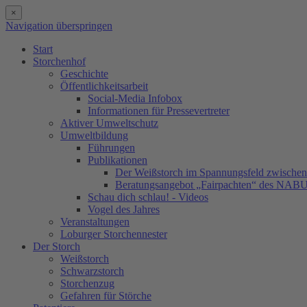
×
Navigation überspringen
Start
Storchenhof
Geschichte
Öffentlichkeitsarbeit
Social-Media Infobox
Informationen für Pressevertreter
Aktiver Umweltschutz
Umweltbildung
Führungen
Publikationen
Der Weißstorch im Spannungsfeld zwischen 
Beratungsangebot „Fairpachten“ des NAB
Schau dich schlau! - Videos
Vogel des Jahres
Veranstaltungen
Loburger Storchennester
Der Storch
Weißstorch
Schwarzstorch
Storchenzug
Gefahren für Störche