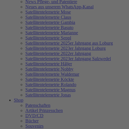
News Pflege- und Patentiere
Neues aus unserem WhatsApp-Kanal
Satellitentelemetrie Mose
Satellitentelemetrie Claus
Satellitentelemetrie Gambia
Satellitentelemetrie Basuto
Satellitentelemetrie Marianne
Satellitentelemetrie Seppl
Satellitentelemetrie 2025er Jahrgang aus Loburg
Satellitentelemetrie 2023er Jahrgang Loburg
Satellitentelemetrie 2022er Jahrgang
Satellitentelemetrie 2023er Jahrgang Salzwedel
Satellitentelemetrie Håljer
Satellitentelemetrie Nobby
Satellitentelemetrie Waldemar
Satellitentelemetrie Köckte
Satellitentelemetrie Rolando
Satellitentelemetrie Magnus
Satellitentelemetrie Jonas
Shop
Patenschaften
Artikel Prinzesschen
DVD/CD
Bücher
Souvenirs