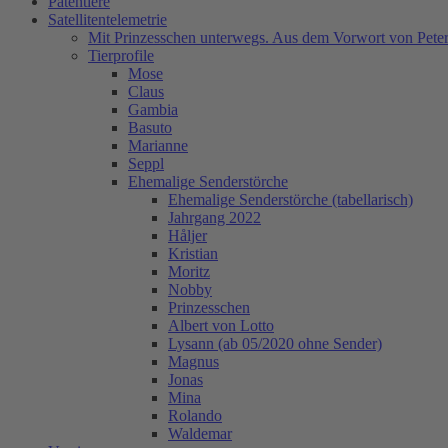
Patentiere
Satellitentelemetrie
Mit Prinzesschen unterwegs. Aus dem Vorwort von Peter
Tierprofile
Mose
Claus
Gambia
Basuto
Marianne
Seppl
Ehemalige Senderstörche
Ehemalige Senderstörche (tabellarisch)
Jahrgang 2022
Håljer
Kristian
Moritz
Nobby
Prinzesschen
Albert von Lotto
Lysann (ab 05/2020 ohne Sender)
Magnus
Jonas
Mina
Rolando
Waldemar