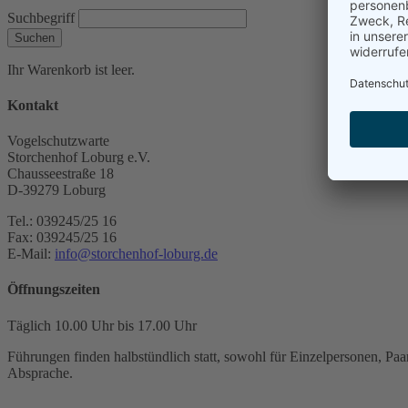
Suchbegriff
Suchen
Ihr Warenkorb ist leer.
Kontakt
Vogelschutzwarte
Storchenhof Loburg e.V.
Chausseestraße 18
D-39279 Loburg
Tel.: 039245/25 16
Fax: 039245/25 16
E-Mail:
info@storchenhof-loburg.de
Öffnungszeiten
Täglich 10.00 Uhr bis 17.00 Uhr
Führungen finden halbstündlich statt, sowohl für Einzelpersonen, Paar
Absprache.