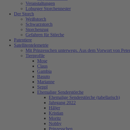
Veranstaltungen
Loburger Storchennester
Der Storch
Weißstorch
Schwarzstorch
Storchenzug
Gefahren für Störche
Patentiere
Satellitentelemetrie
Mit Prinzesschen unterwegs. Aus dem Vorwort von Peter
Tierprofile
Mose
Claus
Gambia
Basuto
Marianne
Seppl
Ehemalige Senderstörche
Ehemalige Senderstörche (tabellarisch)
Jahrgang 2022
Håljer
Kristian
Moritz
Nobby
Prinzesschen