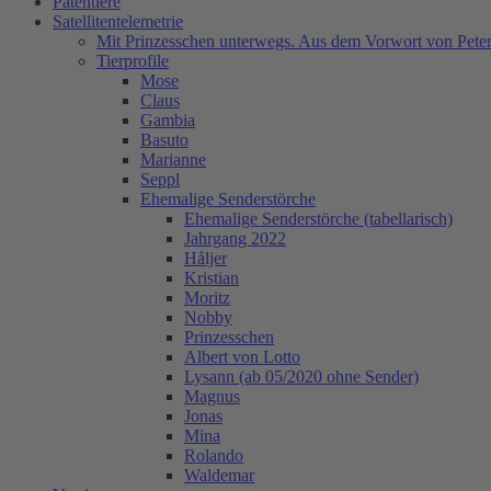
Patentiere
Satellitentelemetrie
Mit Prinzesschen unterwegs. Aus dem Vorwort von Peter
Tierprofile
Mose
Claus
Gambia
Basuto
Marianne
Seppl
Ehemalige Senderstörche
Ehemalige Senderstörche (tabellarisch)
Jahrgang 2022
Håljer
Kristian
Moritz
Nobby
Prinzesschen
Albert von Lotto
Lysann (ab 05/2020 ohne Sender)
Magnus
Jonas
Mina
Rolando
Waldemar