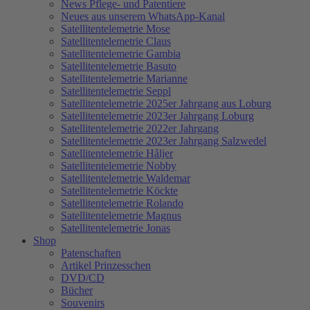
News Pflege- und Patentiere
Neues aus unserem WhatsApp-Kanal
Satellitentelemetrie Mose
Satellitentelemetrie Claus
Satellitentelemetrie Gambia
Satellitentelemetrie Basuto
Satellitentelemetrie Marianne
Satellitentelemetrie Seppl
Satellitentelemetrie 2025er Jahrgang aus Loburg
Satellitentelemetrie 2023er Jahrgang Loburg
Satellitentelemetrie 2022er Jahrgang
Satellitentelemetrie 2023er Jahrgang Salzwedel
Satellitentelemetrie Håljer
Satellitentelemetrie Nobby
Satellitentelemetrie Waldemar
Satellitentelemetrie Köckte
Satellitentelemetrie Rolando
Satellitentelemetrie Magnus
Satellitentelemetrie Jonas
Shop
Patenschaften
Artikel Prinzesschen
DVD/CD
Bücher
Souvenirs