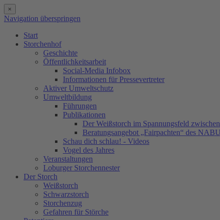
×
Navigation überspringen
Start
Storchenhof
Geschichte
Öffentlichkeitsarbeit
Social-Media Infobox
Informationen für Pressevertreter
Aktiver Umweltschutz
Umweltbildung
Führungen
Publikationen
Der Weißstorch im Spannungsfeld zwischen 
Beratungsangebot „Fairpachten“ des NAB
Schau dich schlau! - Videos
Vogel des Jahres
Veranstaltungen
Loburger Storchennester
Der Storch
Weißstorch
Schwarzstorch
Storchenzug
Gefahren für Störche