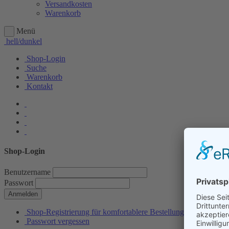
Versandkosten
Warenkorb
Menü
hell/dunkel
Shop-Login
Suche
Warenkorb
Kontakt
Shop-Login
Benutzername
Passwort
Anmelden
Shop-Registrierung für komfortablere Bestellungen
Passwort vergessen