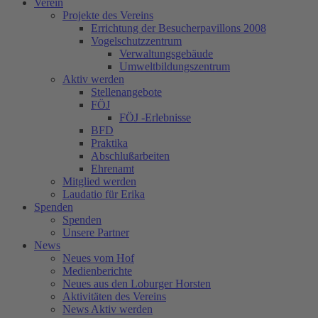
Verein
Projekte des Vereins
Errichtung der Besucherpavillons 2008
Vogelschutzzentrum
Verwaltungsgebäude
Umweltbildungszentrum
Aktiv werden
Stellenangebote
FÖJ
FÖJ -Erlebnisse
BFD
Praktika
Abschlußarbeiten
Ehrenamt
Mitglied werden
Laudatio für Erika
Spenden
Spenden
Unsere Partner
News
Neues vom Hof
Medienberichte
Neues aus den Loburger Horsten
Aktivitäten des Vereins
News Aktiv werden