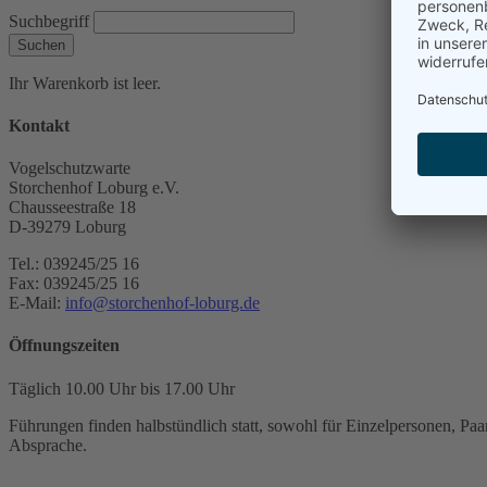
Suchbegriff
Suchen
Ihr Warenkorb ist leer.
Kontakt
Vogelschutzwarte
Storchenhof Loburg e.V.
Chausseestraße 18
D-39279 Loburg
Tel.: 039245/25 16
Fax: 039245/25 16
E-Mail:
info@storchenhof-loburg.de
Öffnungszeiten
Täglich 10.00 Uhr bis 17.00 Uhr
Führungen finden halbstündlich statt, sowohl für Einzelpersonen, Paar
Absprache.