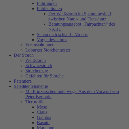
Führungen
Publikationen
Der Weißstorch im Spannungsfeld
zwischen Natur- und Tierschutz
Beratungsangebot „Fairpachten“ des
NABU
Schau dich schlau! - Videos
Vogel des Jahres
Veranstaltungen
Loburger Storchennester
Der Storch
Weißstorch
Schwarzstorch
Storchenzug
Gefahren für Störche
Patentiere
Satellitentelemetrie
Mit Prinzesschen unterwegs. Aus dem Vorwort von
Peter Berthold
Tierprofile
Mose
Claus
Gambia
Basuto
Marianne