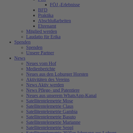
FÖJ -Erlebnisse
BFD
Praktika
Abschlußarbeiten
Ehrenamt
Mitglied werden
Laudatio für Erika
Spenden
Spenden
Unsere Partner
News
Neues vom Hof
Medienberichte
Neues aus den Loburger Horsten
Aktivitäten des Vereins
News Aktiv werden
News Pflege- und Patentiere
Neues aus unserem WhatsApp-Kanal
Satellitentelemetrie Mose
Satellitentelemetrie Claus
Satellitentelemetrie Gambia
Satellitentelemetrie Basuto
Satellitentelemetrie Marianne
Satellitentelemetrie Seppl
Satellitentelemetrie 2025er Jahrgang aus Loburg