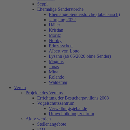
Seppl
Ehemalige Senderstörche
Ehemalige Senderstörche (tabellarisch)
Jahrgang 2022
Håljer
Kristian
Moritz
Nobby
Prinzesschen
Albert von Lotto
Lysann (ab 05/2020 ohne Sender)
Magnus
Jonas
Mina
Rolando
Waldemar
Verein
Projekte des Vereins
Errichtung der Besucherpavillons 2008
Vogelschutzzentrum
Verwaltungsgebäude
Umweltbildungszentrum
Aktiv werden
Stellenangebote
FÖJ