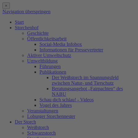
×
Navigation überspringen
Start
Storchenhof
Geschichte
Öffentlichkeitsarbeit
Social-Media Infobox
Informationen für Pressevertreter
Aktiver Umweltschutz
Umweltbildung
Führungen
Publikationen
Der Weißstorch im Spannungsfeld
zwischen Natur- und Tierschutz
Beratungsangebot „Fairpachten“ des
NABU
Schau dich schlau! - Videos
Vogel des Jahres
Veranstaltungen
Loburger Storchennester
Der Storch
Weißstorch
Schwarzstorch