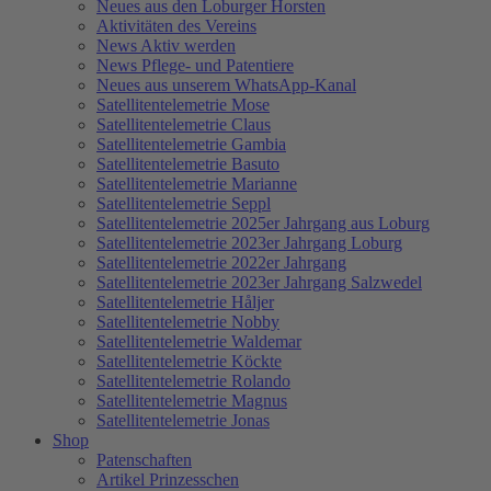
Neues aus den Loburger Horsten
Aktivitäten des Vereins
News Aktiv werden
News Pflege- und Patentiere
Neues aus unserem WhatsApp-Kanal
Satellitentelemetrie Mose
Satellitentelemetrie Claus
Satellitentelemetrie Gambia
Satellitentelemetrie Basuto
Satellitentelemetrie Marianne
Satellitentelemetrie Seppl
Satellitentelemetrie 2025er Jahrgang aus Loburg
Satellitentelemetrie 2023er Jahrgang Loburg
Satellitentelemetrie 2022er Jahrgang
Satellitentelemetrie 2023er Jahrgang Salzwedel
Satellitentelemetrie Håljer
Satellitentelemetrie Nobby
Satellitentelemetrie Waldemar
Satellitentelemetrie Köckte
Satellitentelemetrie Rolando
Satellitentelemetrie Magnus
Satellitentelemetrie Jonas
Shop
Patenschaften
Artikel Prinzesschen