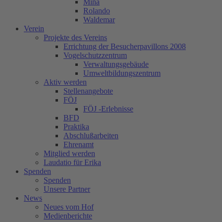
Mina
Rolando
Waldemar
Verein
Projekte des Vereins
Errichtung der Besucherpavillons 2008
Vogelschutzzentrum
Verwaltungsgebäude
Umweltbildungszentrum
Aktiv werden
Stellenangebote
FÖJ
FÖJ -Erlebnisse
BFD
Praktika
Abschlußarbeiten
Ehrenamt
Mitglied werden
Laudatio für Erika
Spenden
Spenden
Unsere Partner
News
Neues vom Hof
Medienberichte