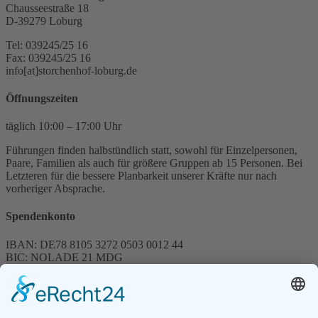
Chausseestraße 18
D-39279 Loburg
Tel: 039245/25 16
Fax: 039245/25 16
info[at]storchenhof-loburg.de
Öffnungszeiten
täglich 10:00 – 17:00 Uhr
Führungen finden halbstündlich statt, sowohl für Einzelpersonen,
Paare, Familien als auch für größere Gruppen ab 15 Personen. Bei
Letzteren für die bessere Planbarkeit unserer Kräfte nur nach
vorheriger Absprache.
Spendenkonto
IBAN: DE78 8105 3272 0503 0012 44
BIC: NOLADE 21 MDG
Sparkasse MagdeBurg
Spenden können steuerlich abgesetzt werden