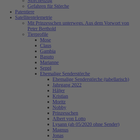
Storchenzug
Gefahren für Störche
Patentiere
Satellitentelemetrie
Mit Prinzesschen unterwegs. Aus dem Vorwort von
Peter Berthold
Tierprofile
Mose
Claus
Gambia
Basuto
Marianne
Seppl
Ehemalige Senderstörche
Ehemalige Senderstörche (tabellarisch)
Jahrgang 2022
Håljer
Kristian
Moritz
Nobby
Prinzesschen
Albert von Lotto
Lysann (ab 05/2020 ohne Sender)
Magnus
Jonas