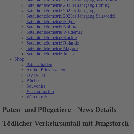
Satellitentelemetrie 2023er Jahrgang Loburg
Satellitentelemetrie 2022er Jahrgang
Satellitentelemetrie 2023er Jahrgang Salzwedel
Satellitentelemetrie Håljer
Satellitentelemetrie Nobby
Satellitentelemetrie Waldemar
Satellitentelemetrie Köckte
Satellitentelemetrie Rolando
Satellitentelemetrie Magnus
Satellitentelemetrie Jonas
Shop
Patenschaften
Artikel Prinzesschen
DVD/CD
Bücher
Souvenirs
Versandkosten
Warenkorb
Paten- und Pflegetiere - News Details
Tödlicher Verkehrsunfall mit Jungstorch