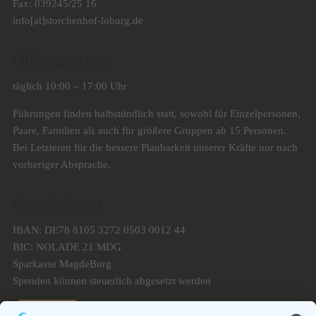
Fax: 039245/25 16
info[at]storchenhof-loburg.de
Öffnungszeiten
täglich 10:00 – 17:00 Uhr
Führungen finden halbstündlich statt, sowohl für Einzelpersonen,
Paare, Familien als auch für größere Gruppen ab 15 Personen.
Bei Letzteren für die bessere Planbarkeit unserer Kräfte nur nach
vorheriger Absprache.
Spendenkonto
IBAN: DE78 8105 3272 0503 0012 44
BIC: NOLADE 21 MDG
Sparkasse MagdeBurg
Spenden können steuerlich abgesetzt werden