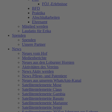
FÖJ -Erlebnisse
BFD
Praktika
Abschlußarbeiten
Ehrenamt
Mitglied werden
Laudatio für Erika
Spenden
Spenden
Unsere Partner
News
Neues vom Hof
Medienberichte
Neues aus den Loburger Horsten
Aktivitäten des Vereins
News Aktiv werden
News Pflege- und Patentiere
Neues aus unserem WhatsApp-Kanal
Satellitentelemetrie Mose
Satellitentelemetrie Claus
Satellitentelemetrie Gambia
Satellitentelemetrie Basuto
Satellitentelemetrie Marianne
Satellitentelemetrie Seppl
Satellitentelemetrie 2025er Jahrgang aus Loburg