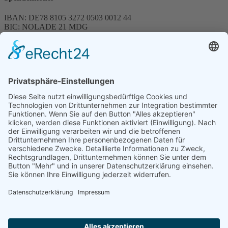
IBAN: DE78 8105 3272 0503 0012 44
BIC: NOLADE 21 MDG
Sparkasse MagdeBurg
Spenden können steuerlich abgesetzt werden
Förderung
© 1987 – 2025
Storchenhof Loburg e.V.
Alle Rechte vorbehalten.
Cookie-Einstellungen
Navigation überspringen
Impressum
Haftungsausschluss
Widerrufsrecht
Datenschutz