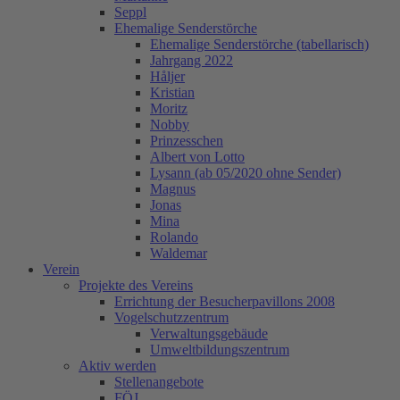
Seppl
Ehemalige Senderstörche
Ehemalige Senderstörche (tabellarisch)
Jahrgang 2022
Håljer
Kristian
Moritz
Nobby
Prinzesschen
Albert von Lotto
Lysann (ab 05/2020 ohne Sender)
Magnus
Jonas
Mina
Rolando
Waldemar
Verein
Projekte des Vereins
Errichtung der Besucherpavillons 2008
Vogelschutzzentrum
Verwaltungsgebäude
Umweltbildungszentrum
Aktiv werden
Stellenangebote
FÖJ