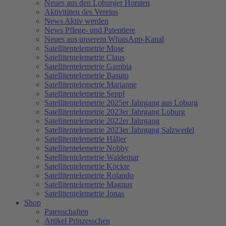
Neues aus den Loburger Horsten
Aktivitäten des Vereins
News Aktiv werden
News Pflege- und Patentiere
Neues aus unserem WhatsApp-Kanal
Satellitentelemetrie Mose
Satellitentelemetrie Claus
Satellitentelemetrie Gambia
Satellitentelemetrie Basuto
Satellitentelemetrie Marianne
Satellitentelemetrie Seppl
Satellitentelemetrie 2025er Jahrgang aus Loburg
Satellitentelemetrie 2023er Jahrgang Loburg
Satellitentelemetrie 2022er Jahrgang
Satellitentelemetrie 2023er Jahrgang Salzwedel
Satellitentelemetrie Håljer
Satellitentelemetrie Nobby
Satellitentelemetrie Waldemar
Satellitentelemetrie Köckte
Satellitentelemetrie Rolando
Satellitentelemetrie Magnus
Satellitentelemetrie Jonas
Shop
Patenschaften
Artikel Prinzesschen