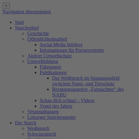
×
Navigation überspringen
Start
Storchenhof
Geschichte
Öffentlichkeitsarbeit
Social-Media Infobox
Informationen für Pressevertreter
Aktiver Umweltschutz
Umweltbildung
Führungen
Publikationen
Der Weißstorch im Spannungsfeld
zwischen Natur- und Tierschutz
Beratungsangebot „Fairpachten“ des
NABU
Schau dich schlau! - Videos
Vogel des Jahres
Veranstaltungen
Loburger Storchennester
Der Storch
Weißstorch
Schwarzstorch