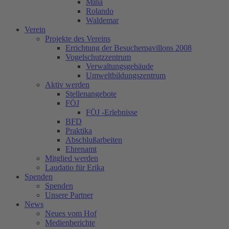
Mina
Rolando
Waldemar
Verein
Projekte des Vereins
Errichtung der Besucherpavillons 2008
Vogelschutzzentrum
Verwaltungsgebäude
Umweltbildungszentrum
Aktiv werden
Stellenangebote
FÖJ
FÖJ -Erlebnisse
BFD
Praktika
Abschlußarbeiten
Ehrenamt
Mitglied werden
Laudatio für Erika
Spenden
Spenden
Unsere Partner
News
Neues vom Hof
Medienberichte