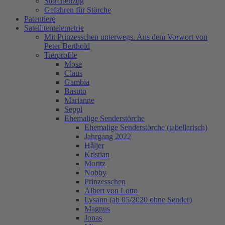
Storchenzug
Gefahren für Störche
Patentiere
Satellitentelemetrie
Mit Prinzesschen unterwegs. Aus dem Vorwort von
Peter Berthold
Tierprofile
Mose
Claus
Gambia
Basuto
Marianne
Seppl
Ehemalige Senderstörche
Ehemalige Senderstörche (tabellarisch)
Jahrgang 2022
Håljer
Kristian
Moritz
Nobby
Prinzesschen
Albert von Lotto
Lysann (ab 05/2020 ohne Sender)
Magnus
Jonas