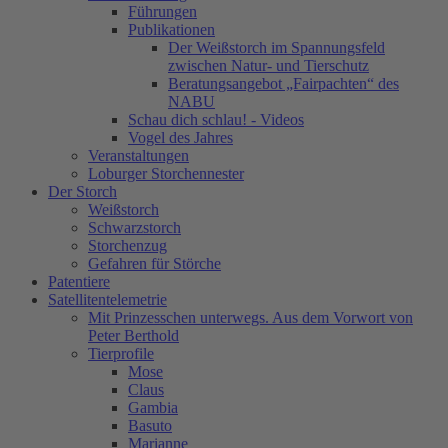
Führungen
Publikationen
Der Weißstorch im Spannungsfeld
zwischen Natur- und Tierschutz
Beratungsangebot „Fairpachten“ des
NABU
Schau dich schlau! - Videos
Vogel des Jahres
Veranstaltungen
Loburger Storchennester
Der Storch
Weißstorch
Schwarzstorch
Storchenzug
Gefahren für Störche
Patentiere
Satellitentelemetrie
Mit Prinzesschen unterwegs. Aus dem Vorwort von
Peter Berthold
Tierprofile
Mose
Claus
Gambia
Basuto
Marianne