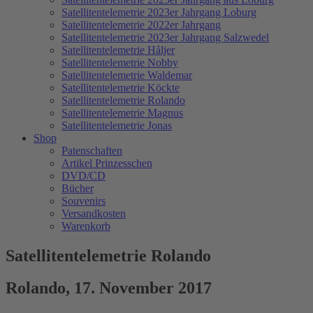
Satellitentelemetrie 2023er Jahrgang Loburg
Satellitentelemetrie 2022er Jahrgang
Satellitentelemetrie 2023er Jahrgang Salzwedel
Satellitentelemetrie Håljer
Satellitentelemetrie Nobby
Satellitentelemetrie Waldemar
Satellitentelemetrie Köckte
Satellitentelemetrie Rolando
Satellitentelemetrie Magnus
Satellitentelemetrie Jonas
Shop
Patenschaften
Artikel Prinzesschen
DVD/CD
Bücher
Souvenirs
Versandkosten
Warenkorb
Satellitentelemetrie Rolando
Rolando, 17. November 2017