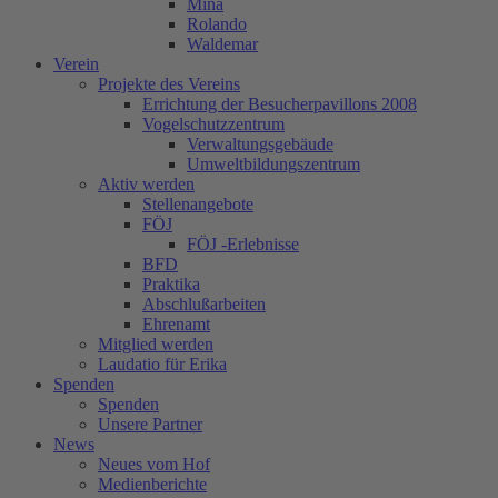
Mina
Rolando
Waldemar
Verein
Projekte des Vereins
Errichtung der Besucherpavillons 2008
Vogelschutzzentrum
Verwaltungsgebäude
Umweltbildungszentrum
Aktiv werden
Stellenangebote
FÖJ
FÖJ -Erlebnisse
BFD
Praktika
Abschlußarbeiten
Ehrenamt
Mitglied werden
Laudatio für Erika
Spenden
Spenden
Unsere Partner
News
Neues vom Hof
Medienberichte