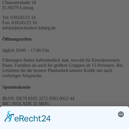
Chausseestraße 18
D-39279 Loburg
Tel: 039245/25 16
Fax: 039245/25 16
info[at]storchenhof-loburg.de
Öffnungszeiten
täglich 10:00 – 17:00 Uhr
Führungen finden halbstündlich statt, sowohl für Einzelpersonen,
Paare, Familien als auch für größere Gruppen ab 15 Personen. Bei
Letzteren für die bessere Planbarkeit unserer Kräfte nur nach
vorheriger Absprache.
Spendenkonto
IBAN: DE78 8105 3272 0503 0012 44
BIC: NOLADE 21 MDG
Sparkasse MagdeBurg
Spenden können steuerlich abgesetzt werden