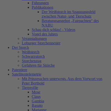
Führungen
Publikationen
Der Weißstorch im Spannungsfeld
zwischen Natur- und Tierschutz
Beratungsangebot „Fairpachten“ des
NABU
Schau dich schlau! - Videos
Vogel des Jahres
Veranstaltungen
Loburger Storchennester
Der Storch
Weißstorch
Schwarzstorch
Storchenzug
Gefahren für Störche
Patentiere
Satellitentelemetrie
Mit Prinzesschen unterwegs. Aus dem Vorwort von
Peter Berthold
Tierprofile
Mose
Claus
Gambia
Basuto
Marianne