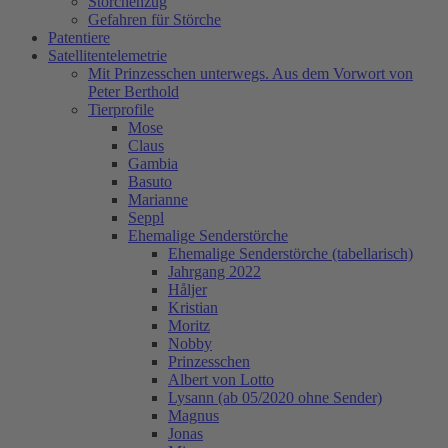
Storchenzug
Gefahren für Störche
Patentiere
Satellitentelemetrie
Mit Prinzesschen unterwegs. Aus dem Vorwort von
Peter Berthold
Tierprofile
Mose
Claus
Gambia
Basuto
Marianne
Seppl
Ehemalige Senderstörche
Ehemalige Senderstörche (tabellarisch)
Jahrgang 2022
Håljer
Kristian
Moritz
Nobby
Prinzesschen
Albert von Lotto
Lysann (ab 05/2020 ohne Sender)
Magnus
Jonas