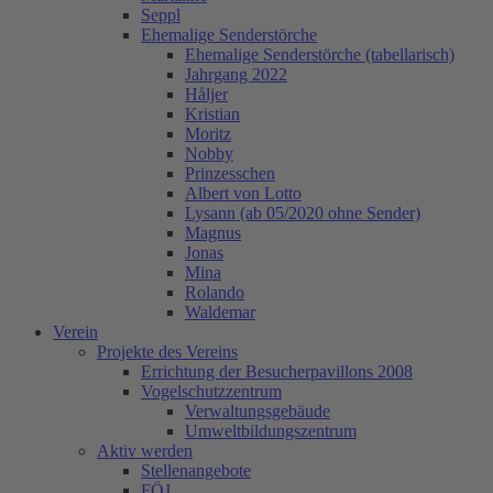
Seppl
Ehemalige Senderstörche
Ehemalige Senderstörche (tabellarisch)
Jahrgang 2022
Håljer
Kristian
Moritz
Nobby
Prinzesschen
Albert von Lotto
Lysann (ab 05/2020 ohne Sender)
Magnus
Jonas
Mina
Rolando
Waldemar
Verein
Projekte des Vereins
Errichtung der Besucherpavillons 2008
Vogelschutzzentrum
Verwaltungsgebäude
Umweltbildungszentrum
Aktiv werden
Stellenangebote
FÖJ