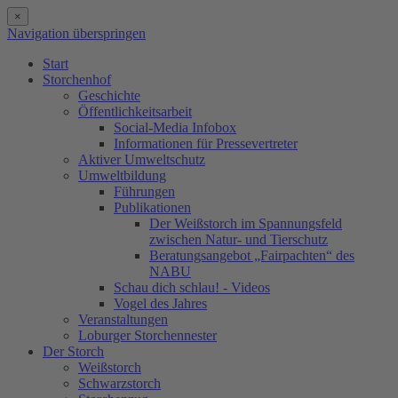
×
Navigation überspringen
Start
Storchenhof
Geschichte
Öffentlichkeitsarbeit
Social-Media Infobox
Informationen für Pressevertreter
Aktiver Umweltschutz
Umweltbildung
Führungen
Publikationen
Der Weißstorch im Spannungsfeld
zwischen Natur- und Tierschutz
Beratungsangebot „Fairpachten“ des
NABU
Schau dich schlau! - Videos
Vogel des Jahres
Veranstaltungen
Loburger Storchennester
Der Storch
Weißstorch
Schwarzstorch