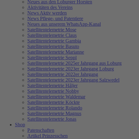
Neues aus den Loburger Horsten
Aktivitäten des Vereins
News Aktiv werden
News Pflege- und Patentiere
Neues aus unserem WhatsApp-Kanal
Satellitentelemetrie Mose
Satellitentelemetrie Claus
Satellitentelemetrie Gambia
Satellitentelemetrie Basuto
Satellitentelemetrie Marianne
Satellitentelemetrie Seppl
Satellitentelemetrie 2025er Jahrgang aus Loburg
Satellitentelemetrie 2023er Jahrgang Loburg
Satellitentelemetrie 2022er Jahrgang
Satellitentelemetrie 2023er Jahrgang Salzwedel
Satellitentelemetrie Håljer
Satellitentelemetrie Nobby
Satellitentelemetrie Waldemar
Satellitentelemetrie Köckte
Satellitentelemetrie Rolando
Satellitentelemetrie Magnus
Satellitentelemetrie Jonas
Shop
Patenschaften
Artikel Prinzesschen