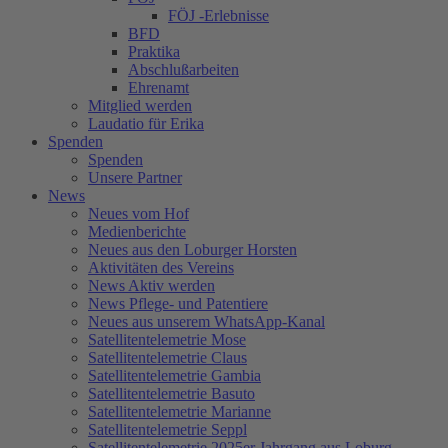
FÖJ -Erlebnisse
BFD
Praktika
Abschlußarbeiten
Ehrenamt
Mitglied werden
Laudatio für Erika
Spenden
Spenden
Unsere Partner
News
Neues vom Hof
Medienberichte
Neues aus den Loburger Horsten
Aktivitäten des Vereins
News Aktiv werden
News Pflege- und Patentiere
Neues aus unserem WhatsApp-Kanal
Satellitentelemetrie Mose
Satellitentelemetrie Claus
Satellitentelemetrie Gambia
Satellitentelemetrie Basuto
Satellitentelemetrie Marianne
Satellitentelemetrie Seppl
Satellitentelemetrie 2025er Jahrgang aus Loburg