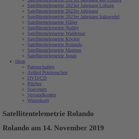
Satellitentelemetrie 2023er Jahrgang Loburg
Satellitentelemetrie 2022er Jahrgang
Satellitentelemetrie 2023er Jahrgang Salzwedel
Satellitentelemetrie Håljer
Satellitentelemetrie Nobby
Satellitentelemetrie Waldemar
Satellitentelemetrie Köckte
Satellitentelemetrie Rolando
Satellitentelemetrie Magnus
Satellitentelemetrie Jonas
Shop
Patenschaften
Artikel Prinzesschen
DVD/CD
Bücher
Souvenirs
Versandkosten
Warenkorb
Satellitentelemetrie Rolando
Rolando am 14. November 2019