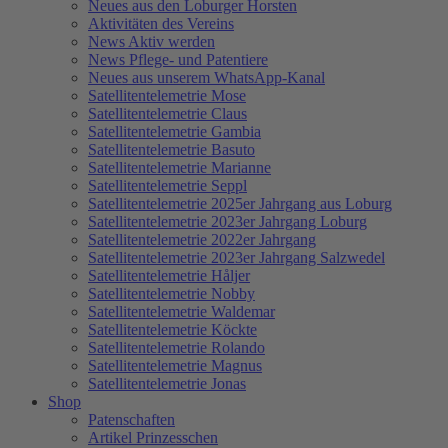
Neues aus den Loburger Horsten
Aktivitäten des Vereins
News Aktiv werden
News Pflege- und Patentiere
Neues aus unserem WhatsApp-Kanal
Satellitentelemetrie Mose
Satellitentelemetrie Claus
Satellitentelemetrie Gambia
Satellitentelemetrie Basuto
Satellitentelemetrie Marianne
Satellitentelemetrie Seppl
Satellitentelemetrie 2025er Jahrgang aus Loburg
Satellitentelemetrie 2023er Jahrgang Loburg
Satellitentelemetrie 2022er Jahrgang
Satellitentelemetrie 2023er Jahrgang Salzwedel
Satellitentelemetrie Håljer
Satellitentelemetrie Nobby
Satellitentelemetrie Waldemar
Satellitentelemetrie Köckte
Satellitentelemetrie Rolando
Satellitentelemetrie Magnus
Satellitentelemetrie Jonas
Shop
Patenschaften
Artikel Prinzesschen