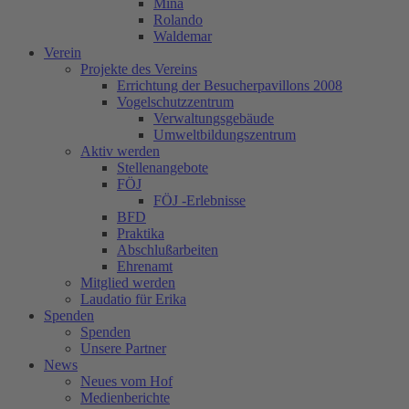
Mina
Rolando
Waldemar
Verein
Projekte des Vereins
Errichtung der Besucherpavillons 2008
Vogelschutzzentrum
Verwaltungsgebäude
Umweltbildungszentrum
Aktiv werden
Stellenangebote
FÖJ
FÖJ -Erlebnisse
BFD
Praktika
Abschlußarbeiten
Ehrenamt
Mitglied werden
Laudatio für Erika
Spenden
Spenden
Unsere Partner
News
Neues vom Hof
Medienberichte