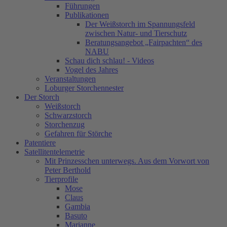
Führungen
Publikationen
Der Weißstorch im Spannungsfeld
zwischen Natur- und Tierschutz
Beratungsangebot „Fairpachten“ des
NABU
Schau dich schlau! - Videos
Vogel des Jahres
Veranstaltungen
Loburger Storchennester
Der Storch
Weißstorch
Schwarzstorch
Storchenzug
Gefahren für Störche
Patentiere
Satellitentelemetrie
Mit Prinzesschen unterwegs. Aus dem Vorwort von
Peter Berthold
Tierprofile
Mose
Claus
Gambia
Basuto
Marianne