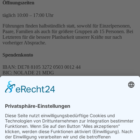
Öffnungszeiten
täglich 10:00 – 17:00 Uhr
Führungen finden halbstündlich statt, sowohl für Einzelpersonen,
Paare, Familien als auch für größere Gruppen ab 15 Personen. Bei
Letzteren für die bessere Planbarkeit unserer Kräfte nur nach
vorheriger Absprache.
Spendenkonto
IBAN: DE78 8105 3272 0503 0012 44
BIC: NOLADE 21 MDG
Sparkasse MagdeBurg
Spenden können steuerlich abgesetzt werden
Förderung
© 1987 – 2025
Storchenhof Loburg e.V.