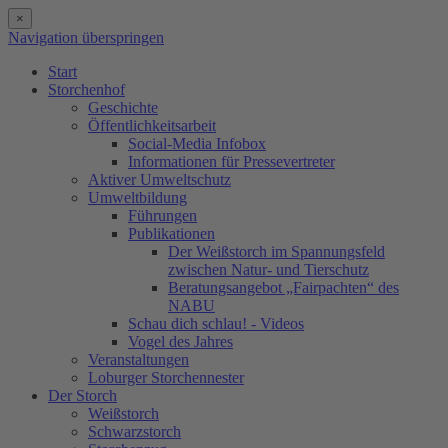
×
Navigation überspringen
Start
Storchenhof
Geschichte
Öffentlichkeitsarbeit
Social-Media Infobox
Informationen für Pressevertreter
Aktiver Umweltschutz
Umweltbildung
Führungen
Publikationen
Der Weißstorch im Spannungsfeld
zwischen Natur- und Tierschutz
Beratungsangebot „Fairpachten“ des
NABU
Schau dich schlau! - Videos
Vogel des Jahres
Veranstaltungen
Loburger Storchennester
Der Storch
Weißstorch
Schwarzstorch