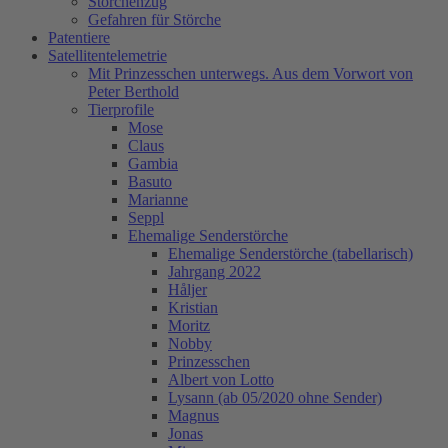
Storchenzug
Gefahren für Störche
Patentiere
Satellitentelemetrie
Mit Prinzesschen unterwegs. Aus dem Vorwort von
Peter Berthold
Tierprofile
Mose
Claus
Gambia
Basuto
Marianne
Seppl
Ehemalige Senderstörche
Ehemalige Senderstörche (tabellarisch)
Jahrgang 2022
Håljer
Kristian
Moritz
Nobby
Prinzesschen
Albert von Lotto
Lysann (ab 05/2020 ohne Sender)
Magnus
Jonas