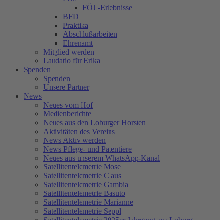
FÖJ -Erlebnisse
BFD
Praktika
Abschlußarbeiten
Ehrenamt
Mitglied werden
Laudatio für Erika
Spenden
Spenden
Unsere Partner
News
Neues vom Hof
Medienberichte
Neues aus den Loburger Horsten
Aktivitäten des Vereins
News Aktiv werden
News Pflege- und Patentiere
Neues aus unserem WhatsApp-Kanal
Satellitentelemetrie Mose
Satellitentelemetrie Claus
Satellitentelemetrie Gambia
Satellitentelemetrie Basuto
Satellitentelemetrie Marianne
Satellitentelemetrie Seppl
Satellitentelemetrie 2025er Jahrgang aus Loburg