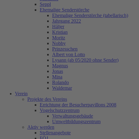
Seppl
Ehemalige Senderstörche
Ehemalige Senderstörche (tabellarisch)
Jahrgang 2022
Håljer
Kristian
Moritz
Nobby
Prinzesschen
Albert von Lotto
Lysann (ab 05/2020 ohne Sender)
Magnus
Jonas
Mina
Rolando
Waldemar
Verein
Projekte des Vereins
Errichtung der Besucherpavillons 2008
Vogelschutzzentrum
Verwaltungsgebäude
Umweltbildungszentrum
Aktiv werden
Stellenangebote
FÖJ