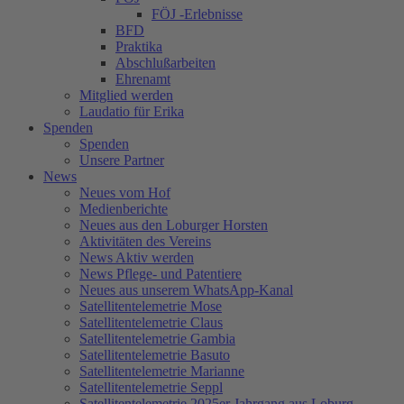
FÖJ -Erlebnisse
BFD
Praktika
Abschlußarbeiten
Ehrenamt
Mitglied werden
Laudatio für Erika
Spenden
Spenden
Unsere Partner
News
Neues vom Hof
Medienberichte
Neues aus den Loburger Horsten
Aktivitäten des Vereins
News Aktiv werden
News Pflege- und Patentiere
Neues aus unserem WhatsApp-Kanal
Satellitentelemetrie Mose
Satellitentelemetrie Claus
Satellitentelemetrie Gambia
Satellitentelemetrie Basuto
Satellitentelemetrie Marianne
Satellitentelemetrie Seppl
Satellitentelemetrie 2025er Jahrgang aus Loburg