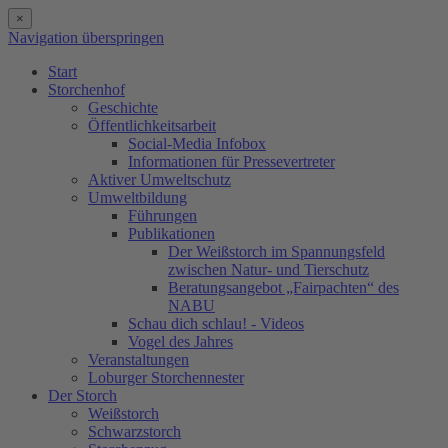
×
Navigation überspringen
Start
Storchenhof
Geschichte
Öffentlichkeitsarbeit
Social-Media Infobox
Informationen für Pressevertreter
Aktiver Umweltschutz
Umweltbildung
Führungen
Publikationen
Der Weißstorch im Spannungsfeld
zwischen Natur- und Tierschutz
Beratungsangebot „Fairpachten“ des
NABU
Schau dich schlau! - Videos
Vogel des Jahres
Veranstaltungen
Loburger Storchennester
Der Storch
Weißstorch
Schwarzstorch