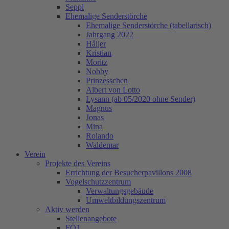
Seppl
Ehemalige Senderstörche
Ehemalige Senderstörche (tabellarisch)
Jahrgang 2022
Håljer
Kristian
Moritz
Nobby
Prinzesschen
Albert von Lotto
Lysann (ab 05/2020 ohne Sender)
Magnus
Jonas
Mina
Rolando
Waldemar
Verein
Projekte des Vereins
Errichtung der Besucherpavillons 2008
Vogelschutzzentrum
Verwaltungsgebäude
Umweltbildungszentrum
Aktiv werden
Stellenangebote
FÖJ