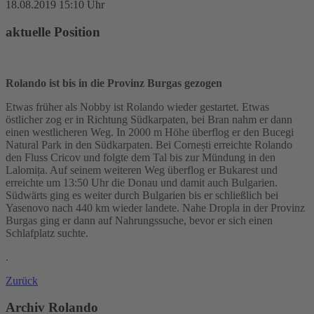
18.08.2019 15:10 Uhr
aktuelle Position
Rolando ist bis in die Provinz Burgas gezogen
Etwas früher als Nobby ist Rolando wieder gestartet. Etwas
östlicher zog er in Richtung Südkarpaten, bei
Bran
nahm er dann
einen westlicheren Weg.
In 2000 m Höhe überflog er den Bucegi
Natural Park in den Südkarpaten.
Bei Cornești erreichte Rolando
den Fluss Cricov
und folgte dem Tal
bis
zur
Mündung in den
Lalomița.
Auf seinem weiteren Weg überflog er Bukarest und
erreichte um 13:50 Uhr die Donau und damit auch Bulgarien.
Südwärts ging es weiter durch Bulgarien bis er schließlich bei
Yasenovo
nach 440 km wieder landete.
Nahe
Dropla
in der
Provinz
Burgas
ging er dann auf Nahrungssuche, bevor er sich einen
Schlafplatz suchte.
.
Zurück
Archiv Rolando