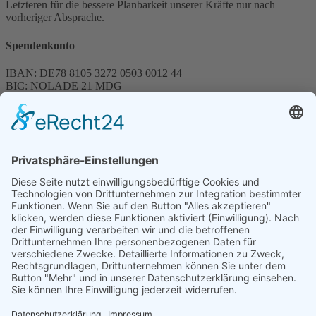
Letzteren für die bessere Planbarkeit unserer Kräfte nur nach
vorheriger Absprache.
Spendenkonto
IBAN: DE78 8105 3272 0503 0012 44
BIC: NOLADE 21 MDG
Sparkasse MagdeBurg
Spenden können steuerlich abgesetzt werden
Förderung
© 1987 – 2025
Storchenhof Loburg e.V.
Alle Rechte vorbehalten.
Cookie-Einstellungen
Navigation überspringen
Impressum