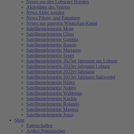
Neues aus den Loburger Horsten
Aktivitäten des Vereins
News Aktiv werden
News Pflege- und Patentiere
Neues aus unserem WhatsApp-Kanal
Satellitentelemetrie Mose
Satellitentelemetrie Claus
Satellitentelemetrie Gambia
Satellitentelemetrie Basuto
Satellitentelemetrie Marianne
Satellitentelemetrie Seppl
Satellitentelemetrie 2025er Jahrgang aus Loburg
Satellitentelemetrie 2023er Jahrgang Loburg
Satellitentelemetrie 2022er Jahrgang
Satellitentelemetrie 2023er Jahrgang Salzwedel
Satellitentelemetrie Håljer
Satellitentelemetrie Nobby
Satellitentelemetrie Waldemar
Satellitentelemetrie Köckte
Satellitentelemetrie Rolando
Satellitentelemetrie Magnus
Satellitentelemetrie Jonas
Shop
Patenschaften
Artikel Prinzesschen