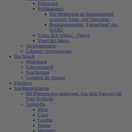
Führungen
Publikationen
Der Weißstorch im Spannungsfeld
zwischen Natur- und Tierschutz
Beratungsangebot „Fairpachten“ des
NABU
Schau dich schlau! - Videos
Vogel des Jahres
Veranstaltungen
Loburger Storchennester
Der Storch
Weißstorch
Schwarzstorch
Storchenzug
Gefahren für Störche
Patentiere
Satellitentelemetrie
Mit Prinzesschen unterwegs. Aus dem Vorwort von
Peter Berthold
Tierprofile
Mose
Claus
Gambia
Basuto
Marianne