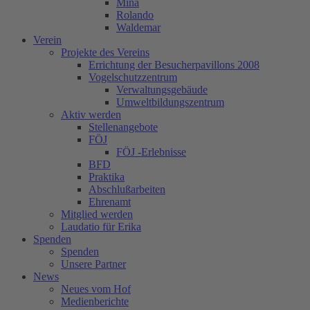
Mina
Rolando
Waldemar
Verein
Projekte des Vereins
Errichtung der Besucherpavillons 2008
Vogelschutzzentrum
Verwaltungsgebäude
Umweltbildungszentrum
Aktiv werden
Stellenangebote
FÖJ
FÖJ -Erlebnisse
BFD
Praktika
Abschlußarbeiten
Ehrenamt
Mitglied werden
Laudatio für Erika
Spenden
Spenden
Unsere Partner
News
Neues vom Hof
Medienberichte