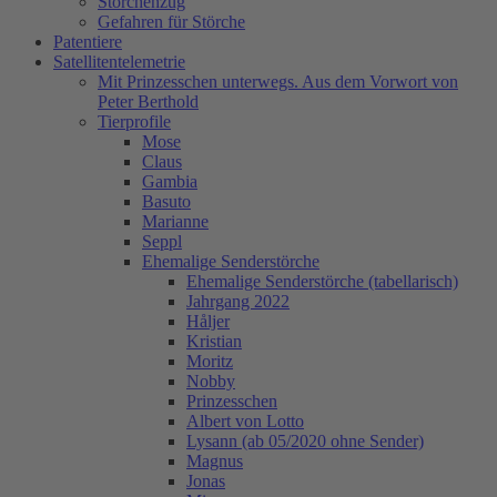
Storchenzug
Gefahren für Störche
Patentiere
Satellitentelemetrie
Mit Prinzesschen unterwegs. Aus dem Vorwort von
Peter Berthold
Tierprofile
Mose
Claus
Gambia
Basuto
Marianne
Seppl
Ehemalige Senderstörche
Ehemalige Senderstörche (tabellarisch)
Jahrgang 2022
Håljer
Kristian
Moritz
Nobby
Prinzesschen
Albert von Lotto
Lysann (ab 05/2020 ohne Sender)
Magnus
Jonas