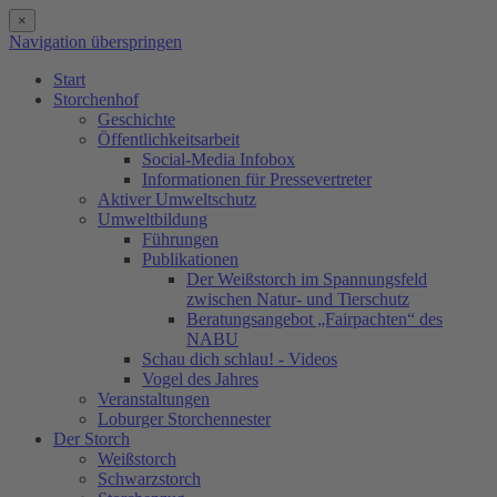
×
Navigation überspringen
Start
Storchenhof
Geschichte
Öffentlichkeitsarbeit
Social-Media Infobox
Informationen für Pressevertreter
Aktiver Umweltschutz
Umweltbildung
Führungen
Publikationen
Der Weißstorch im Spannungsfeld
zwischen Natur- und Tierschutz
Beratungsangebot „Fairpachten“ des
NABU
Schau dich schlau! - Videos
Vogel des Jahres
Veranstaltungen
Loburger Storchennester
Der Storch
Weißstorch
Schwarzstorch