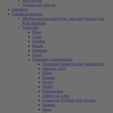
Storchenzug
Gefahren für Störche
Patentiere
Satellitentelemetrie
Mit Prinzesschen unterwegs. Aus dem Vorwort von
Peter Berthold
Tierprofile
Mose
Claus
Gambia
Basuto
Marianne
Seppl
Ehemalige Senderstörche
Ehemalige Senderstörche (tabellarisch)
Jahrgang 2022
Håljer
Kristian
Moritz
Nobby
Prinzesschen
Albert von Lotto
Lysann (ab 05/2020 ohne Sender)
Magnus
Jonas