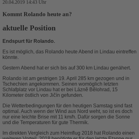
20.04.2019 14:43 Uhr
Kommt Rolando heute an?
aktuelle Position
Endspurt für Rolando.
Es ist möglich, das Rolando heute Abend in Lindau eintreffen
könnte.
Gestern Abend hat er sich bis auf 300 km Lindau genähert.
Rolando ist am gestrigen 19. April 285 km gezogen und in
Tschechien angekommen. Seinen womöglich letzten
Schlafplatz vor Lindau hat er bei
Lázně Bělohrad, 15
Kilometer östlich von Jičín
gefunden.
Die
W
etterbedingungen für den heutigen Samstag sind fast
optimal. Auch wenn der Wind aus Nord weht, so ist es doch
nur eine leichte Brise mit 11 km/h.
Dafür sorgen die Sonne
und die Temperaturen für gute Thermik.
Im direkten Vergleich zum Heimflug 2018 hat Rolando einen
weiteren Vorteil. 2018 benötigte er für den letzte Etappe nur