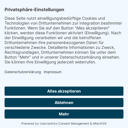
Förderung
© 1987 – 2025
Storchenhof Loburg e.V.
Alle Rechte vorbehalten.
Cookie-Einstellungen
Navigation überspringen
Impressum
Haftungsausschluss
Widerrufsrecht
Datenschutz
Facebook
Instagram
Whatsapp
YouTube
YouTubeShorts