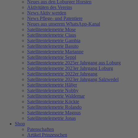
Neues aus den Loburger Horsten
Aktivitäten des Vereins
News Aktiv werden
News Pflege- und Patentiere
Neues aus unserem WhatsApp-Kanal
Satellitentelemetrie Mose
Satellitentelemetrie Claus
Satellitentelemetrie Gambia
Satellitentelemetrie Basuto
Satellitentelemetrie Marianne
Satellitentelemetrie Seppl
Satellitentelemetrie 2025er Jahrgang aus Loburg
Satellitentelemetrie 2023er Jahrgang Loburg
Satellitentelemetrie 2022er Jahrgang
Satellitentelemetrie 2023er Jahrgang Salzwedel
Satellitentelemetrie Håljer
Satellitentelemetrie Nobby
Satellitentelemetrie Waldemar
Satellitentelemetrie Köckte
Satellitentelemetrie Rolando
Satellitentelemetrie Magnus
Satellitentelemetrie Jonas
Shop
Patenschaften
Artikel Prinzesschen