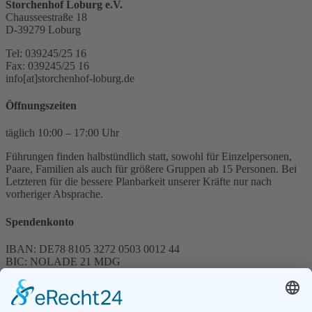
Storchenhof Loburg e.V.
Chausseestraße 18
D-39279 Loburg
Tel: 039245/25 16
Fax: 039245/25 16
info[at]storchenhof-loburg.de
Öffnungszeiten
täglich 10:00 – 17:00 Uhr
Führungen finden halbstündlich statt, sowohl für Einzelpersonen,
Paare, Familien als auch für größere Gruppen ab 15 Personen. Bei
Letzteren für die bessere Planbarkeit unserer Kräfte nur nach
vorheriger Absprache.
Spendenkonto
IBAN: DE78 8105 3272 0503 0012 44
BIC: NOLADE 21 MDG
Sparkasse MagdeBurg
Spenden können steuerlich abgesetzt werden