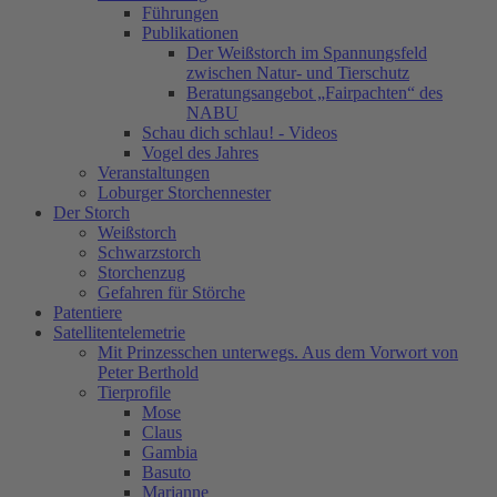
Führungen
Publikationen
Der Weißstorch im Spannungsfeld
zwischen Natur- und Tierschutz
Beratungsangebot „Fairpachten“ des
NABU
Schau dich schlau! - Videos
Vogel des Jahres
Veranstaltungen
Loburger Storchennester
Der Storch
Weißstorch
Schwarzstorch
Storchenzug
Gefahren für Störche
Patentiere
Satellitentelemetrie
Mit Prinzesschen unterwegs. Aus dem Vorwort von
Peter Berthold
Tierprofile
Mose
Claus
Gambia
Basuto
Marianne