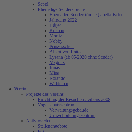
Seppl
Ehemalige Senderstörche
Ehemalige Senderstörche (tabellarisch)
Jahrgang 2022
Håljer
Kristian
Moritz
Nobby
Prinzesschen
Albert von Lotto
Lysann (ab 05/2020 ohne Sender)
Magnus
Jonas
Mina
Rolando
Waldemar
Verein
Projekte des Vereins
Errichtung der Besucherpavillons 2008
Vogelschutzzentrum
Verwaltungsgebäude
Umweltbildungszentrum
Aktiv werden
Stellenangebote
FÖJ