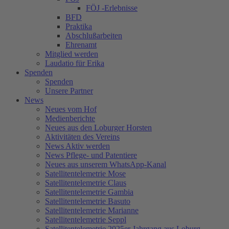
FÖJ -Erlebnisse
BFD
Praktika
Abschlußarbeiten
Ehrenamt
Mitglied werden
Laudatio für Erika
Spenden
Spenden
Unsere Partner
News
Neues vom Hof
Medienberichte
Neues aus den Loburger Horsten
Aktivitäten des Vereins
News Aktiv werden
News Pflege- und Patentiere
Neues aus unserem WhatsApp-Kanal
Satellitentelemetrie Mose
Satellitentelemetrie Claus
Satellitentelemetrie Gambia
Satellitentelemetrie Basuto
Satellitentelemetrie Marianne
Satellitentelemetrie Seppl
Satellitentelemetrie 2025er Jahrgang aus Loburg