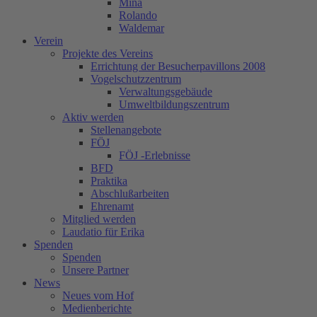
Mina
Rolando
Waldemar
Verein
Projekte des Vereins
Errichtung der Besucherpavillons 2008
Vogelschutzzentrum
Verwaltungsgebäude
Umweltbildungszentrum
Aktiv werden
Stellenangebote
FÖJ
FÖJ -Erlebnisse
BFD
Praktika
Abschlußarbeiten
Ehrenamt
Mitglied werden
Laudatio für Erika
Spenden
Spenden
Unsere Partner
News
Neues vom Hof
Medienberichte