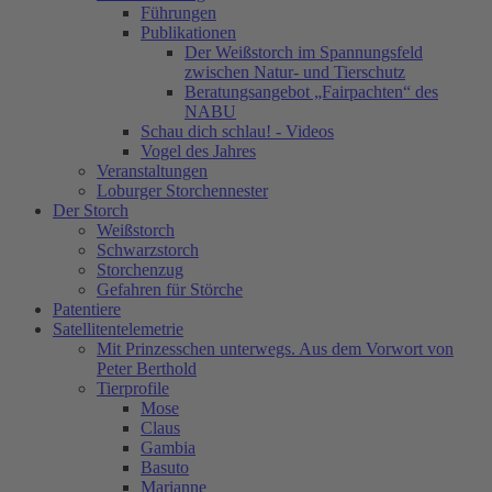
Führungen
Publikationen
Der Weißstorch im Spannungsfeld
zwischen Natur- und Tierschutz
Beratungsangebot „Fairpachten“ des
NABU
Schau dich schlau! - Videos
Vogel des Jahres
Veranstaltungen
Loburger Storchennester
Der Storch
Weißstorch
Schwarzstorch
Storchenzug
Gefahren für Störche
Patentiere
Satellitentelemetrie
Mit Prinzesschen unterwegs. Aus dem Vorwort von
Peter Berthold
Tierprofile
Mose
Claus
Gambia
Basuto
Marianne