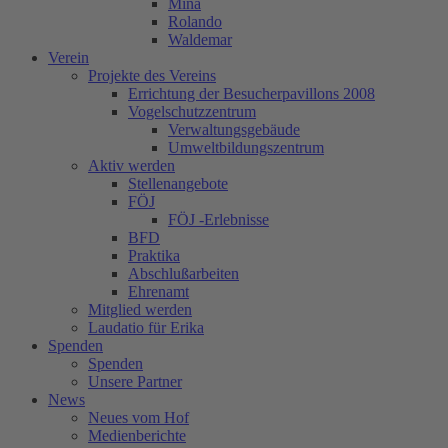
Mina
Rolando
Waldemar
Verein
Projekte des Vereins
Errichtung der Besucherpavillons 2008
Vogelschutzzentrum
Verwaltungsgebäude
Umweltbildungszentrum
Aktiv werden
Stellenangebote
FÖJ
FÖJ -Erlebnisse
BFD
Praktika
Abschlußarbeiten
Ehrenamt
Mitglied werden
Laudatio für Erika
Spenden
Spenden
Unsere Partner
News
Neues vom Hof
Medienberichte