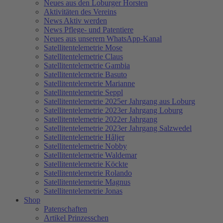
Neues aus den Loburger Horsten
Aktivitäten des Vereins
News Aktiv werden
News Pflege- und Patentiere
Neues aus unserem WhatsApp-Kanal
Satellitentelemetrie Mose
Satellitentelemetrie Claus
Satellitentelemetrie Gambia
Satellitentelemetrie Basuto
Satellitentelemetrie Marianne
Satellitentelemetrie Seppl
Satellitentelemetrie 2025er Jahrgang aus Loburg
Satellitentelemetrie 2023er Jahrgang Loburg
Satellitentelemetrie 2022er Jahrgang
Satellitentelemetrie 2023er Jahrgang Salzwedel
Satellitentelemetrie Håljer
Satellitentelemetrie Nobby
Satellitentelemetrie Waldemar
Satellitentelemetrie Köckte
Satellitentelemetrie Rolando
Satellitentelemetrie Magnus
Satellitentelemetrie Jonas
Shop
Patenschaften
Artikel Prinzesschen