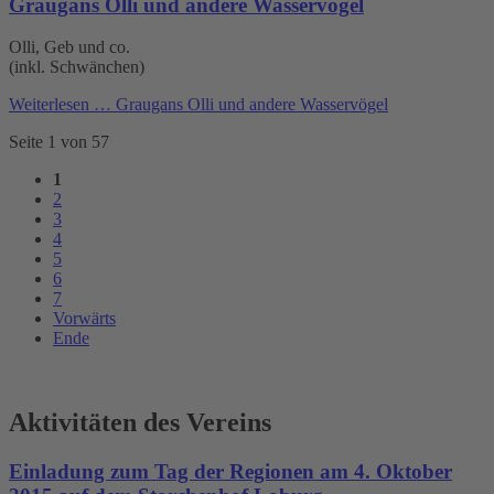
Graugans Olli und andere Wasservögel
Olli, Geb und co.
(inkl. Schwänchen)
Weiterlesen …
Graugans Olli und andere Wasservögel
Seite 1 von 57
1
2
3
4
5
6
7
Vorwärts
Ende
Aktivitäten des Vereins
Einladung zum Tag der Regionen am 4. Oktober