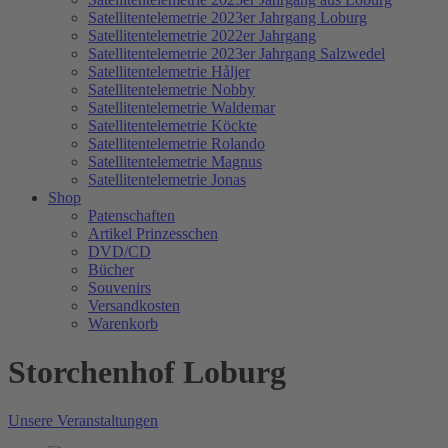
Satellitentelemetrie 2023er Jahrgang Loburg
Satellitentelemetrie 2022er Jahrgang
Satellitentelemetrie 2023er Jahrgang Salzwedel
Satellitentelemetrie Håljer
Satellitentelemetrie Nobby
Satellitentelemetrie Waldemar
Satellitentelemetrie Köckte
Satellitentelemetrie Rolando
Satellitentelemetrie Magnus
Satellitentelemetrie Jonas
Shop
Patenschaften
Artikel Prinzesschen
DVD/CD
Bücher
Souvenirs
Versandkosten
Warenkorb
Storchenhof Loburg
Unsere Veranstaltungen