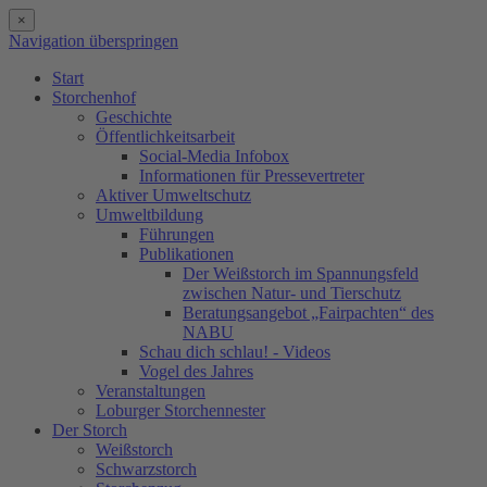
×
Navigation überspringen
Start
Storchenhof
Geschichte
Öffentlichkeitsarbeit
Social-Media Infobox
Informationen für Pressevertreter
Aktiver Umweltschutz
Umweltbildung
Führungen
Publikationen
Der Weißstorch im Spannungsfeld
zwischen Natur- und Tierschutz
Beratungsangebot „Fairpachten“ des
NABU
Schau dich schlau! - Videos
Vogel des Jahres
Veranstaltungen
Loburger Storchennester
Der Storch
Weißstorch
Schwarzstorch