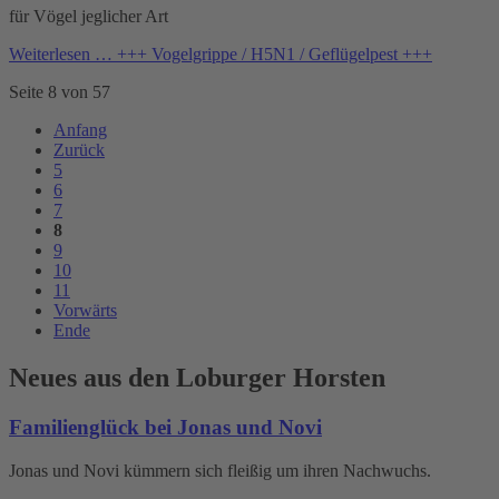
für Vögel jeglicher Art
Weiterlesen …
+++ Vogelgrippe / H5N1 / Geflügelpest +++
Seite 8 von 57
Anfang
Zurück
5
6
7
8
9
10
11
Vorwärts
Ende
Neues aus den Loburger Horsten
Familienglück bei Jonas und Novi
Jonas und Novi kümmern sich fleißig um ihren Nachwuchs.