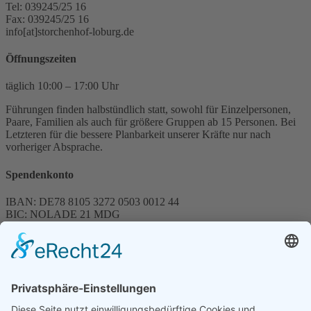
Tel: 039245/25 16
Fax: 039245/25 16
info[at]storchenhof-loburg.de
Öffnungszeiten
täglich 10:00 – 17:00 Uhr
Führungen finden halbstündlich statt, sowohl für Einzelpersonen,
Paare, Familien als auch für größere Gruppen ab 15 Personen. Bei
Letzteren für die bessere Planbarkeit unserer Kräfte nur nach
vorheriger Absprache.
Spendenkonto
IBAN: DE78 8105 3272 0503 0012 44
BIC: NOLADE 21 MDG
Sparkasse MagdeBurg
Spenden können steuerlich abgesetzt werden
Förderung