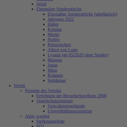
Seppl
Ehemalige Senderstörche
Ehemalige Senderstörche (tabellarisch)
Jahrgang 2022
Håljer
Kristian
Moritz
Nobby
Prinzesschen
Albert von Lotto
Lysann (ab 05/2020 ohne Sender)
Magnus
Jonas
Mina
Rolando
Waldemar
Verein
Projekte des Vereins
Errichtung der Besucherpavillons 2008
Vogelschutzzentrum
Verwaltungsgebäude
Umweltbildungszentrum
Aktiv werden
Stellenangebote
FÖJ