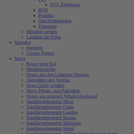
FÖJ -Erlebnisse
BFD
Praktika
Abschlußarbeiten
Ehrenamt
Mitglied werden
Laudatio für Erika
Spenden
Spenden
Unsere Partner
News
Neues vom Hof
Medienberichte
Neues aus den Loburger Horsten
Aktivitäten des Vereins
News Aktiv werden
News Pflege- und Patentiere
Neues aus unserem WhatsApp-Kanal
Satellitentelemetrie Mose
Satellitentelemetrie Claus
Satellitentelemetrie Gambia
Satellitentelemetrie Basuto
Satellitentelemetrie Marianne
Satellitentelemetrie Seppl
Satellitentelemetrie 2025er Jahrgang aus Loburg