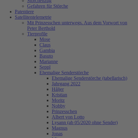
Storchenzug
Gefahren für Störche
Patentiere
Satellitentelemetrie
Mit Prinzesschen unterwegs. Aus dem Vorwort von
Peter Berthold
Tierprofile
Mose
Claus
Gambia
Basuto
Marianne
Seppl
Ehemalige Senderstörche
Ehemalige Senderstörche (tabellarisch)
Jahrgang 2022
Håljer
Kristian
Moritz
Nobby
Prinzesschen
Albert von Lotto
Lysann (ab 05/2020 ohne Sender)
Magnus
Jonas