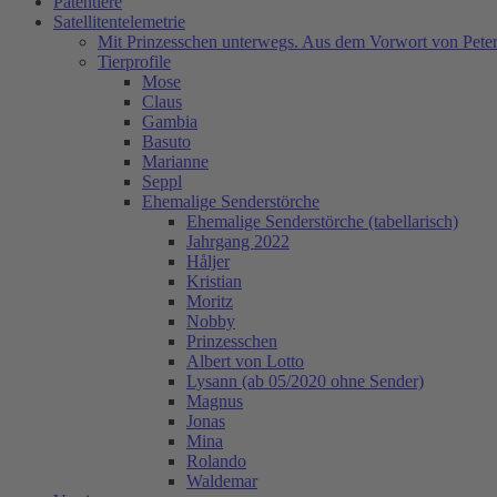
Patentiere
Satellitentelemetrie
Mit Prinzesschen unterwegs. Aus dem Vorwort von Peter
Tierprofile
Mose
Claus
Gambia
Basuto
Marianne
Seppl
Ehemalige Senderstörche
Ehemalige Senderstörche (tabellarisch)
Jahrgang 2022
Håljer
Kristian
Moritz
Nobby
Prinzesschen
Albert von Lotto
Lysann (ab 05/2020 ohne Sender)
Magnus
Jonas
Mina
Rolando
Waldemar