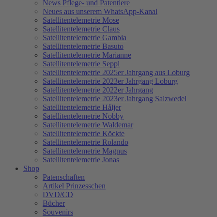
News Pflege- und Patentiere
Neues aus unserem WhatsApp-Kanal
Satellitentelemetrie Mose
Satellitentelemetrie Claus
Satellitentelemetrie Gambia
Satellitentelemetrie Basuto
Satellitentelemetrie Marianne
Satellitentelemetrie Seppl
Satellitentelemetrie 2025er Jahrgang aus Loburg
Satellitentelemetrie 2023er Jahrgang Loburg
Satellitentelemetrie 2022er Jahrgang
Satellitentelemetrie 2023er Jahrgang Salzwedel
Satellitentelemetrie Håljer
Satellitentelemetrie Nobby
Satellitentelemetrie Waldemar
Satellitentelemetrie Köckte
Satellitentelemetrie Rolando
Satellitentelemetrie Magnus
Satellitentelemetrie Jonas
Shop
Patenschaften
Artikel Prinzesschen
DVD/CD
Bücher
Souvenirs