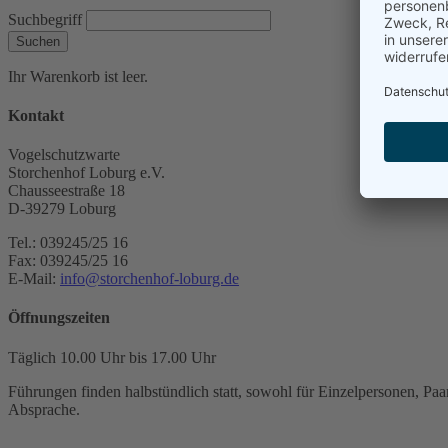
Suchbegriff
Suchen
Ihr Warenkorb ist leer.
Kontakt
Vogelschutzwarte
Storchenhof Loburg e.V.
Chausseestraße 18
D-39279 Loburg
Tel.: 039245/25 16
Fax: 039245/25 16
E-Mail:
info@storchenhof-loburg.de
Öffnungszeiten
Täglich 10.00 Uhr bis 17.00 Uhr
Führungen finden halbstündlich statt, sowohl für Einzelpersonen, Paar
Absprache.