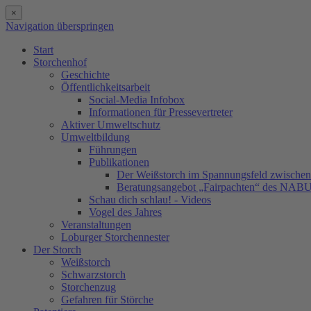
×
Navigation überspringen
Start
Storchenhof
Geschichte
Öffentlichkeitsarbeit
Social-Media Infobox
Informationen für Pressevertreter
Aktiver Umweltschutz
Umweltbildung
Führungen
Publikationen
Der Weißstorch im Spannungsfeld zwischen 
Beratungsangebot „Fairpachten“ des NAB
Schau dich schlau! - Videos
Vogel des Jahres
Veranstaltungen
Loburger Storchennester
Der Storch
Weißstorch
Schwarzstorch
Storchenzug
Gefahren für Störche