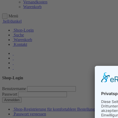
Versandkosten
Warenkorb
Menü
hell/dunkel
Shop-Login
Suche
Warenkorb
Kontakt
Shop-Login
Benutzername
Passwort
Anmelden
Shop-Registrierung für komfortablere Bestellungen
Passwort vergessen