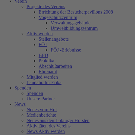
Verein
Projekte des Vereins
Errichtung der Besucherpavillons 2008
Vogelschutzzentrum
Verwaltungsgebäude
Umweltbildungszentrum
Aktiv werden
Stellenangebote
FÖJ
FÖJ -Erlebnisse
BFD
Praktika
Abschlußarbeiten
Ehrenamt
Mitglied werden
Laudatio für Erika
Spenden
Spenden
Unsere Partner
News
Neues vom Hof
Medienberichte
Neues aus den Loburger Horsten
Aktivitäten des Vereins
News Aktiv werden