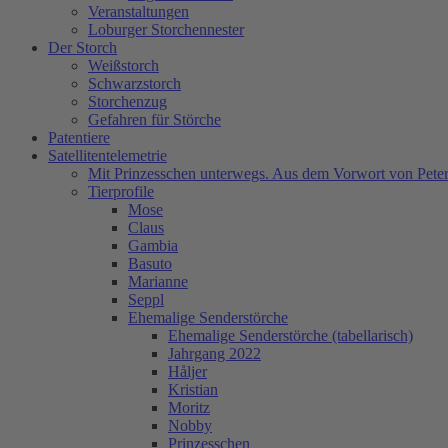
Veranstaltungen
Loburger Storchennester
Der Storch
Weißstorch
Schwarzstorch
Storchenzug
Gefahren für Störche
Patentiere
Satellitentelemetrie
Mit Prinzesschen unterwegs. Aus dem Vorwort von Peter
Tierprofile
Mose
Claus
Gambia
Basuto
Marianne
Seppl
Ehemalige Senderstörche
Ehemalige Senderstörche (tabellarisch)
Jahrgang 2022
Håljer
Kristian
Moritz
Nobby
Prinzesschen