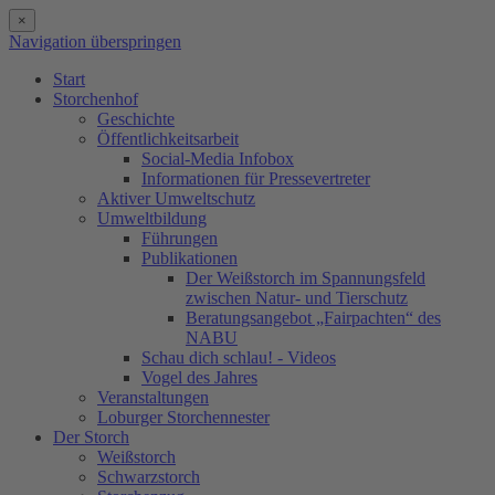
×
Navigation überspringen
Start
Storchenhof
Geschichte
Öffentlichkeitsarbeit
Social-Media Infobox
Informationen für Pressevertreter
Aktiver Umweltschutz
Umweltbildung
Führungen
Publikationen
Der Weißstorch im Spannungsfeld
zwischen Natur- und Tierschutz
Beratungsangebot „Fairpachten“ des
NABU
Schau dich schlau! - Videos
Vogel des Jahres
Veranstaltungen
Loburger Storchennester
Der Storch
Weißstorch
Schwarzstorch