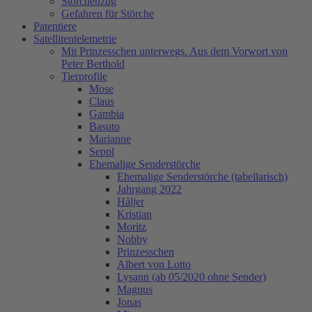
Storchenzug
Gefahren für Störche
Patentiere
Satellitentelemetrie
Mit Prinzesschen unterwegs. Aus dem Vorwort von
Peter Berthold
Tierprofile
Mose
Claus
Gambia
Basuto
Marianne
Seppl
Ehemalige Senderstörche
Ehemalige Senderstörche (tabellarisch)
Jahrgang 2022
Håljer
Kristian
Moritz
Nobby
Prinzesschen
Albert von Lotto
Lysann (ab 05/2020 ohne Sender)
Magnus
Jonas