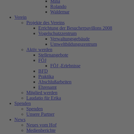
Mina
Rolando
Waldemar
Verein
Projekte des Vereins
Errichtung der Besucherpavillons 2008
Vogelschutzzentrum
Verwaltungsgebäude
Umweltbildungszentrum
Aktiv werden
Stellenangebote
FÖJ
FÖJ -Erlebnisse
BFD
Praktika
Abschlußarbeiten
Ehrenamt
Mitglied werden
Laudatio für Erika
Spenden
Spenden
Unsere Partner
News
Neues vom Hof
Medienberichte