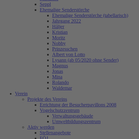
Seppl
Ehemalige Senderstörche
Ehemalige Senderstörche (tabellarisch)
Jahrgang 2022
Håljer
Kristian
Moritz
Nobby
Prinzesschen
Albert von Lotto
Lysann (ab 05/2020 ohne Sender)
Magnus
Jonas
Mina
Rolando
Waldemar
Verein
Projekte des Vereins
Errichtung der Besucherpavillons 2008
Vogelschutzzentrum
Verwaltungsgebäude
Umweltbildungszentrum
Aktiv werden
Stellenangebote
FÖJ