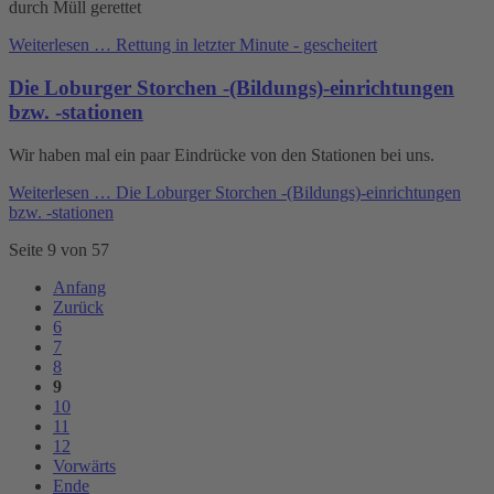
durch Müll gerettet
Weiterlesen …
Rettung in letzter Minute - gescheitert
Die Loburger Storchen -(Bildungs)-einrichtungen
bzw. -stationen
Wir haben mal ein paar Eindrücke von den Stationen bei uns.
Weiterlesen …
Die Loburger Storchen -(Bildungs)-einrichtungen
bzw. -stationen
Seite 9 von 57
Anfang
Zurück
6
7
8
9
10
11
12
Vorwärts
Ende