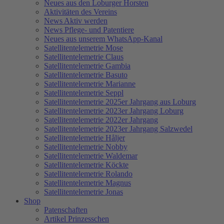
Neues aus den Loburger Horsten
Aktivitäten des Vereins
News Aktiv werden
News Pflege- und Patentiere
Neues aus unserem WhatsApp-Kanal
Satellitentelemetrie Mose
Satellitentelemetrie Claus
Satellitentelemetrie Gambia
Satellitentelemetrie Basuto
Satellitentelemetrie Marianne
Satellitentelemetrie Seppl
Satellitentelemetrie 2025er Jahrgang aus Loburg
Satellitentelemetrie 2023er Jahrgang Loburg
Satellitentelemetrie 2022er Jahrgang
Satellitentelemetrie 2023er Jahrgang Salzwedel
Satellitentelemetrie Håljer
Satellitentelemetrie Nobby
Satellitentelemetrie Waldemar
Satellitentelemetrie Köckte
Satellitentelemetrie Rolando
Satellitentelemetrie Magnus
Satellitentelemetrie Jonas
Shop
Patenschaften
Artikel Prinzesschen