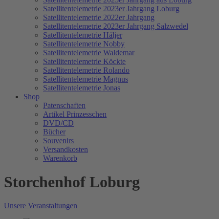
Satellitentelemetrie 2023er Jahrgang Loburg
Satellitentelemetrie 2022er Jahrgang
Satellitentelemetrie 2023er Jahrgang Salzwedel
Satellitentelemetrie Håljer
Satellitentelemetrie Nobby
Satellitentelemetrie Waldemar
Satellitentelemetrie Köckte
Satellitentelemetrie Rolando
Satellitentelemetrie Magnus
Satellitentelemetrie Jonas
Shop
Patenschaften
Artikel Prinzesschen
DVD/CD
Bücher
Souvenirs
Versandkosten
Warenkorb
Storchenhof Loburg
Unsere Veranstaltungen