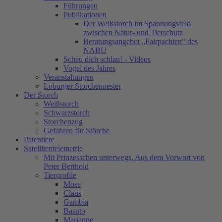
Führungen
Publikationen
Der Weißstorch im Spannungsfeld
zwischen Natur- und Tierschutz
Beratungsangebot „Fairpachten“ des
NABU
Schau dich schlau! - Videos
Vogel des Jahres
Veranstaltungen
Loburger Storchennester
Der Storch
Weißstorch
Schwarzstorch
Storchenzug
Gefahren für Störche
Patentiere
Satellitentelemetrie
Mit Prinzesschen unterwegs. Aus dem Vorwort von
Peter Berthold
Tierprofile
Mose
Claus
Gambia
Basuto
Marianne