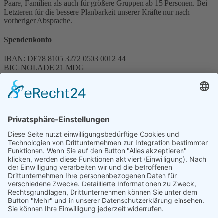
Paare, Familien als auch für größere Gruppen ab 15 Personen. Bei
Letzteren für die bessere Planbarkeit unserer Kräfte nur nach
vorheriger Absprache.
Spendenkonto
IBAN: DE78 8105 3272 0503 0012 44
BIC: NOLADE 21 MDG
Sparkasse MagdeBurg
Spenden können steuerlich abgesetzt werden
Förderung
© 1987 – 2025
Storchenhof Loburg e.V.
Alle Rechte vorbehalten.
Cookie-Einstellungen
Navigation überspringen