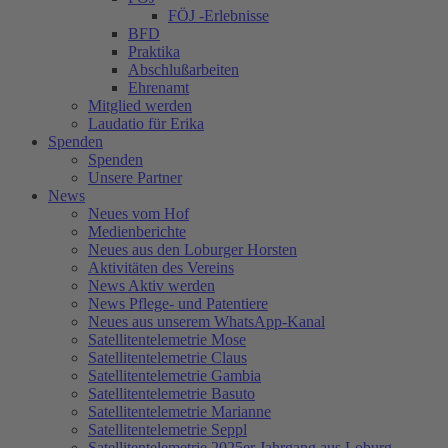
FÖJ -Erlebnisse
BFD
Praktika
Abschlußarbeiten
Ehrenamt
Mitglied werden
Laudatio für Erika
Spenden
Spenden
Unsere Partner
News
Neues vom Hof
Medienberichte
Neues aus den Loburger Horsten
Aktivitäten des Vereins
News Aktiv werden
News Pflege- und Patentiere
Neues aus unserem WhatsApp-Kanal
Satellitentelemetrie Mose
Satellitentelemetrie Claus
Satellitentelemetrie Gambia
Satellitentelemetrie Basuto
Satellitentelemetrie Marianne
Satellitentelemetrie Seppl
Satellitentelemetrie 2025er Jahrgang aus Loburg