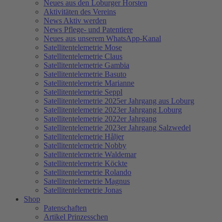
Neues aus den Loburger Horsten
Aktivitäten des Vereins
News Aktiv werden
News Pflege- und Patentiere
Neues aus unserem WhatsApp-Kanal
Satellitentelemetrie Mose
Satellitentelemetrie Claus
Satellitentelemetrie Gambia
Satellitentelemetrie Basuto
Satellitentelemetrie Marianne
Satellitentelemetrie Seppl
Satellitentelemetrie 2025er Jahrgang aus Loburg
Satellitentelemetrie 2023er Jahrgang Loburg
Satellitentelemetrie 2022er Jahrgang
Satellitentelemetrie 2023er Jahrgang Salzwedel
Satellitentelemetrie Håljer
Satellitentelemetrie Nobby
Satellitentelemetrie Waldemar
Satellitentelemetrie Köckte
Satellitentelemetrie Rolando
Satellitentelemetrie Magnus
Satellitentelemetrie Jonas
Shop
Patenschaften
Artikel Prinzesschen