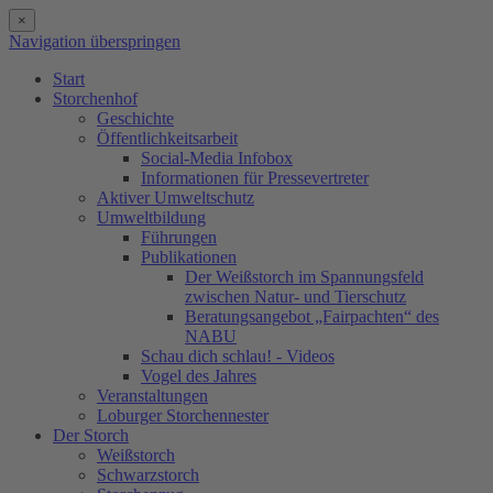
×
Navigation überspringen
Start
Storchenhof
Geschichte
Öffentlichkeitsarbeit
Social-Media Infobox
Informationen für Pressevertreter
Aktiver Umweltschutz
Umweltbildung
Führungen
Publikationen
Der Weißstorch im Spannungsfeld
zwischen Natur- und Tierschutz
Beratungsangebot „Fairpachten“ des
NABU
Schau dich schlau! - Videos
Vogel des Jahres
Veranstaltungen
Loburger Storchennester
Der Storch
Weißstorch
Schwarzstorch