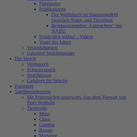
Führungen
Publikationen
Der Weißstorch im Spannungsfeld
zwischen Natur- und Tierschutz
Beratungsangebot „Fairpachten“ des
NABU
Schau dich schlau! - Videos
Vogel des Jahres
Veranstaltungen
Loburger Storchennester
Der Storch
Weißstorch
Schwarzstorch
Storchenzug
Gefahren für Störche
Patentiere
Satellitentelemetrie
Mit Prinzesschen unterwegs. Aus dem Vorwort von
Peter Berthold
Tierprofile
Mose
Claus
Gambia
Basuto
Marianne