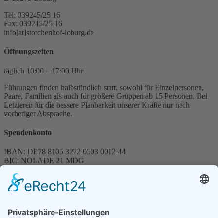
Tel: 039245/25 16
Fax: 039245/25 16
info[at]storchenhof-loburg.de
Öffnungszeiten
täglich 10:00 – 17:00 Uhr
Führungen finden halbstündlich statt, sowohl für Einzelpersonen,
Paare, Familien als auch für größere Gruppen ab 15 Personen. Bei
Letzteren für die bessere Planbarkeit unserer Kräfte nur nach
vorheriger Absprache.
Spendenkonto
IBAN: DE78 8105 3272 0503 0012 44
BIC: NOLADE 21 MDG
Sparkasse MagdeBurg
Spenden können steuerlich abgesetzt werden