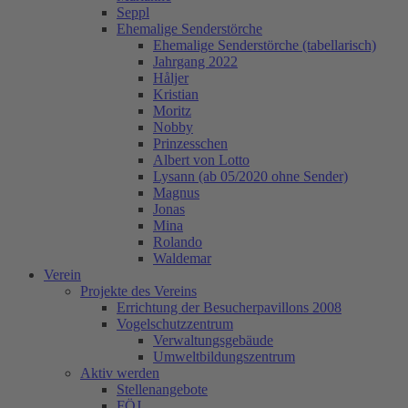
Seppl
Ehemalige Senderstörche
Ehemalige Senderstörche (tabellarisch)
Jahrgang 2022
Håljer
Kristian
Moritz
Nobby
Prinzesschen
Albert von Lotto
Lysann (ab 05/2020 ohne Sender)
Magnus
Jonas
Mina
Rolando
Waldemar
Verein
Projekte des Vereins
Errichtung der Besucherpavillons 2008
Vogelschutzzentrum
Verwaltungsgebäude
Umweltbildungszentrum
Aktiv werden
Stellenangebote
FÖJ