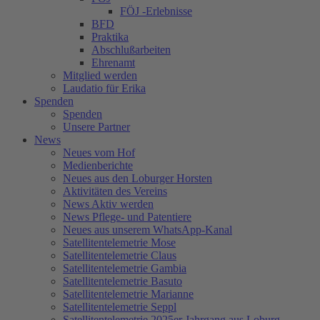
FÖJ -Erlebnisse
BFD
Praktika
Abschlußarbeiten
Ehrenamt
Mitglied werden
Laudatio für Erika
Spenden
Spenden
Unsere Partner
News
Neues vom Hof
Medienberichte
Neues aus den Loburger Horsten
Aktivitäten des Vereins
News Aktiv werden
News Pflege- und Patentiere
Neues aus unserem WhatsApp-Kanal
Satellitentelemetrie Mose
Satellitentelemetrie Claus
Satellitentelemetrie Gambia
Satellitentelemetrie Basuto
Satellitentelemetrie Marianne
Satellitentelemetrie Seppl
Satellitentelemetrie 2025er Jahrgang aus Loburg