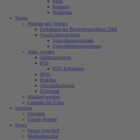
Mina
Rolando
Waldemar
Verein
Projekte des Vereins
Errichtung der Besucherpavillons 2008
Vogelschutzzentrum
Verwaltungsgebäude
Umweltbildungszentrum
Aktiv werden
Stellenangebote
FÖJ
FÖJ -Erlebnisse
BFD
Praktika
Abschlußarbeiten
Ehrenamt
Mitglied werden
Laudatio für Erika
Spenden
Spenden
Unsere Partner
News
Neues vom Hof
Medienberichte