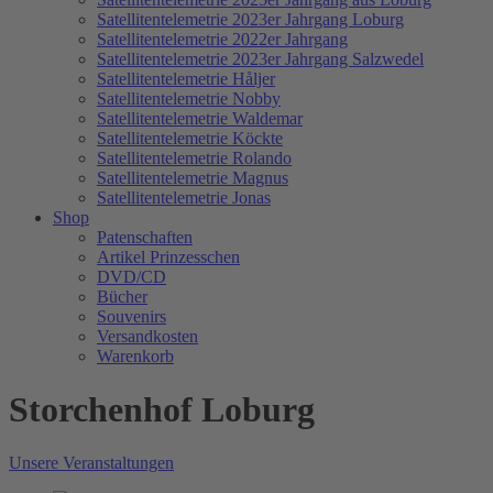
Satellitentelemetrie 2023er Jahrgang Loburg
Satellitentelemetrie 2022er Jahrgang
Satellitentelemetrie 2023er Jahrgang Salzwedel
Satellitentelemetrie Håljer
Satellitentelemetrie Nobby
Satellitentelemetrie Waldemar
Satellitentelemetrie Köckte
Satellitentelemetrie Rolando
Satellitentelemetrie Magnus
Satellitentelemetrie Jonas
Shop
Patenschaften
Artikel Prinzesschen
DVD/CD
Bücher
Souvenirs
Versandkosten
Warenkorb
Storchenhof Loburg
Unsere Veranstaltungen