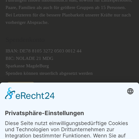
Paare, Familien als auch für größere Gruppen ab 15 Personen.
Bei Letzteren für die bessere Planbarkeit unserer Kräfte nur nach
vorheriger Absprache.
Spendenkonto
IBAN: DE78 8105 3272 0503 0012 44
BIC: NOLADE 21 MDG
Sparkasse MagdeBurg
Spenden können steuerlich abgesetzt werden
Förderung
© 1987 – 2025