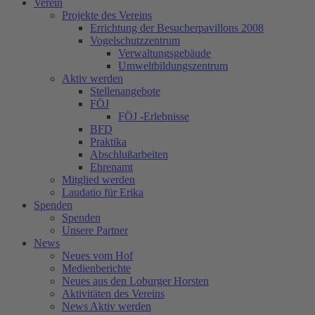
Verein
Projekte des Vereins
Errichtung der Besucherpavillons 2008
Vogelschutzzentrum
Verwaltungsgebäude
Umweltbildungszentrum
Aktiv werden
Stellenangebote
FÖJ
FÖJ -Erlebnisse
BFD
Praktika
Abschlußarbeiten
Ehrenamt
Mitglied werden
Laudatio für Erika
Spenden
Spenden
Unsere Partner
News
Neues vom Hof
Medienberichte
Neues aus den Loburger Horsten
Aktivitäten des Vereins
News Aktiv werden