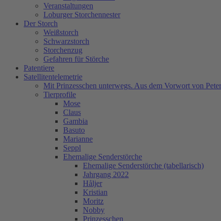
Veranstaltungen
Loburger Storchennester
Der Storch
Weißstorch
Schwarzstorch
Storchenzug
Gefahren für Störche
Patentiere
Satellitentelemetrie
Mit Prinzesschen unterwegs. Aus dem Vorwort von Peter
Tierprofile
Mose
Claus
Gambia
Basuto
Marianne
Seppl
Ehemalige Senderstörche
Ehemalige Senderstörche (tabellarisch)
Jahrgang 2022
Håljer
Kristian
Moritz
Nobby
Prinzesschen