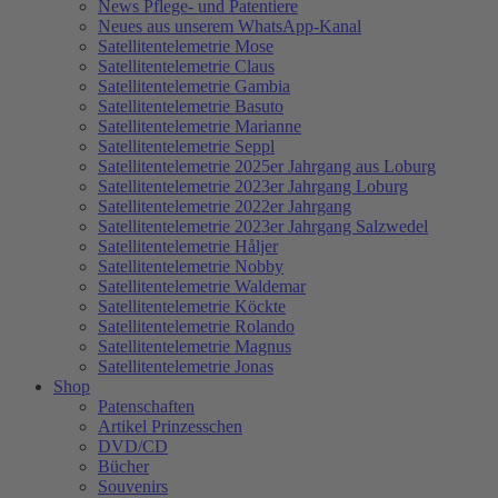
News Pflege- und Patentiere
Neues aus unserem WhatsApp-Kanal
Satellitentelemetrie Mose
Satellitentelemetrie Claus
Satellitentelemetrie Gambia
Satellitentelemetrie Basuto
Satellitentelemetrie Marianne
Satellitentelemetrie Seppl
Satellitentelemetrie 2025er Jahrgang aus Loburg
Satellitentelemetrie 2023er Jahrgang Loburg
Satellitentelemetrie 2022er Jahrgang
Satellitentelemetrie 2023er Jahrgang Salzwedel
Satellitentelemetrie Håljer
Satellitentelemetrie Nobby
Satellitentelemetrie Waldemar
Satellitentelemetrie Köckte
Satellitentelemetrie Rolando
Satellitentelemetrie Magnus
Satellitentelemetrie Jonas
Shop
Patenschaften
Artikel Prinzesschen
DVD/CD
Bücher
Souvenirs