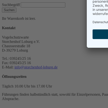
Suchbegriff
Suchen
Ihr Warenkorb ist leer.
Kontakt
Vogelschutzwarte
Storchenhof Loburg e.V.
Chausseestraße 18
D-39279 Loburg
Tel.: 039245/25 16
Fax: 039245/25 16
E-Mail:
info@storchenhof-loburg.de
Öffnungszeiten
Täglich 10.00 Uhr bis 17.00 Uhr
Führungen finden halbstündlich statt, sowohl für Einzelpersonen, Paar
Absprache.