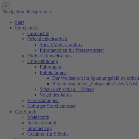
×
Navigation überspringen
Start
Storchenhof
Geschichte
Öffentlichkeitsarbeit
Social-Media Infobox
Informationen für Pressevertreter
Aktiver Umweltschutz
Umweltbildung
Führungen
Publikationen
Der Weißstorch im Spannungsfeld zwischen 
Beratungsangebot „Fairpachten“ des NAB
Schau dich schlau! - Videos
Vogel des Jahres
Veranstaltungen
Loburger Storchennester
Der Storch
Weißstorch
Schwarzstorch
Storchenzug
Gefahren für Störche