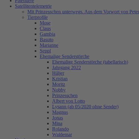
Patentiere
Satellitentelemetrie
Mit Prinzesschen unterwegs. Aus dem Vorwort von Peter
Tierprofile
Mose
Claus
Gambia
Basuto
Marianne
Seppl
Ehemalige Senderstörche
Ehemalige Senderstörche (tabellarisch)
Jahrgang 2022
Håljer
Kristian
Moritz
Nobby
Prinzesschen
Albert von Lotto
Lysann (ab 05/2020 ohne Sender)
Magnus
Jonas
Mina
Rolando
Waldemar