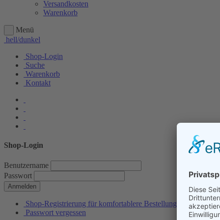
Versandkosten
Warenkorb
Menü
hell/dunkel
Shop-Login
Suche
Warenkorb
Kontakt
Shop-Login
Benutzername
Passwort
Anmelden
Shop-Registrierung für komfortablere Bestellungen
Passwort vergessen