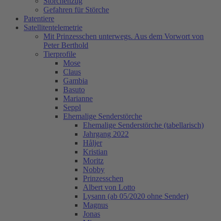
Storchenzug
Gefahren für Störche
Patentiere
Satellitentelemetrie
Mit Prinzesschen unterwegs. Aus dem Vorwort von
Peter Berthold
Tierprofile
Mose
Claus
Gambia
Basuto
Marianne
Seppl
Ehemalige Senderstörche
Ehemalige Senderstörche (tabellarisch)
Jahrgang 2022
Håljer
Kristian
Moritz
Nobby
Prinzesschen
Albert von Lotto
Lysann (ab 05/2020 ohne Sender)
Magnus
Jonas