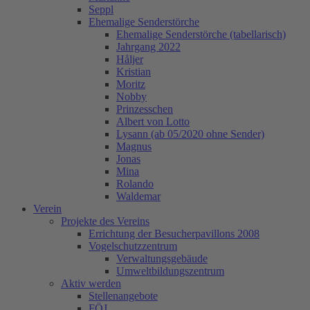
Seppl
Ehemalige Senderstörche
Ehemalige Senderstörche (tabellarisch)
Jahrgang 2022
Håljer
Kristian
Moritz
Nobby
Prinzesschen
Albert von Lotto
Lysann (ab 05/2020 ohne Sender)
Magnus
Jonas
Mina
Rolando
Waldemar
Verein
Projekte des Vereins
Errichtung der Besucherpavillons 2008
Vogelschutzzentrum
Verwaltungsgebäude
Umweltbildungszentrum
Aktiv werden
Stellenangebote
FÖJ