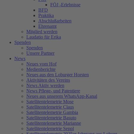
FÖJ -Erlebnisse
BFD
Praktika
Abschlußarbeiten
Ehrenamt
Mitglied werden
Laudatio für Erika
Spenden
Spenden
Unsere Partner
News
Neues vom Hof
Medienberichte
Neues aus den Loburger Horsten
Aktivitäten des Vereins
News Aktiv werden
News Pflege- und Patentiere
Neues aus unserem WhatsApp-Kanal
Satellitentelemetrie Mose
Satellitentelemetrie Claus
Satellitentelemetrie Gambia
Satellitentelemetrie Basuto
Satellitentelemetrie Marianne
Satellitentelemetrie Seppl
Satellitentelemetrie 2025er Jahrgang aus Loburg