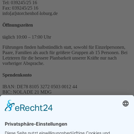
Tel: 039245/25 16
Fax: 039245/25 16
info[at]storchenhof-loburg.de
Öffnungszeiten
täglich 10:00 – 17:00 Uhr
Führungen finden halbstündlich statt, sowohl für Einzelpersonen,
Paare, Familien als auch für größere Gruppen ab 15 Personen. Bei
Letzteren für die bessere Planbarkeit unserer Kräfte nur nach
vorheriger Absprache.
Spendenkonto
IBAN: DE78 8105 3272 0503 0012 44
BIC: NOLADE 21 MDG
Sparkasse MagdeBurg
Spenden können steuerlich abgesetzt werden
Förderung