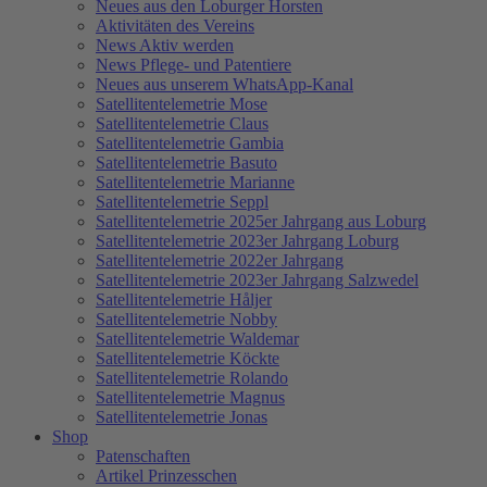
Neues aus den Loburger Horsten
Aktivitäten des Vereins
News Aktiv werden
News Pflege- und Patentiere
Neues aus unserem WhatsApp-Kanal
Satellitentelemetrie Mose
Satellitentelemetrie Claus
Satellitentelemetrie Gambia
Satellitentelemetrie Basuto
Satellitentelemetrie Marianne
Satellitentelemetrie Seppl
Satellitentelemetrie 2025er Jahrgang aus Loburg
Satellitentelemetrie 2023er Jahrgang Loburg
Satellitentelemetrie 2022er Jahrgang
Satellitentelemetrie 2023er Jahrgang Salzwedel
Satellitentelemetrie Håljer
Satellitentelemetrie Nobby
Satellitentelemetrie Waldemar
Satellitentelemetrie Köckte
Satellitentelemetrie Rolando
Satellitentelemetrie Magnus
Satellitentelemetrie Jonas
Shop
Patenschaften
Artikel Prinzesschen