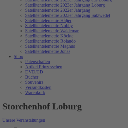
Satellitentelemetrie 2023er Jahrgang Loburg
Satellitentelemetrie 2022er Jahrgang
Satellitentelemetrie 2023er Jahrgang Salzwedel
Satellitentelemetrie Håljer
Satellitentelemetrie Nobby
Satellitentelemetrie Waldemar
Satellitentelemetrie Köckte
Satellitentelemetrie Rolando
Satellitentelemetrie Magnus
Satellitentelemetrie Jonas
Shop
Patenschaften
Artikel Prinzesschen
DVD/CD
Bücher
Souvenirs
Versandkosten
Warenkorb
Storchenhof Loburg
Unsere Veranstaltungen