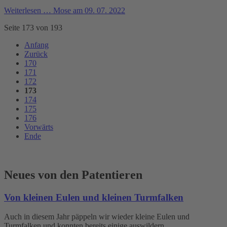
Weiterlesen …
Mose am 09. 07. 2022
Seite 173 von 193
Anfang
Zurück
170
171
172
173
174
175
176
Vorwärts
Ende
Neues von den Patentieren
Von kleinen Eulen und kleinen Turmfalken
Auch in diesem Jahr päppeln wir wieder kleine Eulen und
Turmfalken und konnten bereits einige auswildern.