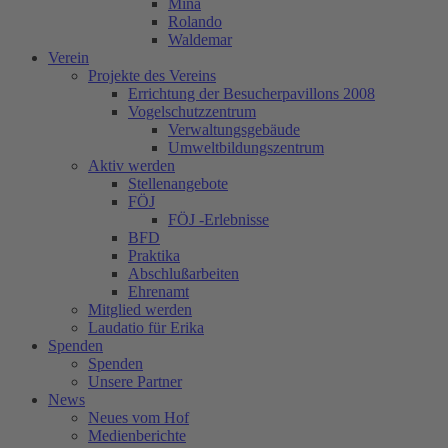
Mina
Rolando
Waldemar
Verein
Projekte des Vereins
Errichtung der Besucherpavillons 2008
Vogelschutzzentrum
Verwaltungsgebäude
Umweltbildungszentrum
Aktiv werden
Stellenangebote
FÖJ
FÖJ -Erlebnisse
BFD
Praktika
Abschlußarbeiten
Ehrenamt
Mitglied werden
Laudatio für Erika
Spenden
Spenden
Unsere Partner
News
Neues vom Hof
Medienberichte