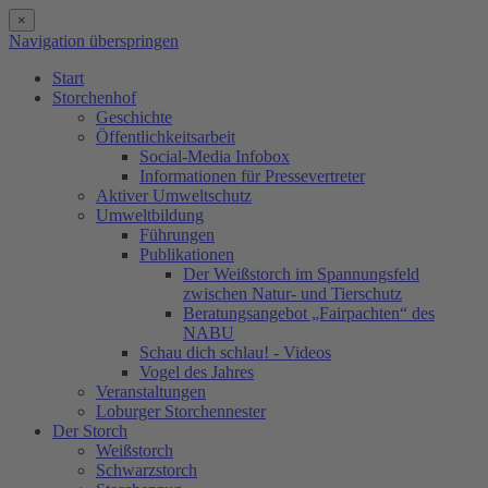
×
Navigation überspringen
Start
Storchenhof
Geschichte
Öffentlichkeitsarbeit
Social-Media Infobox
Informationen für Pressevertreter
Aktiver Umweltschutz
Umweltbildung
Führungen
Publikationen
Der Weißstorch im Spannungsfeld
zwischen Natur- und Tierschutz
Beratungsangebot „Fairpachten“ des
NABU
Schau dich schlau! - Videos
Vogel des Jahres
Veranstaltungen
Loburger Storchennester
Der Storch
Weißstorch
Schwarzstorch