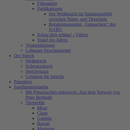
Führungen
Publikationen
Der Weißstorch im Spannungsfeld
zwischen Natur- und Tierschutz
Beratungsangebot „Fairpachten“ des
NABU
Schau dich schlau! - Videos
Vogel des Jahres
Veranstaltungen
Loburger Storchennester
Der Storch
Weißstorch
Schwarzstorch
Storchenzug
Gefahren für Störche
Patentiere
Satellitentelemetrie
Mit Prinzesschen unterwegs. Aus dem Vorwort von
Peter Berthold
Tierprofile
Mose
Claus
Gambia
Basuto
Marianne