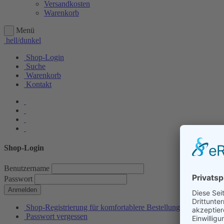
Versandkosten
Warenkorb
Menü
hell/dunkel
Shop-Login
Suche
Warenkorb
Kontakt
Shop-Login
Benutzername
Passwort
Anmelden
Shop-Registrierung für komfortablere Bestellungen
Passwort vergessen