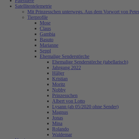
Patentiere
Satellitentelemetrie
Mit Prinzesschen unterwegs. Aus dem Vorwort von Peter
Tierprofile
Mose
Claus
Gambia
Basuto
Marianne
Seppl
Ehemalige Senderstörche
Ehemalige Senderstörche (tabellarisch)
Jahrgang 2022
Håljer
Kristian
Moritz
Nobby
Prinzesschen
Albert von Lotto
Lysann (ab 05/2020 ohne Sender)
Magnus
Jonas
Mina
Rolando
Waldemar