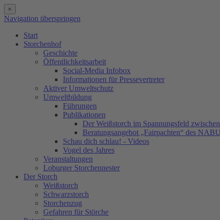
×
Navigation überspringen
Start
Storchenhof
Geschichte
Öffentlichkeitsarbeit
Social-Media Infobox
Informationen für Pressevertreter
Aktiver Umweltschutz
Umweltbildung
Führungen
Publikationen
Der Weißstorch im Spannungsfeld zwischen 
Beratungsangebot „Fairpachten“ des NAB
Schau dich schlau! - Videos
Vogel des Jahres
Veranstaltungen
Loburger Storchennester
Der Storch
Weißstorch
Schwarzstorch
Storchenzug
Gefahren für Störche