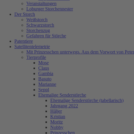
Veranstaltungen
Loburger Storchennester
Der Storch
Weißstorch
Schwarzstorch
Storchenzug
Gefahren für Störche
Patentiere
Satellitentelemetrie
Mit Prinzesschen unterwegs. Aus dem Vorwort von Peter
Tierprofile
Mose
Claus
Gambia
Basuto
Marianne
Seppl
Ehemalige Senderstörche
Ehemalige Senderstörche (tabellarisch)
Jahrgang 2022
Håljer
Kristian
Moritz
Nobby
Prinzesschen