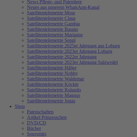
News Pflege- und Patentiere
Neues aus unserem WhatsApp-Kanal
Satellitentelemetrie Mose
Satellitentelemetrie Claus
Satellitentelemetrie Gambia
Satellitentelemetrie Basuto
Satellitentelemetrie Marianne
Satellitentelemetrie Seppl
Satellitentelemetrie 2025er Jahrgang aus Loburg
Satellitentelemetrie 2023er Jahrgang Loburg
Satellitentelemetrie 2022er Jahrgang
Satellitentelemetrie 2023er Jahrgang Salzwedel
Satellitentelemetrie Håljer
Satellitentelemetrie Nobby
Satellitentelemetrie Waldemar
Satellitentelemetrie Köckte
Satellitentelemetrie Rolando
Satellitentelemetrie Magnus
Satellitentelemetrie Jonas
Shop
Patenschaften
Artikel Prinzesschen
DVD/CD
Bücher
Souvenirs