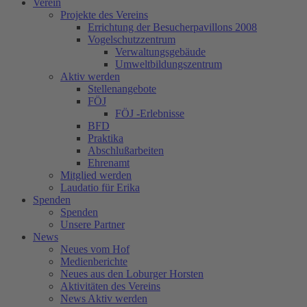
Verein
Projekte des Vereins
Errichtung der Besucherpavillons 2008
Vogelschutzzentrum
Verwaltungsgebäude
Umweltbildungszentrum
Aktiv werden
Stellenangebote
FÖJ
FÖJ -Erlebnisse
BFD
Praktika
Abschlußarbeiten
Ehrenamt
Mitglied werden
Laudatio für Erika
Spenden
Spenden
Unsere Partner
News
Neues vom Hof
Medienberichte
Neues aus den Loburger Horsten
Aktivitäten des Vereins
News Aktiv werden