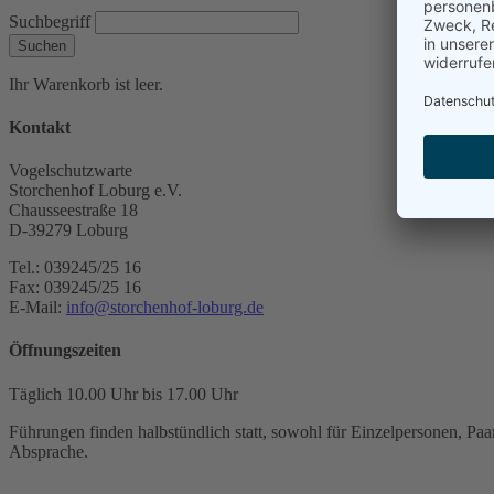
Suchbegriff
Suchen
Ihr Warenkorb ist leer.
Kontakt
Vogelschutzwarte
Storchenhof Loburg e.V.
Chausseestraße 18
D-39279 Loburg
Tel.: 039245/25 16
Fax: 039245/25 16
E-Mail:
info@storchenhof-loburg.de
Öffnungszeiten
Täglich 10.00 Uhr bis 17.00 Uhr
Führungen finden halbstündlich statt, sowohl für Einzelpersonen, Paar
Absprache.