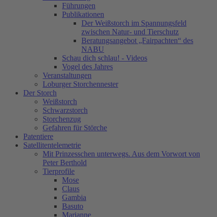
Führungen
Publikationen
Der Weißstorch im Spannungsfeld
zwischen Natur- und Tierschutz
Beratungsangebot „Fairpachten“ des
NABU
Schau dich schlau! - Videos
Vogel des Jahres
Veranstaltungen
Loburger Storchennester
Der Storch
Weißstorch
Schwarzstorch
Storchenzug
Gefahren für Störche
Patentiere
Satellitentelemetrie
Mit Prinzesschen unterwegs. Aus dem Vorwort von
Peter Berthold
Tierprofile
Mose
Claus
Gambia
Basuto
Marianne