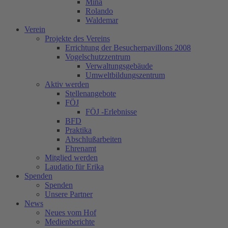
Mina
Rolando
Waldemar
Verein
Projekte des Vereins
Errichtung der Besucherpavillons 2008
Vogelschutzzentrum
Verwaltungsgebäude
Umweltbildungszentrum
Aktiv werden
Stellenangebote
FÖJ
FÖJ -Erlebnisse
BFD
Praktika
Abschlußarbeiten
Ehrenamt
Mitglied werden
Laudatio für Erika
Spenden
Spenden
Unsere Partner
News
Neues vom Hof
Medienberichte