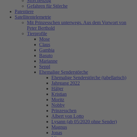
Storchenzug
Gefahren für Störche
Patentiere
Satellitentelemetrie
Mit Prinzesschen unterwegs. Aus dem Vorwort von
Peter Berthold
Tierprofile
Mose
Claus
Gambia
Basuto
Marianne
Seppl
Ehemalige Senderstörche
Ehemalige Senderstörche (tabellarisch)
Jahrgang 2022
Håljer
Kristian
Moritz
Nobby
Prinzesschen
Albert von Lotto
Lysann (ab 05/2020 ohne Sender)
Magnus
Jonas