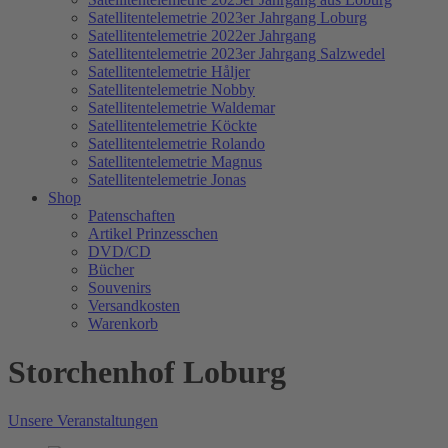
Satellitentelemetrie 2023er Jahrgang Loburg
Satellitentelemetrie 2022er Jahrgang
Satellitentelemetrie 2023er Jahrgang Salzwedel
Satellitentelemetrie Håljer
Satellitentelemetrie Nobby
Satellitentelemetrie Waldemar
Satellitentelemetrie Köckte
Satellitentelemetrie Rolando
Satellitentelemetrie Magnus
Satellitentelemetrie Jonas
Shop
Patenschaften
Artikel Prinzesschen
DVD/CD
Bücher
Souvenirs
Versandkosten
Warenkorb
Storchenhof Loburg
Unsere Veranstaltungen