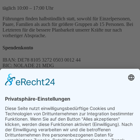
täglich 10:00 – 17:00 Uhr
Führungen finden halbstündlich statt, sowohl für Einzelpersonen,
Paare, Familien als auch für größere Gruppen ab 15 Personen. Bei
Letzteren für die bessere Planbarkeit unserer Kräfte nur nach
vorheriger Absprache.
Spendenkonto
IBAN: DE78 8105 3272 0503 0012 44
BIC: NOLADE 21 MDG
Sparkasse MagdeBurg
Spenden können steuerlich abgesetzt werden
Förderung
© 1987 – 2025
Storchenhof Loburg e.V.
Alle Rechte vorbehalten.