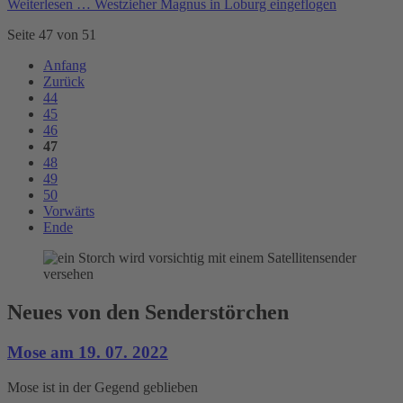
Weiterlesen …
Westzieher Magnus in Loburg eingeflogen
Seite 47 von 51
Anfang
Zurück
44
45
46
47
48
49
50
Vorwärts
Ende
Neues von den Senderstörchen
Mose am 19. 07. 2022
Mose ist in der Gegend geblieben