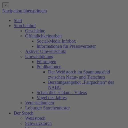
×
Navigation überspringen
Start
Storchenhof
Geschichte
Öffentlichkeitsarbeit
Social-Media Infobox
Informationen für Pressevertreter
Aktiver Umweltschutz
Umweltbildung
Führungen
Publikationen
Der Weißstorch im Spannungsfeld
zwischen Natur- und Tierschutz
Beratungsangebot „Fairpachten“ des
NABU
Schau dich schlau! - Videos
Vogel des Jahres
Veranstaltungen
Loburger Storchennester
Der Storch
Weißstorch
Schwarzstorch