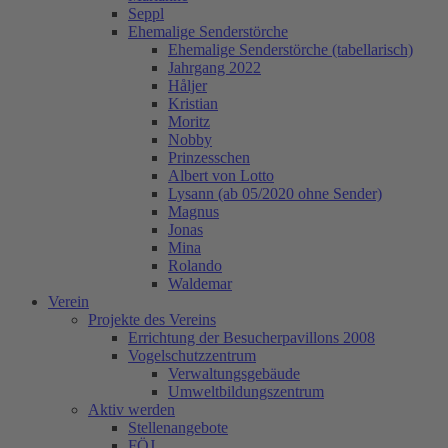
Seppl
Ehemalige Senderstörche
Ehemalige Senderstörche (tabellarisch)
Jahrgang 2022
Håljer
Kristian
Moritz
Nobby
Prinzesschen
Albert von Lotto
Lysann (ab 05/2020 ohne Sender)
Magnus
Jonas
Mina
Rolando
Waldemar
Verein
Projekte des Vereins
Errichtung der Besucherpavillons 2008
Vogelschutzzentrum
Verwaltungsgebäude
Umweltbildungszentrum
Aktiv werden
Stellenangebote
FÖJ