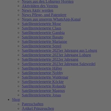
Neues aus den Loburger Horsten
Aktivitäten des Vereins
News Aktiv werden
News Pflege- und Patentiere
Neues aus unserem WhatsApp-Kanal
Satellitentelemetrie Mose
Satellitentelemetrie Claus
Satellitentelemetrie Gambia
Satellitentelemetrie Basuto
Satellitentelemetrie Marianne
Satellitentelemetrie Seppl
Satellitentelemetrie 2025er Jahrgang aus Loburg
Satellitentelemetrie 2023er Jahrgang Loburg
Satellitentelemetrie 2022er Jahrgang
Satellitentelemetrie 2023er Jahrgang Salzwedel
Satellitentelemetrie Håljer
Satellitentelemetrie Nobby
Satellitentelemetrie Waldemar
Satellitentelemetrie Köckte
Satellitentelemetrie Rolando
Satellitentelemetrie Magnus
Satellitentelemetrie Jonas
Shop
Patenschaften
Artikel Prinzesschen