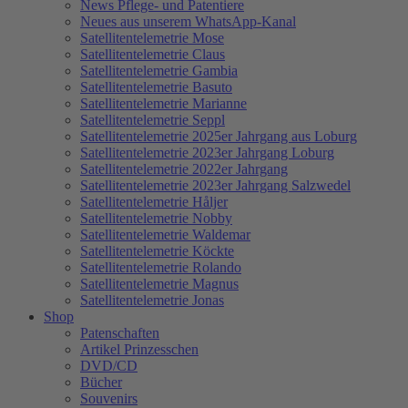
News Pflege- und Patentiere
Neues aus unserem WhatsApp-Kanal
Satellitentelemetrie Mose
Satellitentelemetrie Claus
Satellitentelemetrie Gambia
Satellitentelemetrie Basuto
Satellitentelemetrie Marianne
Satellitentelemetrie Seppl
Satellitentelemetrie 2025er Jahrgang aus Loburg
Satellitentelemetrie 2023er Jahrgang Loburg
Satellitentelemetrie 2022er Jahrgang
Satellitentelemetrie 2023er Jahrgang Salzwedel
Satellitentelemetrie Håljer
Satellitentelemetrie Nobby
Satellitentelemetrie Waldemar
Satellitentelemetrie Köckte
Satellitentelemetrie Rolando
Satellitentelemetrie Magnus
Satellitentelemetrie Jonas
Shop
Patenschaften
Artikel Prinzesschen
DVD/CD
Bücher
Souvenirs