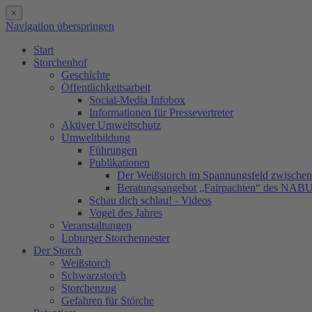
×
Navigation überspringen
Start
Storchenhof
Geschichte
Öffentlichkeitsarbeit
Social-Media Infobox
Informationen für Pressevertreter
Aktiver Umweltschutz
Umweltbildung
Führungen
Publikationen
Der Weißstorch im Spannungsfeld zwischen 
Beratungsangebot „Fairpachten“ des NAB
Schau dich schlau! - Videos
Vogel des Jahres
Veranstaltungen
Loburger Storchennester
Der Storch
Weißstorch
Schwarzstorch
Storchenzug
Gefahren für Störche