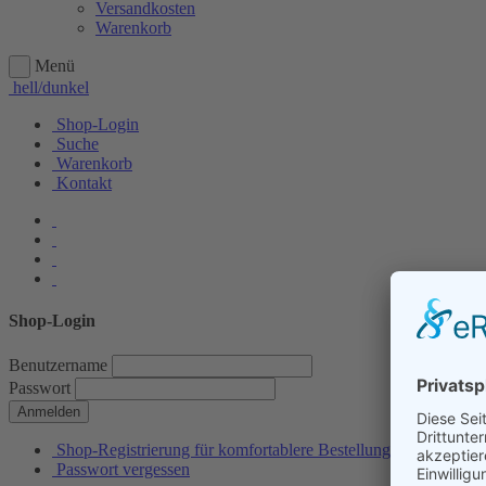
Versandkosten
Warenkorb
Menü
hell/dunkel
Shop-Login
Suche
Warenkorb
Kontakt
Shop-Login
Benutzername
Passwort
Anmelden
Shop-Registrierung für komfortablere Bestellungen
Passwort vergessen