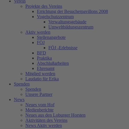
Verein
Projekte des Vereins
Errichtung der Besucherpavillons 2008
Vogelschutzzentrum
Verwaltungsgebäude
Umweltbildungszentrum
Aktiv werden
Stellenangebote
FÖJ
FÖJ -Erlebnisse
BFD
Praktika
Abschlußarbeiten
Ehrenamt
Mitglied werden
Laudatio für Erika
Spenden
Spenden
Unsere Partner
News
Neues vom Hof
Medienberichte
Neues aus den Loburger Horsten
Aktivitäten des Vereins
News Aktiv werden