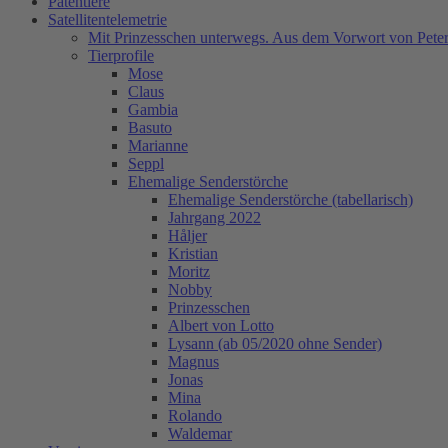
Patentiere
Satellitentelemetrie
Mit Prinzesschen unterwegs. Aus dem Vorwort von Peter
Tierprofile
Mose
Claus
Gambia
Basuto
Marianne
Seppl
Ehemalige Senderstörche
Ehemalige Senderstörche (tabellarisch)
Jahrgang 2022
Håljer
Kristian
Moritz
Nobby
Prinzesschen
Albert von Lotto
Lysann (ab 05/2020 ohne Sender)
Magnus
Jonas
Mina
Rolando
Waldemar