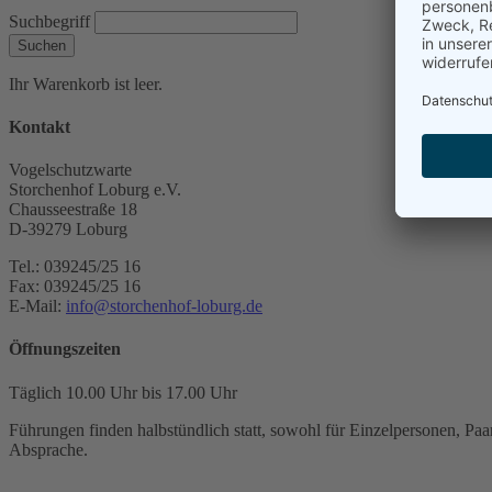
Suchbegriff
Suchen
Ihr Warenkorb ist leer.
Kontakt
Vogelschutzwarte
Storchenhof Loburg e.V.
Chausseestraße 18
D-39279 Loburg
Tel.: 039245/25 16
Fax: 039245/25 16
E-Mail:
info@storchenhof-loburg.de
Öffnungszeiten
Täglich 10.00 Uhr bis 17.00 Uhr
Führungen finden halbstündlich statt, sowohl für Einzelpersonen, Paar
Absprache.