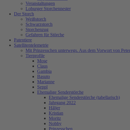
Veranstaltungen
Loburger Storchennester
Der Storch
Weißstorch
Schwarzstorch
Storchenzug
Gefahren für Störche
Patentiere
Satellitentelemetrie
Mit Prinzesschen unterwegs. Aus dem Vorwort von Peter
Tierprofile
Mose
Claus
Gambia
Basuto
Marianne
Seppl
Ehemalige Senderstörche
Ehemalige Senderstörche (tabellarisch)
Jahrgang 2022
Håljer
Kristian
Moritz
Nobby
Prinzesschen