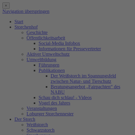
×
Navigation überspringen
Start
Storchenhof
Geschichte
Öffentlichkeitsarbeit
Social-Media Infobox
Informationen für Pressevertreter
Aktiver Umweltschutz
Umweltbildung
Führungen
Publikationen
Der Weißstorch im Spannungsfeld
zwischen Natur- und Tierschutz
Beratungsangebot „Fairpachten“ des
NABU
Schau dich schlau! - Videos
Vogel des Jahres
Veranstaltungen
Loburger Storchennester
Der Storch
Weißstorch
Schwarzstorch