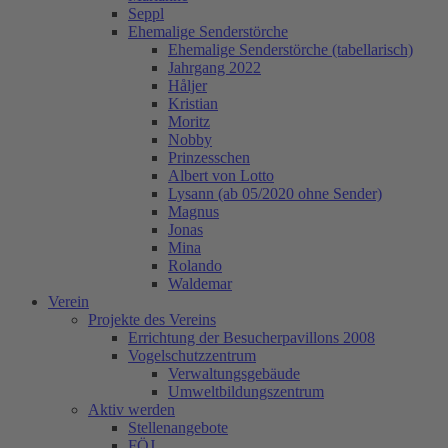
Seppl
Ehemalige Senderstörche
Ehemalige Senderstörche (tabellarisch)
Jahrgang 2022
Håljer
Kristian
Moritz
Nobby
Prinzesschen
Albert von Lotto
Lysann (ab 05/2020 ohne Sender)
Magnus
Jonas
Mina
Rolando
Waldemar
Verein
Projekte des Vereins
Errichtung der Besucherpavillons 2008
Vogelschutzzentrum
Verwaltungsgebäude
Umweltbildungszentrum
Aktiv werden
Stellenangebote
FÖJ