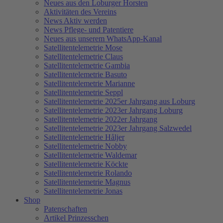
Neues aus den Loburger Horsten
Aktivitäten des Vereins
News Aktiv werden
News Pflege- und Patentiere
Neues aus unserem WhatsApp-Kanal
Satellitentelemetrie Mose
Satellitentelemetrie Claus
Satellitentelemetrie Gambia
Satellitentelemetrie Basuto
Satellitentelemetrie Marianne
Satellitentelemetrie Seppl
Satellitentelemetrie 2025er Jahrgang aus Loburg
Satellitentelemetrie 2023er Jahrgang Loburg
Satellitentelemetrie 2022er Jahrgang
Satellitentelemetrie 2023er Jahrgang Salzwedel
Satellitentelemetrie Håljer
Satellitentelemetrie Nobby
Satellitentelemetrie Waldemar
Satellitentelemetrie Köckte
Satellitentelemetrie Rolando
Satellitentelemetrie Magnus
Satellitentelemetrie Jonas
Shop
Patenschaften
Artikel Prinzesschen