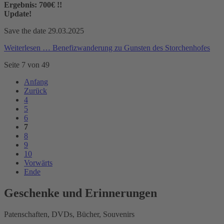
Ergebnis: 700€ !!
Update!
Save the date 29.03.2025
Weiterlesen …
Benefizwanderung zu Gunsten des Storchenhofes
Seite 7 von 49
Anfang
Zurück
4
5
6
7
8
9
10
Vorwärts
Ende
Geschenke und Erinnerungen
Patenschaften, DVDs, Bücher, Souvenirs