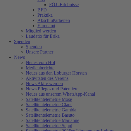
FÖJ -Erlebnisse
BFD
Praktika
Abschlußarbeiten
Ehrenamt
Mitglied werden
Laudatio für Erika
Spenden
Spenden
Unsere Partner
News
Neues vom Hof
Medienberichte
Neues aus den Loburger Horsten
Aktivitäten des Vereins
News Aktiv werden
News Pflege- und Patentiere
Neues aus unserem WhatsApp-Kanal
Satellitentelemetrie Mose
Satellitentelemetrie Claus
Satellitentelemetrie Gambia
Satellitentelemetrie Basuto
Satellitentelemetrie Marianne
Satellitentelemetrie Seppl
Satellitentelemetrie 2025er Jahrgang aus Loburg