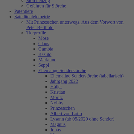
Storchenzug
Gefahren für Störche
Patentiere
Satellitentelemetrie
Mit Prinzesschen unterwegs. Aus dem Vorwort von
Peter Berthold
Tierprofile
Mose
Claus
Gambia
Basuto
Marianne
Seppl
Ehemalige Senderstörche
Ehemalige Senderstörche (tabellarisch)
Jahrgang 2022
Håljer
Kristian
Moritz
Nobby
Prinzesschen
Albert von Lotto
Lysann (ab 05/2020 ohne Sender)
Magnus
Jonas