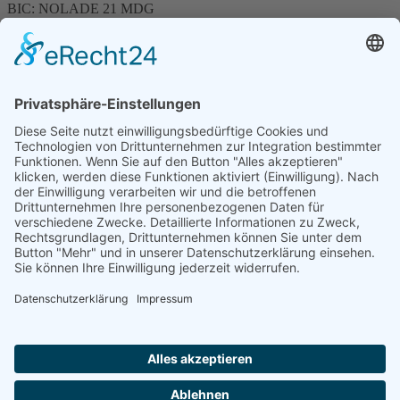
BIC: NOLADE 21 MDG
Sparkasse MagdeBurg
Spenden können steuerlich abgesetzt werden
Förderung
© 1987 – 2025
Storchenhof Loburg e.V.
Alle Rechte vorbehalten.
Cookie-Einstellungen
Navigation überspringen
Impressum
Haftungsausschluss
Widerrufsrecht
Datenschutz
Facebook
Instagram