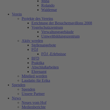
Mina
Rolando
Waldemar
Verein
Projekte des Vereins
Errichtung der Besucherpavillons 2008
Vogelschutzzentrum
Verwaltungsgebäude
Umweltbildungszentrum
Aktiv werden
Stellenangebote
FÖJ
FÖJ -Erlebnisse
BFD
Praktika
Abschlußarbeiten
Ehrenamt
Mitglied werden
Laudatio für Erika
Spenden
Spenden
Unsere Partner
News
Neues vom Hof
Medienberichte