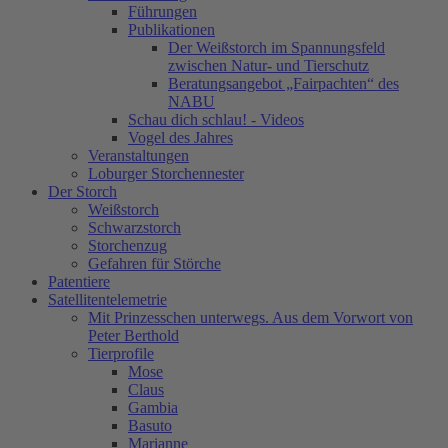
Führungen
Publikationen
Der Weißstorch im Spannungsfeld
zwischen Natur- und Tierschutz
Beratungsangebot „Fairpachten“ des
NABU
Schau dich schlau! - Videos
Vogel des Jahres
Veranstaltungen
Loburger Storchennester
Der Storch
Weißstorch
Schwarzstorch
Storchenzug
Gefahren für Störche
Patentiere
Satellitentelemetrie
Mit Prinzesschen unterwegs. Aus dem Vorwort von
Peter Berthold
Tierprofile
Mose
Claus
Gambia
Basuto
Marianne