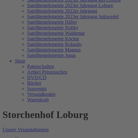
Satellitentelemetrie 2023er Jahrgang Loburg
Satellitentelemetrie 2022er Jahrgang
Satellitentelemetrie 2023er Jahrgang Salzwedel
Satellitentelemetrie Håljer
Satellitentelemetrie Nobby
Satellitentelemetrie Waldemar
Satellitentelemetrie Köckte
Satellitentelemetrie Rolando
Satellitentelemetrie Magnus
Satellitentelemetrie Jonas
Shop
Patenschaften
Artikel Prinzesschen
DVD/CD
Bücher
Souvenirs
Versandkosten
Warenkorb
Storchenhof Loburg
Unsere Veranstaltungen