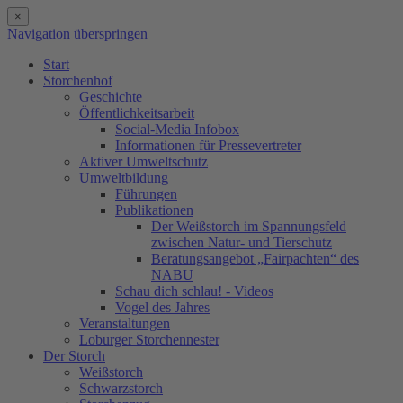
×
Navigation überspringen
Start
Storchenhof
Geschichte
Öffentlichkeitsarbeit
Social-Media Infobox
Informationen für Pressevertreter
Aktiver Umweltschutz
Umweltbildung
Führungen
Publikationen
Der Weißstorch im Spannungsfeld
zwischen Natur- und Tierschutz
Beratungsangebot „Fairpachten“ des
NABU
Schau dich schlau! - Videos
Vogel des Jahres
Veranstaltungen
Loburger Storchennester
Der Storch
Weißstorch
Schwarzstorch