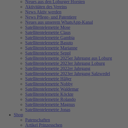
Neues aus den Loburger Horsten
Aktivitäten des Vereins
News Aktiv werden
News Pflege- und Patentiere
Neues aus unserem WhatsApp-Kanal
Satellitentelemetrie Mose
Satellitentelemetrie Claus
Satellitentelemetrie Gambia
Satellitentelemetrie Basuto
Satellitentelemetrie Marianne
Satellitentelemetrie Seppl
Satellitentelemetrie 2025er Jahrgang aus Loburg
Satellitentelemetrie 2023er Jahrgang Loburg
Satellitentelemetrie 2022er Jahrgang
Satellitentelemetrie 2023er Jahrgang Salzwedel
Satellitentelemetrie Håljer
Satellitentelemetrie Nobby
Satellitentelemetrie Waldemar
Satellitentelemetrie Köckte
Satellitentelemetrie Rolando
Satellitentelemetrie Magnus
Satellitentelemetrie Jonas
Shop
Patenschaften
Artikel Prinzesschen