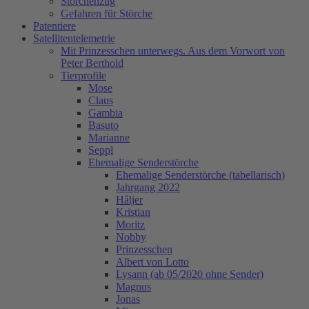
Storchenzug
Gefahren für Störche
Patentiere
Satellitentelemetrie
Mit Prinzesschen unterwegs. Aus dem Vorwort von
Peter Berthold
Tierprofile
Mose
Claus
Gambia
Basuto
Marianne
Seppl
Ehemalige Senderstörche
Ehemalige Senderstörche (tabellarisch)
Jahrgang 2022
Håljer
Kristian
Moritz
Nobby
Prinzesschen
Albert von Lotto
Lysann (ab 05/2020 ohne Sender)
Magnus
Jonas