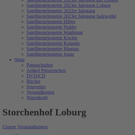
Satellitentelemetrie 2023er Jahrgang Loburg
Satellitentelemetrie 2022er Jahrgang
Satellitentelemetrie 2023er Jahrgang Salzwedel
Satellitentelemetrie Håljer
Satellitentelemetrie Nobby
Satellitentelemetrie Waldemar
Satellitentelemetrie Köckte
Satellitentelemetrie Rolando
Satellitentelemetrie Magnus
Satellitentelemetrie Jonas
Shop
Patenschaften
Artikel Prinzesschen
DVD/CD
Bücher
Souvenirs
Versandkosten
Warenkorb
Storchenhof Loburg
Unsere Veranstaltungen