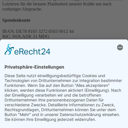
Letzteren für die bessere Planbarkeit unserer Kräfte nur nach
vorheriger Absprache.
Spendenkonto
IBAN: DE78 8105 3272 0503 0012 44
BIC: NOLADE 21 MDG
Sparkasse MagdeBurg
Spenden können steuerlich abgesetzt werden
Förderung
© 1987 – 2025
Storchenhof Loburg e.V.
Alle Rechte vorbehalten.
Cookie-Einstellungen
Navigation überspringen
Impressum