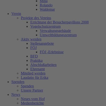
Mina
Rolando
Waldemar
Verein
Projekte des Vereins
Errichtung der Besucherpavillons 2008
Vogelschutzzentrum
Verwaltungsgebäude
Umweltbildungszentrum
Aktiv werden
Stellenangebote
FÖJ
FÖJ -Erlebnisse
BFD
Praktika
Abschlußarbeiten
Ehrenamt
Mitglied werden
Laudatio für Erika
Spenden
Spenden
Unsere Partner
News
Neues vom Hof
Medienberichte