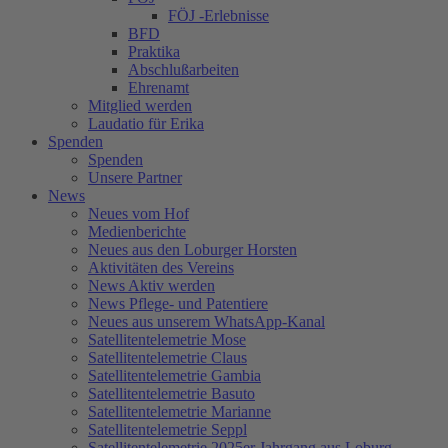
FÖJ -Erlebnisse
BFD
Praktika
Abschlußarbeiten
Ehrenamt
Mitglied werden
Laudatio für Erika
Spenden
Spenden
Unsere Partner
News
Neues vom Hof
Medienberichte
Neues aus den Loburger Horsten
Aktivitäten des Vereins
News Aktiv werden
News Pflege- und Patentiere
Neues aus unserem WhatsApp-Kanal
Satellitentelemetrie Mose
Satellitentelemetrie Claus
Satellitentelemetrie Gambia
Satellitentelemetrie Basuto
Satellitentelemetrie Marianne
Satellitentelemetrie Seppl
Satellitentelemetrie 2025er Jahrgang aus Loburg