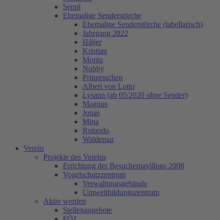
Seppl
Ehemalige Senderstörche
Ehemalige Senderstörche (tabellarisch)
Jahrgang 2022
Håljer
Kristian
Moritz
Nobby
Prinzesschen
Albert von Lotto
Lysann (ab 05/2020 ohne Sender)
Magnus
Jonas
Mina
Rolando
Waldemar
Verein
Projekte des Vereins
Errichtung der Besucherpavillons 2008
Vogelschutzzentrum
Verwaltungsgebäude
Umweltbildungszentrum
Aktiv werden
Stellenangebote
FÖJ