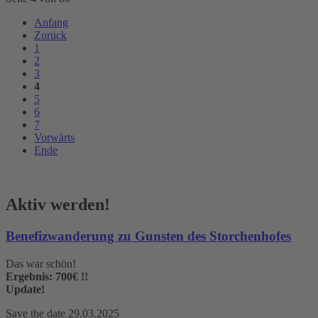
Anfang
Zurück
1
2
3
4
5
6
7
Vorwärts
Ende
Aktiv werden!
Benefizwanderung zu Gunsten des Storchenhofes
Das war schön!
Ergebnis: 700€ !!
Update!
Save the date 29.03.2025