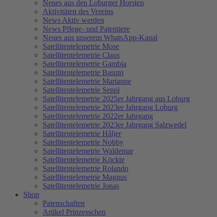
Neues aus den Loburger Horsten
Aktivitäten des Vereins
News Aktiv werden
News Pflege- und Patentiere
Neues aus unserem WhatsApp-Kanal
Satellitentelemetrie Mose
Satellitentelemetrie Claus
Satellitentelemetrie Gambia
Satellitentelemetrie Basuto
Satellitentelemetrie Marianne
Satellitentelemetrie Seppl
Satellitentelemetrie 2025er Jahrgang aus Loburg
Satellitentelemetrie 2023er Jahrgang Loburg
Satellitentelemetrie 2022er Jahrgang
Satellitentelemetrie 2023er Jahrgang Salzwedel
Satellitentelemetrie Håljer
Satellitentelemetrie Nobby
Satellitentelemetrie Waldemar
Satellitentelemetrie Köckte
Satellitentelemetrie Rolando
Satellitentelemetrie Magnus
Satellitentelemetrie Jonas
Shop
Patenschaften
Artikel Prinzesschen