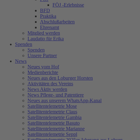
FÖJ -Erlebnisse
BFD
Praktika
Abschlußarbeiten
Ehrenamt
Mitglied werden
Laudatio für Erika
Spenden
Spenden
Unsere Partner
News
Neues vom Hof
Medienberichte
Neues aus den Loburger Horsten
Aktivitäten des Vereins
News Aktiv werden
News Pflege- und Patentiere
Neues aus unserem WhatsApp-Kanal
Satellitentelemetrie Mose
Satellitentelemetrie Claus
Satellitentelemetrie Gambia
Satellitentelemetrie Basuto
Satellitentelemetrie Marianne
Satellitentelemetrie Seppl
Satellitentelemetrie 2025er Jahrgang aus Loburg