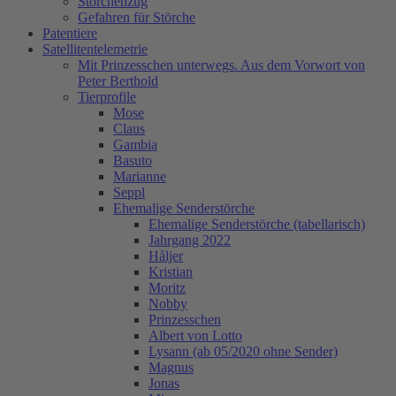
Storchenzug
Gefahren für Störche
Patentiere
Satellitentelemetrie
Mit Prinzesschen unterwegs. Aus dem Vorwort von
Peter Berthold
Tierprofile
Mose
Claus
Gambia
Basuto
Marianne
Seppl
Ehemalige Senderstörche
Ehemalige Senderstörche (tabellarisch)
Jahrgang 2022
Håljer
Kristian
Moritz
Nobby
Prinzesschen
Albert von Lotto
Lysann (ab 05/2020 ohne Sender)
Magnus
Jonas