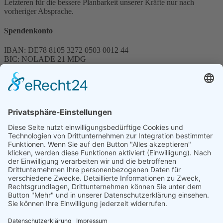
Letzteren für die bessere Planbarkeit unserer Kräfte nur nach
vorheriger Absprache.
Spendenkonto
IBAN: DE78 8105 3272 0503 0012 44
BIC: NOLADE 21 MDG
Sparkasse MagdeBurg
Spenden können steuerlich abgesetzt werden
Förderung
© 1987 – 2025
Storchenhof Loburg e.V.
Alle Rechte vorbehalten.
Cookie-Einstellungen
Navigation überspringen
Impressum