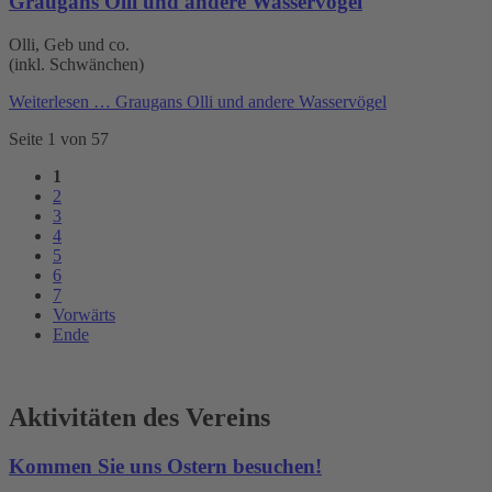
Graugans Olli und andere Wasservögel
Olli, Geb und co.
(inkl. Schwänchen)
Weiterlesen …
Graugans Olli und andere Wasservögel
Seite 1 von 57
1
2
3
4
5
6
7
Vorwärts
Ende
Aktivitäten des Vereins
Kommen Sie uns Ostern besuchen!