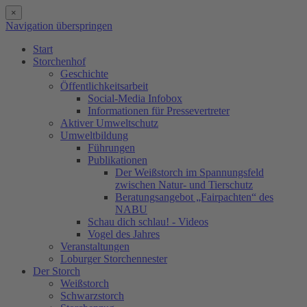
×
Navigation überspringen
Start
Storchenhof
Geschichte
Öffentlichkeitsarbeit
Social-Media Infobox
Informationen für Pressevertreter
Aktiver Umweltschutz
Umweltbildung
Führungen
Publikationen
Der Weißstorch im Spannungsfeld
zwischen Natur- und Tierschutz
Beratungsangebot „Fairpachten“ des
NABU
Schau dich schlau! - Videos
Vogel des Jahres
Veranstaltungen
Loburger Storchennester
Der Storch
Weißstorch
Schwarzstorch