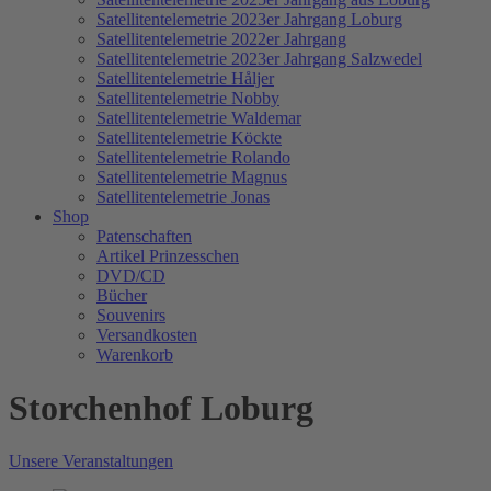
Satellitentelemetrie 2023er Jahrgang Loburg
Satellitentelemetrie 2022er Jahrgang
Satellitentelemetrie 2023er Jahrgang Salzwedel
Satellitentelemetrie Håljer
Satellitentelemetrie Nobby
Satellitentelemetrie Waldemar
Satellitentelemetrie Köckte
Satellitentelemetrie Rolando
Satellitentelemetrie Magnus
Satellitentelemetrie Jonas
Shop
Patenschaften
Artikel Prinzesschen
DVD/CD
Bücher
Souvenirs
Versandkosten
Warenkorb
Storchenhof Loburg
Unsere Veranstaltungen