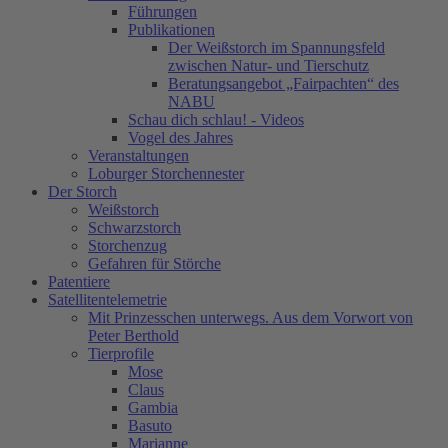
Führungen
Publikationen
Der Weißstorch im Spannungsfeld
zwischen Natur- und Tierschutz
Beratungsangebot „Fairpachten“ des
NABU
Schau dich schlau! - Videos
Vogel des Jahres
Veranstaltungen
Loburger Storchennester
Der Storch
Weißstorch
Schwarzstorch
Storchenzug
Gefahren für Störche
Patentiere
Satellitentelemetrie
Mit Prinzesschen unterwegs. Aus dem Vorwort von
Peter Berthold
Tierprofile
Mose
Claus
Gambia
Basuto
Marianne