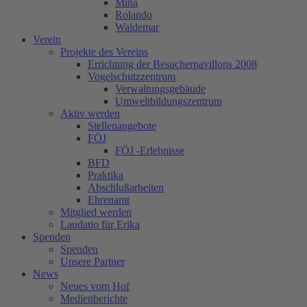
Mina
Rolando
Waldemar
Verein
Projekte des Vereins
Errichtung der Besucherpavillons 2008
Vogelschutzzentrum
Verwaltungsgebäude
Umweltbildungszentrum
Aktiv werden
Stellenangebote
FÖJ
FÖJ -Erlebnisse
BFD
Praktika
Abschlußarbeiten
Ehrenamt
Mitglied werden
Laudatio für Erika
Spenden
Spenden
Unsere Partner
News
Neues vom Hof
Medienberichte