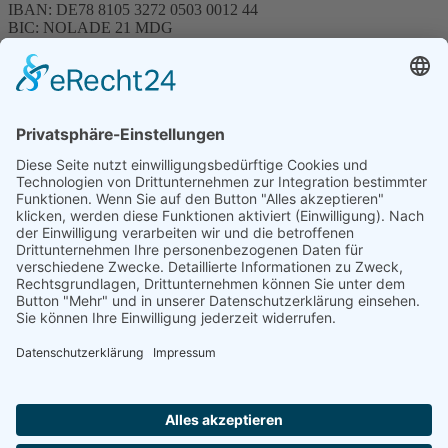
IBAN: DE78 8105 3272 0503 0012 44
BIC: NOLADE 21 MDG
Sparkasse MagdeBurg
Spenden können steuerlich abgesetzt werden
Förderung
© 1987 – 2025
Storchenhof Loburg e.V.
Alle Rechte vorbehalten.
Cookie-Einstellungen
Navigation überspringen
Impressum
Haftungsausschluss
Widerrufsrecht
Datenschutz
Facebook