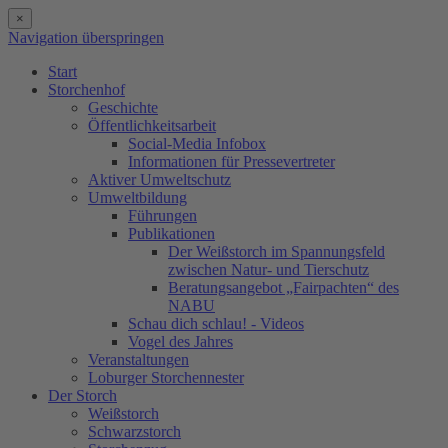
×
Navigation überspringen
Start
Storchenhof
Geschichte
Öffentlichkeitsarbeit
Social-Media Infobox
Informationen für Pressevertreter
Aktiver Umweltschutz
Umweltbildung
Führungen
Publikationen
Der Weißstorch im Spannungsfeld
zwischen Natur- und Tierschutz
Beratungsangebot „Fairpachten“ des
NABU
Schau dich schlau! - Videos
Vogel des Jahres
Veranstaltungen
Loburger Storchennester
Der Storch
Weißstorch
Schwarzstorch