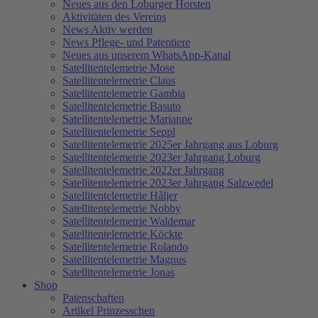
Neues aus den Loburger Horsten
Aktivitäten des Vereins
News Aktiv werden
News Pflege- und Patentiere
Neues aus unserem WhatsApp-Kanal
Satellitentelemetrie Mose
Satellitentelemetrie Claus
Satellitentelemetrie Gambia
Satellitentelemetrie Basuto
Satellitentelemetrie Marianne
Satellitentelemetrie Seppl
Satellitentelemetrie 2025er Jahrgang aus Loburg
Satellitentelemetrie 2023er Jahrgang Loburg
Satellitentelemetrie 2022er Jahrgang
Satellitentelemetrie 2023er Jahrgang Salzwedel
Satellitentelemetrie Håljer
Satellitentelemetrie Nobby
Satellitentelemetrie Waldemar
Satellitentelemetrie Köckte
Satellitentelemetrie Rolando
Satellitentelemetrie Magnus
Satellitentelemetrie Jonas
Shop
Patenschaften
Artikel Prinzesschen