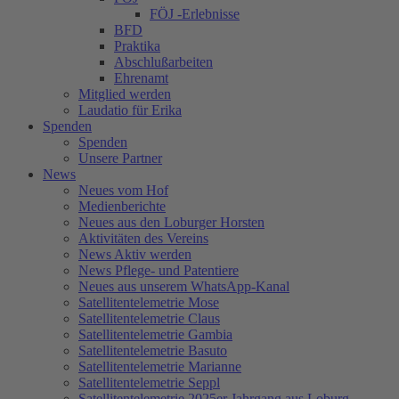
FÖJ -Erlebnisse
BFD
Praktika
Abschlußarbeiten
Ehrenamt
Mitglied werden
Laudatio für Erika
Spenden
Spenden
Unsere Partner
News
Neues vom Hof
Medienberichte
Neues aus den Loburger Horsten
Aktivitäten des Vereins
News Aktiv werden
News Pflege- und Patentiere
Neues aus unserem WhatsApp-Kanal
Satellitentelemetrie Mose
Satellitentelemetrie Claus
Satellitentelemetrie Gambia
Satellitentelemetrie Basuto
Satellitentelemetrie Marianne
Satellitentelemetrie Seppl
Satellitentelemetrie 2025er Jahrgang aus Loburg