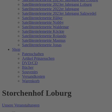
Satellitentelemetrie 2023er Jahrgang Loburg
Satellitentelemetrie 2022er Jahrgang
Satellitentelemetrie 2023er Jahrgang Salzwedel
Satellitentelemetrie Håljer
Satellitentelemetrie Nobby
Satellitentelemetrie Waldemar
Satellitentelemetrie Köckte
Satellitentelemetrie Rolando
Satellitentelemetrie Magnus
Satellitentelemetrie Jonas
Shop
Patenschaften
Artikel Prinzesschen
DVD/CD
Bücher
Souvenirs
Versandkosten
Warenkorb
Storchenhof Loburg
Unsere Veranstaltungen