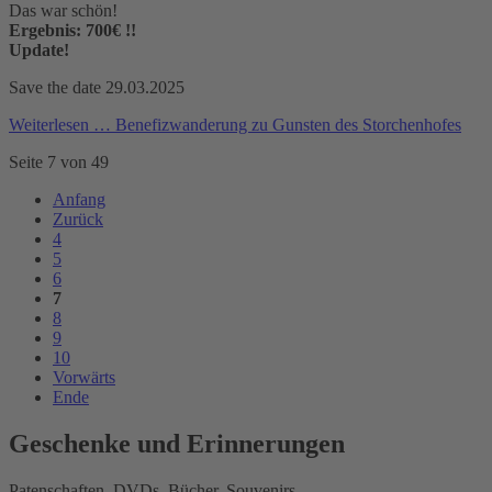
Das war schön!
Ergebnis: 700€ !!
Update!
Save the date 29.03.2025
Weiterlesen …
Benefizwanderung zu Gunsten des Storchenhofes
Seite 7 von 49
Anfang
Zurück
4
5
6
7
8
9
10
Vorwärts
Ende
Geschenke und Erinnerungen
Patenschaften, DVDs, Bücher, Souvenirs