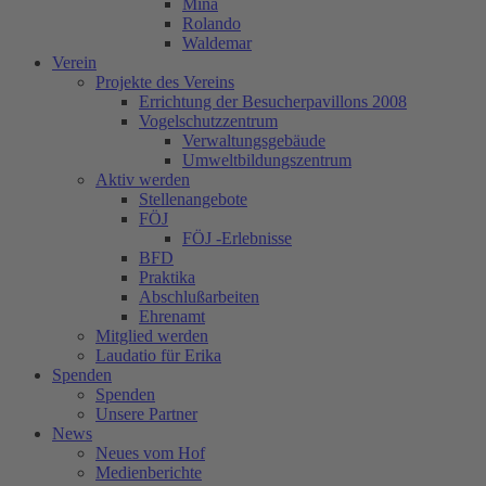
Mina
Rolando
Waldemar
Verein
Projekte des Vereins
Errichtung der Besucherpavillons 2008
Vogelschutzzentrum
Verwaltungsgebäude
Umweltbildungszentrum
Aktiv werden
Stellenangebote
FÖJ
FÖJ -Erlebnisse
BFD
Praktika
Abschlußarbeiten
Ehrenamt
Mitglied werden
Laudatio für Erika
Spenden
Spenden
Unsere Partner
News
Neues vom Hof
Medienberichte