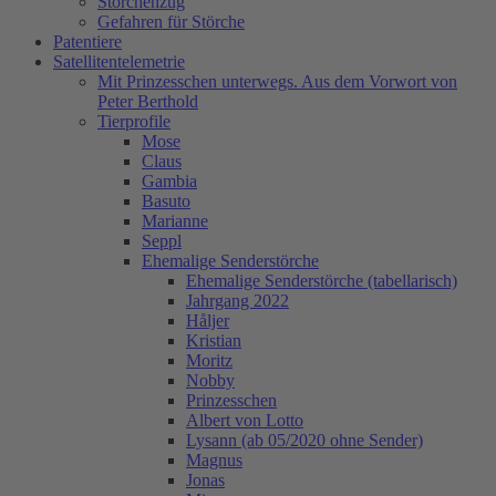
Storchenzug
Gefahren für Störche
Patentiere
Satellitentelemetrie
Mit Prinzesschen unterwegs. Aus dem Vorwort von
Peter Berthold
Tierprofile
Mose
Claus
Gambia
Basuto
Marianne
Seppl
Ehemalige Senderstörche
Ehemalige Senderstörche (tabellarisch)
Jahrgang 2022
Håljer
Kristian
Moritz
Nobby
Prinzesschen
Albert von Lotto
Lysann (ab 05/2020 ohne Sender)
Magnus
Jonas