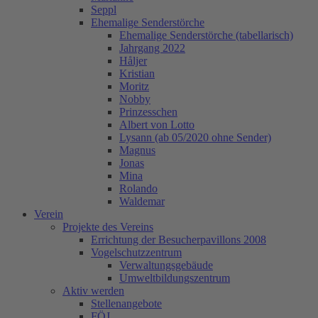
Seppl
Ehemalige Senderstörche
Ehemalige Senderstörche (tabellarisch)
Jahrgang 2022
Håljer
Kristian
Moritz
Nobby
Prinzesschen
Albert von Lotto
Lysann (ab 05/2020 ohne Sender)
Magnus
Jonas
Mina
Rolando
Waldemar
Verein
Projekte des Vereins
Errichtung der Besucherpavillons 2008
Vogelschutzzentrum
Verwaltungsgebäude
Umweltbildungszentrum
Aktiv werden
Stellenangebote
FÖJ