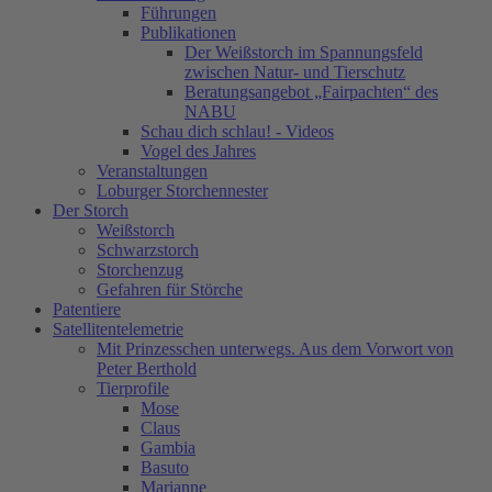
Führungen
Publikationen
Der Weißstorch im Spannungsfeld
zwischen Natur- und Tierschutz
Beratungsangebot „Fairpachten“ des
NABU
Schau dich schlau! - Videos
Vogel des Jahres
Veranstaltungen
Loburger Storchennester
Der Storch
Weißstorch
Schwarzstorch
Storchenzug
Gefahren für Störche
Patentiere
Satellitentelemetrie
Mit Prinzesschen unterwegs. Aus dem Vorwort von
Peter Berthold
Tierprofile
Mose
Claus
Gambia
Basuto
Marianne