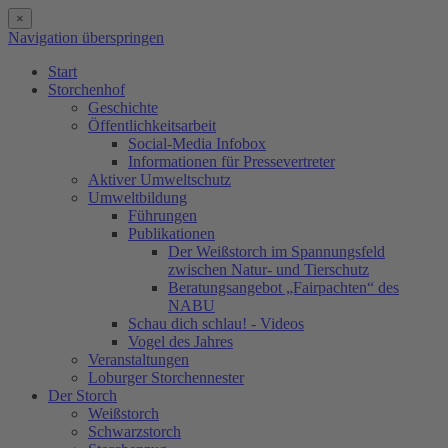
×
Navigation überspringen
Start
Storchenhof
Geschichte
Öffentlichkeitsarbeit
Social-Media Infobox
Informationen für Pressevertreter
Aktiver Umweltschutz
Umweltbildung
Führungen
Publikationen
Der Weißstorch im Spannungsfeld
zwischen Natur- und Tierschutz
Beratungsangebot „Fairpachten“ des
NABU
Schau dich schlau! - Videos
Vogel des Jahres
Veranstaltungen
Loburger Storchennester
Der Storch
Weißstorch
Schwarzstorch