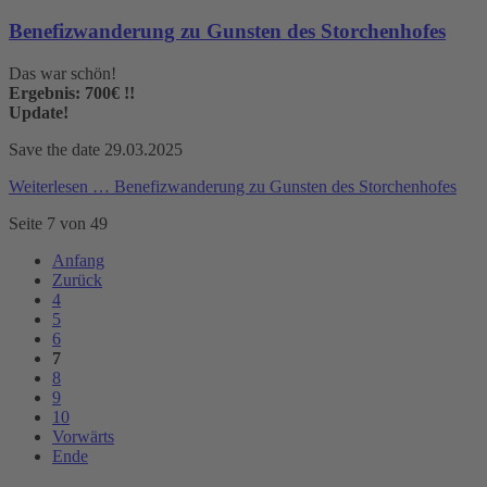
Benefizwanderung zu Gunsten des Storchenhofes
Das war schön!
Ergebnis: 700€ !!
Update!
Save the date 29.03.2025
Weiterlesen …
Benefizwanderung zu Gunsten des Storchenhofes
Seite 7 von 49
Anfang
Zurück
4
5
6
7
8
9
10
Vorwärts
Ende