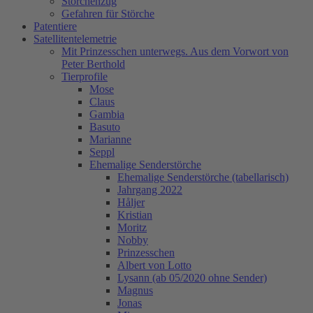
Storchenzug
Gefahren für Störche
Patentiere
Satellitentelemetrie
Mit Prinzesschen unterwegs. Aus dem Vorwort von
Peter Berthold
Tierprofile
Mose
Claus
Gambia
Basuto
Marianne
Seppl
Ehemalige Senderstörche
Ehemalige Senderstörche (tabellarisch)
Jahrgang 2022
Håljer
Kristian
Moritz
Nobby
Prinzesschen
Albert von Lotto
Lysann (ab 05/2020 ohne Sender)
Magnus
Jonas