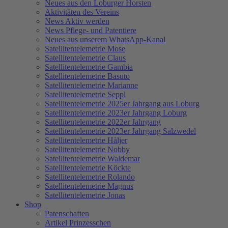
Neues aus den Loburger Horsten
Aktivitäten des Vereins
News Aktiv werden
News Pflege- und Patentiere
Neues aus unserem WhatsApp-Kanal
Satellitentelemetrie Mose
Satellitentelemetrie Claus
Satellitentelemetrie Gambia
Satellitentelemetrie Basuto
Satellitentelemetrie Marianne
Satellitentelemetrie Seppl
Satellitentelemetrie 2025er Jahrgang aus Loburg
Satellitentelemetrie 2023er Jahrgang Loburg
Satellitentelemetrie 2022er Jahrgang
Satellitentelemetrie 2023er Jahrgang Salzwedel
Satellitentelemetrie Håljer
Satellitentelemetrie Nobby
Satellitentelemetrie Waldemar
Satellitentelemetrie Köckte
Satellitentelemetrie Rolando
Satellitentelemetrie Magnus
Satellitentelemetrie Jonas
Shop
Patenschaften
Artikel Prinzesschen