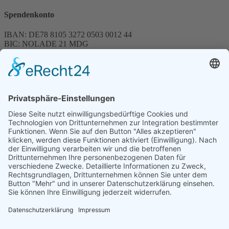
Spendenkonto
IBAN: DE78 8105 3272 0503 0012 44
BIC: NOLADE 21 MDG
Sparkasse MagdeBurg
Spenden können steuerlich abgesetzt werden
Förderung
© 1987 – 2025
Storchenhof Loburg e.V.
Alle Rechte vorbehalten.
Cookie-Einstellungen
Navigation überspringen
Impressum
Haftungsausschluss
Widerrufsrecht