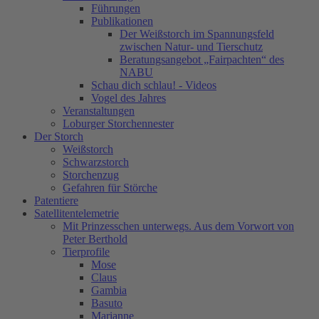
Führungen
Publikationen
Der Weißstorch im Spannungsfeld
zwischen Natur- und Tierschutz
Beratungsangebot „Fairpachten“ des
NABU
Schau dich schlau! - Videos
Vogel des Jahres
Veranstaltungen
Loburger Storchennester
Der Storch
Weißstorch
Schwarzstorch
Storchenzug
Gefahren für Störche
Patentiere
Satellitentelemetrie
Mit Prinzesschen unterwegs. Aus dem Vorwort von
Peter Berthold
Tierprofile
Mose
Claus
Gambia
Basuto
Marianne