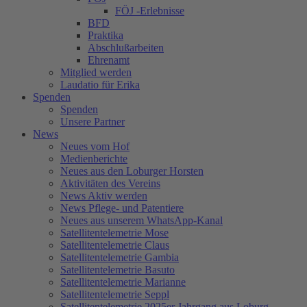
FÖJ -Erlebnisse
BFD
Praktika
Abschlußarbeiten
Ehrenamt
Mitglied werden
Laudatio für Erika
Spenden
Spenden
Unsere Partner
News
Neues vom Hof
Medienberichte
Neues aus den Loburger Horsten
Aktivitäten des Vereins
News Aktiv werden
News Pflege- und Patentiere
Neues aus unserem WhatsApp-Kanal
Satellitentelemetrie Mose
Satellitentelemetrie Claus
Satellitentelemetrie Gambia
Satellitentelemetrie Basuto
Satellitentelemetrie Marianne
Satellitentelemetrie Seppl
Satellitentelemetrie 2025er Jahrgang aus Loburg