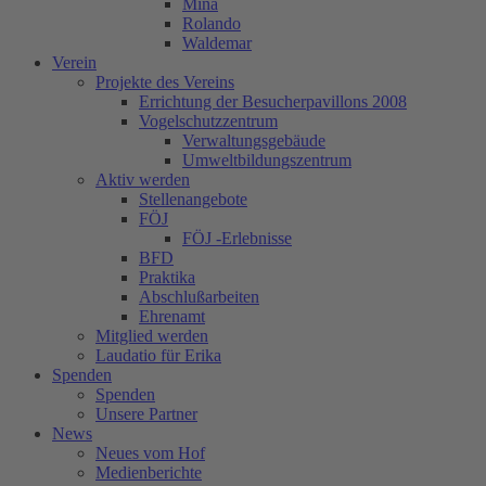
Mina
Rolando
Waldemar
Verein
Projekte des Vereins
Errichtung der Besucherpavillons 2008
Vogelschutzzentrum
Verwaltungsgebäude
Umweltbildungszentrum
Aktiv werden
Stellenangebote
FÖJ
FÖJ -Erlebnisse
BFD
Praktika
Abschlußarbeiten
Ehrenamt
Mitglied werden
Laudatio für Erika
Spenden
Spenden
Unsere Partner
News
Neues vom Hof
Medienberichte