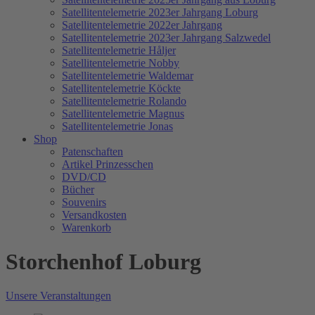
Satellitentelemetrie 2023er Jahrgang Loburg
Satellitentelemetrie 2022er Jahrgang
Satellitentelemetrie 2023er Jahrgang Salzwedel
Satellitentelemetrie Håljer
Satellitentelemetrie Nobby
Satellitentelemetrie Waldemar
Satellitentelemetrie Köckte
Satellitentelemetrie Rolando
Satellitentelemetrie Magnus
Satellitentelemetrie Jonas
Shop
Patenschaften
Artikel Prinzesschen
DVD/CD
Bücher
Souvenirs
Versandkosten
Warenkorb
Storchenhof Loburg
Unsere Veranstaltungen