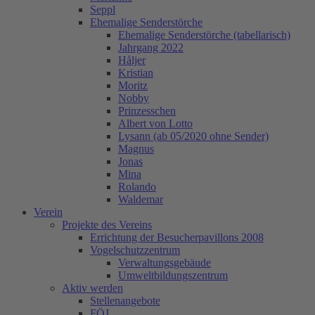
Seppl
Ehemalige Senderstörche
Ehemalige Senderstörche (tabellarisch)
Jahrgang 2022
Håljer
Kristian
Moritz
Nobby
Prinzesschen
Albert von Lotto
Lysann (ab 05/2020 ohne Sender)
Magnus
Jonas
Mina
Rolando
Waldemar
Verein
Projekte des Vereins
Errichtung der Besucherpavillons 2008
Vogelschutzzentrum
Verwaltungsgebäude
Umweltbildungszentrum
Aktiv werden
Stellenangebote
FÖJ