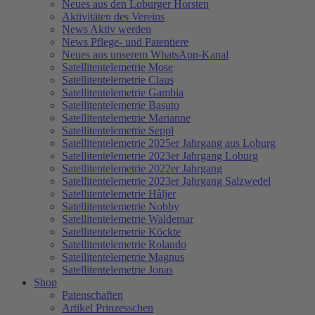
Neues aus den Loburger Horsten
Aktivitäten des Vereins
News Aktiv werden
News Pflege- und Patentiere
Neues aus unserem WhatsApp-Kanal
Satellitentelemetrie Mose
Satellitentelemetrie Claus
Satellitentelemetrie Gambia
Satellitentelemetrie Basuto
Satellitentelemetrie Marianne
Satellitentelemetrie Seppl
Satellitentelemetrie 2025er Jahrgang aus Loburg
Satellitentelemetrie 2023er Jahrgang Loburg
Satellitentelemetrie 2022er Jahrgang
Satellitentelemetrie 2023er Jahrgang Salzwedel
Satellitentelemetrie Håljer
Satellitentelemetrie Nobby
Satellitentelemetrie Waldemar
Satellitentelemetrie Köckte
Satellitentelemetrie Rolando
Satellitentelemetrie Magnus
Satellitentelemetrie Jonas
Shop
Patenschaften
Artikel Prinzesschen