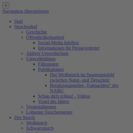
×
Navigation überspringen
Start
Storchenhof
Geschichte
Öffentlichkeitsarbeit
Social-Media Infobox
Informationen für Pressevertreter
Aktiver Umweltschutz
Umweltbildung
Führungen
Publikationen
Der Weißstorch im Spannungsfeld
zwischen Natur- und Tierschutz
Beratungsangebot „Fairpachten“ des
NABU
Schau dich schlau! - Videos
Vogel des Jahres
Veranstaltungen
Loburger Storchennester
Der Storch
Weißstorch
Schwarzstorch