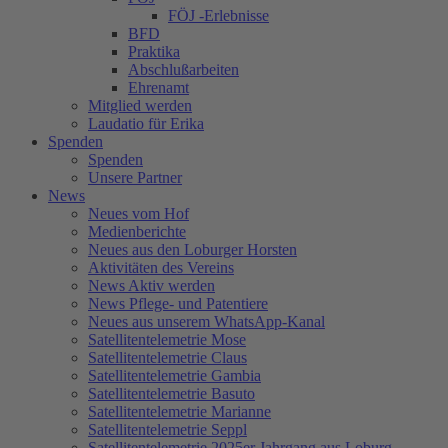
FÖJ -Erlebnisse
BFD
Praktika
Abschlußarbeiten
Ehrenamt
Mitglied werden
Laudatio für Erika
Spenden
Spenden
Unsere Partner
News
Neues vom Hof
Medienberichte
Neues aus den Loburger Horsten
Aktivitäten des Vereins
News Aktiv werden
News Pflege- und Patentiere
Neues aus unserem WhatsApp-Kanal
Satellitentelemetrie Mose
Satellitentelemetrie Claus
Satellitentelemetrie Gambia
Satellitentelemetrie Basuto
Satellitentelemetrie Marianne
Satellitentelemetrie Seppl
Satellitentelemetrie 2025er Jahrgang aus Loburg