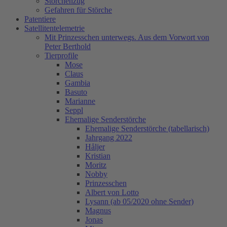
Storchenzug
Gefahren für Störche
Patentiere
Satellitentelemetrie
Mit Prinzesschen unterwegs. Aus dem Vorwort von
Peter Berthold
Tierprofile
Mose
Claus
Gambia
Basuto
Marianne
Seppl
Ehemalige Senderstörche
Ehemalige Senderstörche (tabellarisch)
Jahrgang 2022
Håljer
Kristian
Moritz
Nobby
Prinzesschen
Albert von Lotto
Lysann (ab 05/2020 ohne Sender)
Magnus
Jonas