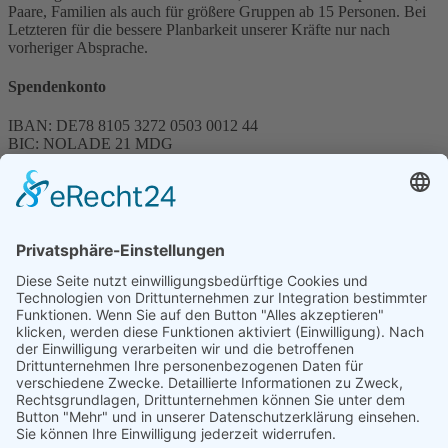
Paare, Familien als auch für größere Gruppen ab 15 Personen. Bei
Letzteren für die bessere Planbarkeit unserer Kräfte nur nach
vorheriger Absprache.
Spendenkonto
IBAN: DE78 8105 3272 0503 0012 44
BIC: NOLADE 21 MDG
Sparkasse MagdeBurg
Spenden können steuerlich abgesetzt werden
Förderung
© 1987 – 2025
Storchenhof Loburg e.V.
Alle Rechte vorbehalten.
Cookie-Einstellungen
Navigation überspringen