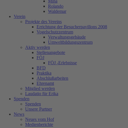
Mina
Rolando
Waldemar
Verein
Projekte des Vereins
Errichtung der Besucherpavillons 2008
Vogelschutzzentrum
Verwaltungsgebäude
Umweltbildungszentrum
Aktiv werden
Stellenangebote
FÖJ
FÖJ -Erlebnisse
BFD
Praktika
Abschlußarbeiten
Ehrenamt
Mitglied werden
Laudatio für Erika
Spenden
Spenden
Unsere Partner
News
Neues vom Hof
Medienberichte