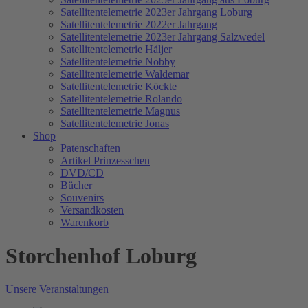
Satellitentelemetrie 2023er Jahrgang Loburg
Satellitentelemetrie 2022er Jahrgang
Satellitentelemetrie 2023er Jahrgang Salzwedel
Satellitentelemetrie Håljer
Satellitentelemetrie Nobby
Satellitentelemetrie Waldemar
Satellitentelemetrie Köckte
Satellitentelemetrie Rolando
Satellitentelemetrie Magnus
Satellitentelemetrie Jonas
Shop
Patenschaften
Artikel Prinzesschen
DVD/CD
Bücher
Souvenirs
Versandkosten
Warenkorb
Storchenhof Loburg
Unsere Veranstaltungen