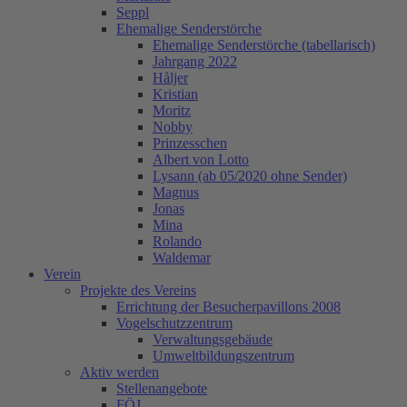
Seppl
Ehemalige Senderstörche
Ehemalige Senderstörche (tabellarisch)
Jahrgang 2022
Håljer
Kristian
Moritz
Nobby
Prinzesschen
Albert von Lotto
Lysann (ab 05/2020 ohne Sender)
Magnus
Jonas
Mina
Rolando
Waldemar
Verein
Projekte des Vereins
Errichtung der Besucherpavillons 2008
Vogelschutzzentrum
Verwaltungsgebäude
Umweltbildungszentrum
Aktiv werden
Stellenangebote
FÖJ