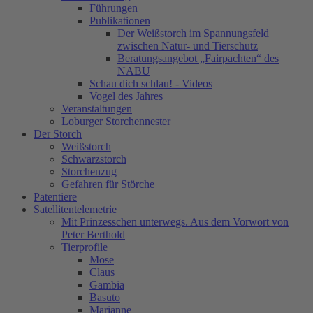
Führungen
Publikationen
Der Weißstorch im Spannungsfeld
zwischen Natur- und Tierschutz
Beratungsangebot „Fairpachten“ des
NABU
Schau dich schlau! - Videos
Vogel des Jahres
Veranstaltungen
Loburger Storchennester
Der Storch
Weißstorch
Schwarzstorch
Storchenzug
Gefahren für Störche
Patentiere
Satellitentelemetrie
Mit Prinzesschen unterwegs. Aus dem Vorwort von
Peter Berthold
Tierprofile
Mose
Claus
Gambia
Basuto
Marianne