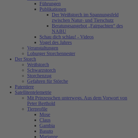
Führungen
Publikationen
Der Weißstorch im Spannungsfeld
zwischen Natur- und Tierschutz
Beratungsangebot „Fairpachten“ des
NABU
Schau dich schlau! - Videos
Vogel des Jahres
Veranstaltungen
Loburger Storchennester
Der Storch
Weißstorch
Schwarzstorch
Storchenzug
Gefahren für Störche
Patentiere
Satellitentelemetrie
Mit Prinzesschen unterwegs. Aus dem Vorwort von
Peter Berthold
Tierprofile
Mose
Claus
Gambia
Basuto
Marianne