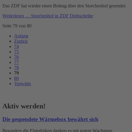
Das ZDF hat wieder einen Beitrag über den Storchenhof gesendet.
Weiterlesen …
Storchenhof in ZDF Drehscheibe
Seite 79 von 80
Anfang
Zurück
74
75
76
77
78
79
80
Vorwärts
Aktiv werden!
Die gespendete Wärmebox bewährt sich
Besonders die Elsterküken danken es mit gutem Wachstum.