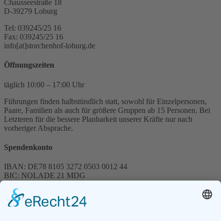
Chausseestraße 18
D-39279 Loburg
Tel: 039245/25 16
Fax: 039245/25 16
info[at]storchenhof-loburg.de
Öffnungszeiten
täglich 10:00 – 17:00 Uhr
Führungen finden halbstündlich statt, sowohl für Einzelpersonen,
Paare, Familien als auch für größere Gruppen ab 15 Personen. Bei
Letzteren für die bessere Planbarkeit unserer Kräfte nur nach
vorheriger Absprache.
Spendenkonto
IBAN: DE78 8105 3272 0503 0012 44
BIC: NOLADE 21 MDG
Sparkasse MagdeBurg
Spenden können steuerlich abgesetzt werden