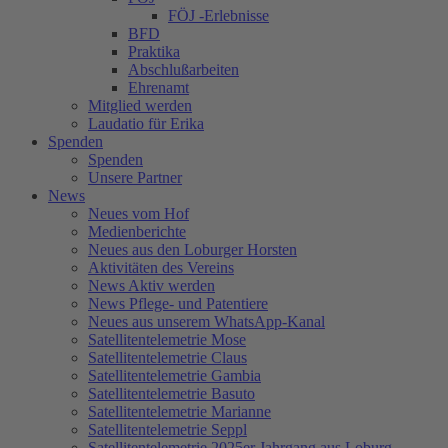
FÖJ -Erlebnisse
BFD
Praktika
Abschlußarbeiten
Ehrenamt
Mitglied werden
Laudatio für Erika
Spenden
Spenden
Unsere Partner
News
Neues vom Hof
Medienberichte
Neues aus den Loburger Horsten
Aktivitäten des Vereins
News Aktiv werden
News Pflege- und Patentiere
Neues aus unserem WhatsApp-Kanal
Satellitentelemetrie Mose
Satellitentelemetrie Claus
Satellitentelemetrie Gambia
Satellitentelemetrie Basuto
Satellitentelemetrie Marianne
Satellitentelemetrie Seppl
Satellitentelemetrie 2025er Jahrgang aus Loburg