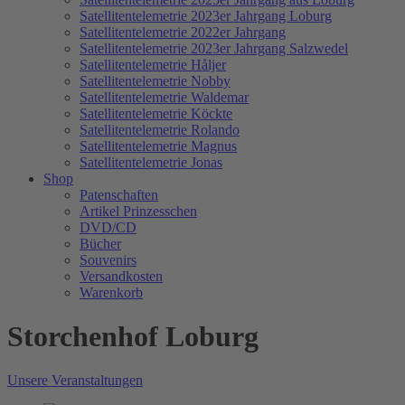
Satellitentelemetrie 2023er Jahrgang Loburg
Satellitentelemetrie 2022er Jahrgang
Satellitentelemetrie 2023er Jahrgang Salzwedel
Satellitentelemetrie Håljer
Satellitentelemetrie Nobby
Satellitentelemetrie Waldemar
Satellitentelemetrie Köckte
Satellitentelemetrie Rolando
Satellitentelemetrie Magnus
Satellitentelemetrie Jonas
Shop
Patenschaften
Artikel Prinzesschen
DVD/CD
Bücher
Souvenirs
Versandkosten
Warenkorb
Storchenhof Loburg
Unsere Veranstaltungen