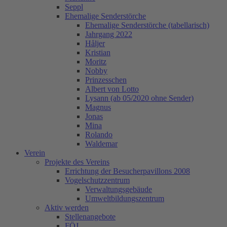
Seppl
Ehemalige Senderstörche
Ehemalige Senderstörche (tabellarisch)
Jahrgang 2022
Håljer
Kristian
Moritz
Nobby
Prinzesschen
Albert von Lotto
Lysann (ab 05/2020 ohne Sender)
Magnus
Jonas
Mina
Rolando
Waldemar
Verein
Projekte des Vereins
Errichtung der Besucherpavillons 2008
Vogelschutzzentrum
Verwaltungsgebäude
Umweltbildungszentrum
Aktiv werden
Stellenangebote
FÖJ