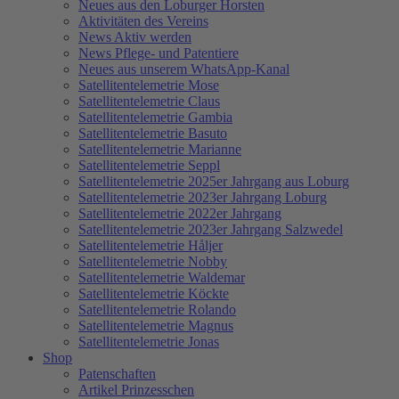
Neues aus den Loburger Horsten
Aktivitäten des Vereins
News Aktiv werden
News Pflege- und Patentiere
Neues aus unserem WhatsApp-Kanal
Satellitentelemetrie Mose
Satellitentelemetrie Claus
Satellitentelemetrie Gambia
Satellitentelemetrie Basuto
Satellitentelemetrie Marianne
Satellitentelemetrie Seppl
Satellitentelemetrie 2025er Jahrgang aus Loburg
Satellitentelemetrie 2023er Jahrgang Loburg
Satellitentelemetrie 2022er Jahrgang
Satellitentelemetrie 2023er Jahrgang Salzwedel
Satellitentelemetrie Håljer
Satellitentelemetrie Nobby
Satellitentelemetrie Waldemar
Satellitentelemetrie Köckte
Satellitentelemetrie Rolando
Satellitentelemetrie Magnus
Satellitentelemetrie Jonas
Shop
Patenschaften
Artikel Prinzesschen