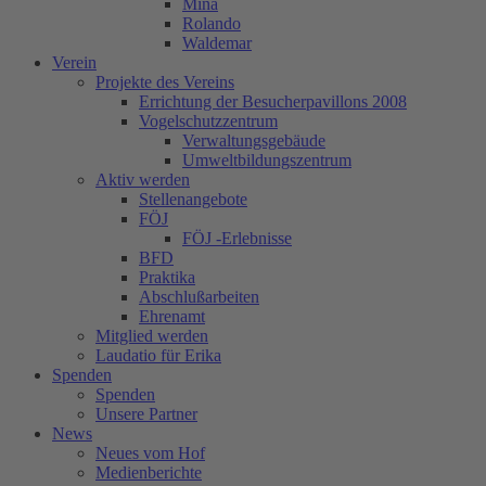
Mina
Rolando
Waldemar
Verein
Projekte des Vereins
Errichtung der Besucherpavillons 2008
Vogelschutzzentrum
Verwaltungsgebäude
Umweltbildungszentrum
Aktiv werden
Stellenangebote
FÖJ
FÖJ -Erlebnisse
BFD
Praktika
Abschlußarbeiten
Ehrenamt
Mitglied werden
Laudatio für Erika
Spenden
Spenden
Unsere Partner
News
Neues vom Hof
Medienberichte