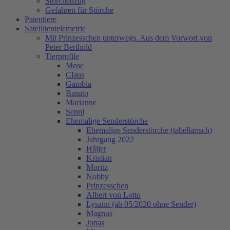
Storchenzug
Gefahren für Störche
Patentiere
Satellitentelemetrie
Mit Prinzesschen unterwegs. Aus dem Vorwort von
Peter Berthold
Tierprofile
Mose
Claus
Gambia
Basuto
Marianne
Seppl
Ehemalige Senderstörche
Ehemalige Senderstörche (tabellarisch)
Jahrgang 2022
Håljer
Kristian
Moritz
Nobby
Prinzesschen
Albert von Lotto
Lysann (ab 05/2020 ohne Sender)
Magnus
Jonas