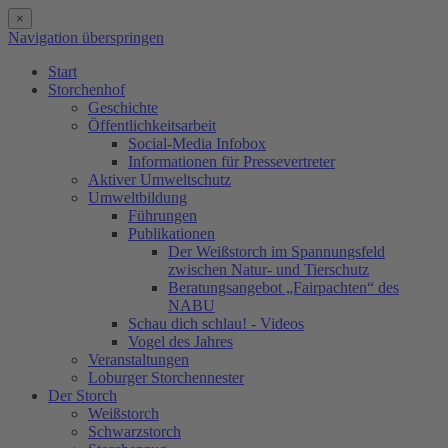
×
Navigation überspringen
Start
Storchenhof
Geschichte
Öffentlichkeitsarbeit
Social-Media Infobox
Informationen für Pressevertreter
Aktiver Umweltschutz
Umweltbildung
Führungen
Publikationen
Der Weißstorch im Spannungsfeld
zwischen Natur- und Tierschutz
Beratungsangebot „Fairpachten“ des
NABU
Schau dich schlau! - Videos
Vogel des Jahres
Veranstaltungen
Loburger Storchennester
Der Storch
Weißstorch
Schwarzstorch