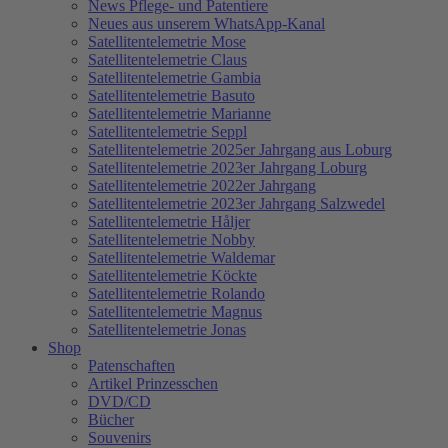
News Pflege- und Patentiere
Neues aus unserem WhatsApp-Kanal
Satellitentelemetrie Mose
Satellitentelemetrie Claus
Satellitentelemetrie Gambia
Satellitentelemetrie Basuto
Satellitentelemetrie Marianne
Satellitentelemetrie Seppl
Satellitentelemetrie 2025er Jahrgang aus Loburg
Satellitentelemetrie 2023er Jahrgang Loburg
Satellitentelemetrie 2022er Jahrgang
Satellitentelemetrie 2023er Jahrgang Salzwedel
Satellitentelemetrie Håljer
Satellitentelemetrie Nobby
Satellitentelemetrie Waldemar
Satellitentelemetrie Köckte
Satellitentelemetrie Rolando
Satellitentelemetrie Magnus
Satellitentelemetrie Jonas
Shop
Patenschaften
Artikel Prinzesschen
DVD/CD
Bücher
Souvenirs