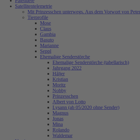
Patentiere
Satellitentelemetrie
Mit Prinzesschen unterwegs. Aus dem Vorwort von Peter
Tierprofile
Mose
Claus
Gambia
Basuto
Marianne
Seppl
Ehemalige Senderstörche
Ehemalige Senderstörche (tabellarisch)
Jahrgang 2022
Håljer
Kristian
Moritz
Nobby
Prinzesschen
Albert von Lotto
Lysann (ab 05/2020 ohne Sender)
Magnus
Jonas
Mina
Rolando
Waldemar