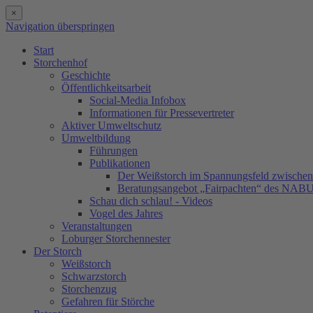
×
Navigation überspringen
Start
Storchenhof
Geschichte
Öffentlichkeitsarbeit
Social-Media Infobox
Informationen für Pressevertreter
Aktiver Umweltschutz
Umweltbildung
Führungen
Publikationen
Der Weißstorch im Spannungsfeld zwischen 
Beratungsangebot „Fairpachten“ des NAB
Schau dich schlau! - Videos
Vogel des Jahres
Veranstaltungen
Loburger Storchennester
Der Storch
Weißstorch
Schwarzstorch
Storchenzug
Gefahren für Störche