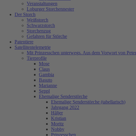
Veranstaltungen
Loburger Storchennester
Der Storch
Weißstorch
Schwarzstorch
Storchenzug
Gefahren für Störche
Patentiere
Satellitentelemetrie
Mit Prinzesschen unterwegs. Aus dem Vorwort von Peter
Tierprofile
Mose
Claus
Gambia
Basuto
Marianne
Seppl
Ehemalige Senderstörche
Ehemalige Senderstörche (tabellarisch)
Jahrgang 2022
Håljer
Kristian
Moritz
Nobby
Prinzesschen