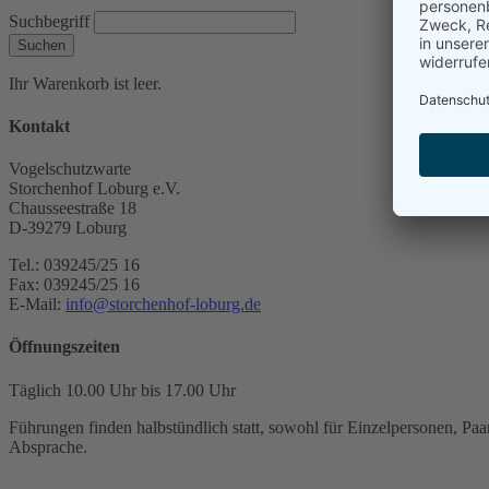
Suchbegriff
Suchen
Ihr Warenkorb ist leer.
Kontakt
Vogelschutzwarte
Storchenhof Loburg e.V.
Chausseestraße 18
D-39279 Loburg
Tel.: 039245/25 16
Fax: 039245/25 16
E-Mail:
info@storchenhof-loburg.de
Öffnungszeiten
Täglich 10.00 Uhr bis 17.00 Uhr
Führungen finden halbstündlich statt, sowohl für Einzelpersonen, Paar
Absprache.