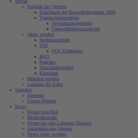
Verein
Projekte des Vereins
Errichtung der Besucherpavillons 2008
Vogelschutzzentrum
Verwaltungsgebäude
Umweltbildungszentrum
Aktiv werden
Stellenangebote
FÖJ
FÖJ -Erlebnisse
BFD
Praktika
Abschlußarbeiten
Ehrenamt
Mitglied werden
Laudatio für Erika
Spenden
Spenden
Unsere Partner
News
Neues vom Hof
Medienberichte
Neues aus den Loburger Horsten
Aktivitäten des Vereins
News Aktiv werden