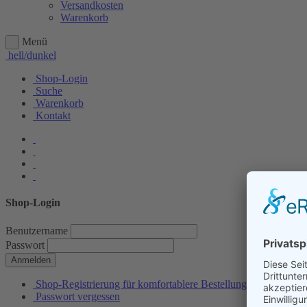
Versandkosten
Warenkorb
Menü
hell/dunkel
Shop-Login
Suche
Warenkorb
Kontakt
Shop-Login
Benutzername
Passwort
Anmelden
Shop-Registrierung für komfortablere Bestellungen
Passwort vergessen