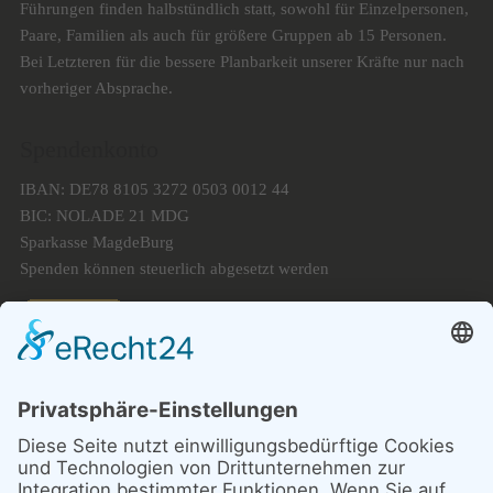
Führungen finden halbstündlich statt, sowohl für Einzelpersonen,
Paare, Familien als auch für größere Gruppen ab 15 Personen.
Bei Letzteren für die bessere Planbarkeit unserer Kräfte nur nach
vorheriger Absprache.
Spendenkonto
IBAN: DE78 8105 3272 0503 0012 44
BIC: NOLADE 21 MDG
Sparkasse MagdeBurg
Spenden können steuerlich abgesetzt werden
Förderung
© 1987 – 2025