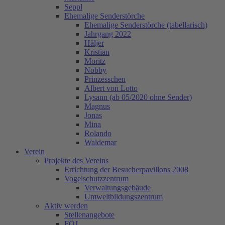
Seppl
Ehemalige Senderstörche
Ehemalige Senderstörche (tabellarisch)
Jahrgang 2022
Håljer
Kristian
Moritz
Nobby
Prinzesschen
Albert von Lotto
Lysann (ab 05/2020 ohne Sender)
Magnus
Jonas
Mina
Rolando
Waldemar
Verein
Projekte des Vereins
Errichtung der Besucherpavillons 2008
Vogelschutzzentrum
Verwaltungsgebäude
Umweltbildungszentrum
Aktiv werden
Stellenangebote
FÖJ