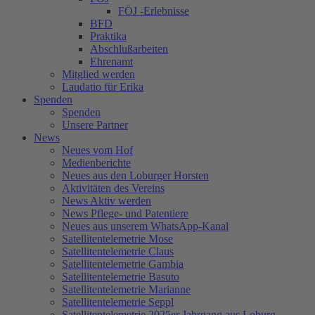
FÖJ -Erlebnisse
BFD
Praktika
Abschlußarbeiten
Ehrenamt
Mitglied werden
Laudatio für Erika
Spenden
Spenden
Unsere Partner
News
Neues vom Hof
Medienberichte
Neues aus den Loburger Horsten
Aktivitäten des Vereins
News Aktiv werden
News Pflege- und Patentiere
Neues aus unserem WhatsApp-Kanal
Satellitentelemetrie Mose
Satellitentelemetrie Claus
Satellitentelemetrie Gambia
Satellitentelemetrie Basuto
Satellitentelemetrie Marianne
Satellitentelemetrie Seppl
Satellitentelemetrie 2025er Jahrgang aus Loburg