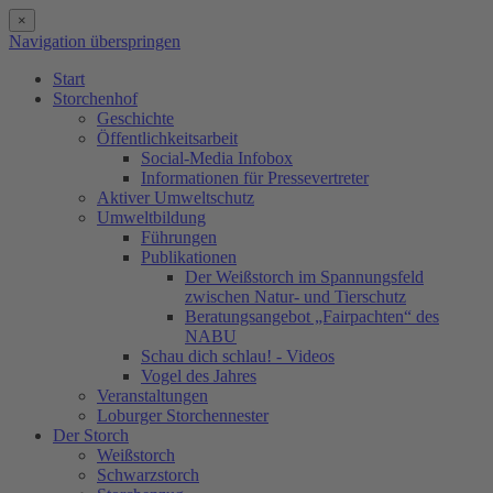
×
Navigation überspringen
Start
Storchenhof
Geschichte
Öffentlichkeitsarbeit
Social-Media Infobox
Informationen für Pressevertreter
Aktiver Umweltschutz
Umweltbildung
Führungen
Publikationen
Der Weißstorch im Spannungsfeld
zwischen Natur- und Tierschutz
Beratungsangebot „Fairpachten“ des
NABU
Schau dich schlau! - Videos
Vogel des Jahres
Veranstaltungen
Loburger Storchennester
Der Storch
Weißstorch
Schwarzstorch