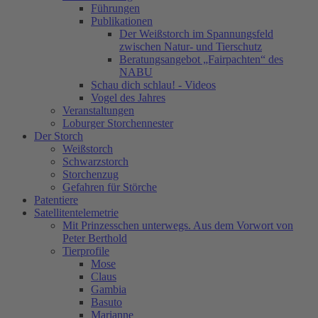
Führungen
Publikationen
Der Weißstorch im Spannungsfeld
zwischen Natur- und Tierschutz
Beratungsangebot „Fairpachten“ des
NABU
Schau dich schlau! - Videos
Vogel des Jahres
Veranstaltungen
Loburger Storchennester
Der Storch
Weißstorch
Schwarzstorch
Storchenzug
Gefahren für Störche
Patentiere
Satellitentelemetrie
Mit Prinzesschen unterwegs. Aus dem Vorwort von
Peter Berthold
Tierprofile
Mose
Claus
Gambia
Basuto
Marianne