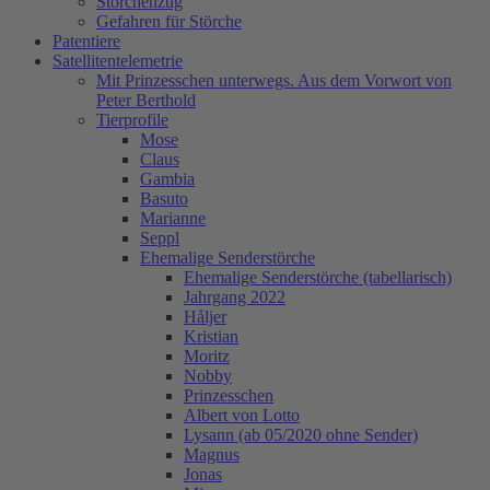
Storchenzug
Gefahren für Störche
Patentiere
Satellitentelemetrie
Mit Prinzesschen unterwegs. Aus dem Vorwort von
Peter Berthold
Tierprofile
Mose
Claus
Gambia
Basuto
Marianne
Seppl
Ehemalige Senderstörche
Ehemalige Senderstörche (tabellarisch)
Jahrgang 2022
Håljer
Kristian
Moritz
Nobby
Prinzesschen
Albert von Lotto
Lysann (ab 05/2020 ohne Sender)
Magnus
Jonas