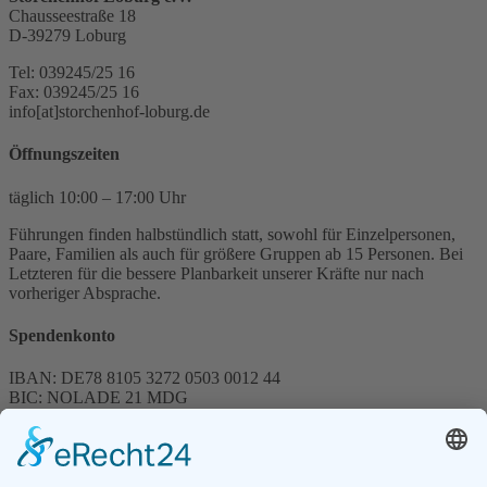
Chausseestraße 18
D-39279 Loburg
Tel: 039245/25 16
Fax: 039245/25 16
info[at]storchenhof-loburg.de
Öffnungszeiten
täglich 10:00 – 17:00 Uhr
Führungen finden halbstündlich statt, sowohl für Einzelpersonen,
Paare, Familien als auch für größere Gruppen ab 15 Personen. Bei
Letzteren für die bessere Planbarkeit unserer Kräfte nur nach
vorheriger Absprache.
Spendenkonto
IBAN: DE78 8105 3272 0503 0012 44
BIC: NOLADE 21 MDG
Sparkasse MagdeBurg
Spenden können steuerlich abgesetzt werden