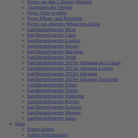
Neues aus den Loburger Horsten
Aktivitäten des Vereins
News Aktiv werden
News Pflege- und Patentiere
Neues aus unserem WhatsApp-Kanal
Satellitentelemetrie Mose
Satellitentelemetrie Claus
Satellitentelemetrie Gambia
Satellitentelemetrie Basuto
Satellitentelemetrie Marianne
Satellitentelemetrie Seppl
Satellitentelemetrie 2025er Jahrgang aus Loburg
Satellitentelemetrie 2023er Jahrgang Loburg
Satellitentelemetrie 2022er Jahrgang
Satellitentelemetrie 2023er Jahrgang Salzwedel
Satellitentelemetrie Håljer
Satellitentelemetrie Nobby
Satellitentelemetrie Waldemar
Satellitentelemetrie Köckte
Satellitentelemetrie Rolando
Satellitentelemetrie Magnus
Satellitentelemetrie Jonas
Shop
Patenschaften
Artikel Prinzesschen