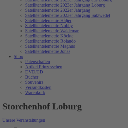
Satellitentelemetrie 2023er Jahrgang Loburg
Satellitentelemetrie 2022er Jahrgang
Satellitentelemetrie 2023er Jahrgang Salzwedel
Satellitentelemetrie Håljer
Satellitentelemetrie Nobby
Satellitentelemetrie Waldemar
Satellitentelemetrie Köckte
Satellitentelemetrie Rolando
Satellitentelemetrie Magnus
Satellitentelemetrie Jonas
Shop
Patenschaften
Artikel Prinzesschen
DVD/CD
Bücher
Souvenirs
Versandkosten
Warenkorb
Storchenhof Loburg
Unsere Veranstaltungen