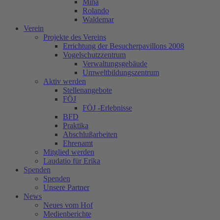
Mina
Rolando
Waldemar
Verein
Projekte des Vereins
Errichtung der Besucherpavillons 2008
Vogelschutzzentrum
Verwaltungsgebäude
Umweltbildungszentrum
Aktiv werden
Stellenangebote
FÖJ
FÖJ -Erlebnisse
BFD
Praktika
Abschlußarbeiten
Ehrenamt
Mitglied werden
Laudatio für Erika
Spenden
Spenden
Unsere Partner
News
Neues vom Hof
Medienberichte