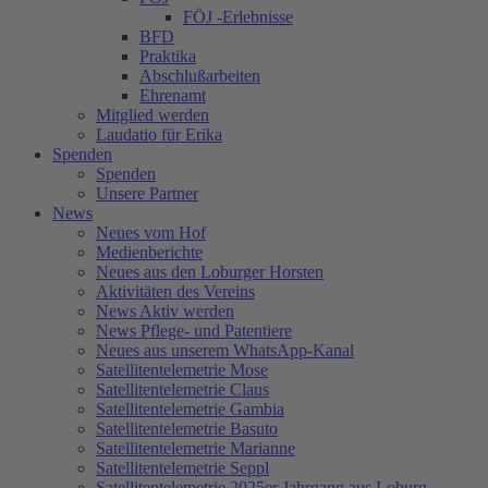
FÖJ -Erlebnisse
BFD
Praktika
Abschlußarbeiten
Ehrenamt
Mitglied werden
Laudatio für Erika
Spenden
Spenden
Unsere Partner
News
Neues vom Hof
Medienberichte
Neues aus den Loburger Horsten
Aktivitäten des Vereins
News Aktiv werden
News Pflege- und Patentiere
Neues aus unserem WhatsApp-Kanal
Satellitentelemetrie Mose
Satellitentelemetrie Claus
Satellitentelemetrie Gambia
Satellitentelemetrie Basuto
Satellitentelemetrie Marianne
Satellitentelemetrie Seppl
Satellitentelemetrie 2025er Jahrgang aus Loburg