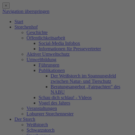
×
Navigation überspringen
Start
Storchenhof
Geschichte
Öffentlichkeitsarbeit
Social-Media Infobox
Informationen für Pressevertreter
Aktiver Umweltschutz
Umweltbildung
Führungen
Publikationen
Der Weißstorch im Spannungsfeld
zwischen Natur- und Tierschutz
Beratungsangebot „Fairpachten“ des
NABU
Schau dich schlau! - Videos
Vogel des Jahres
Veranstaltungen
Loburger Storchennester
Der Storch
Weißstorch
Schwarzstorch