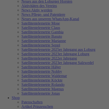
Neues aus den Loburger Horsten
Aktivitäten des Vereins
News Aktiv werden
News Pflege- und Patentiere
Neues aus unserem WhatsApp-Kanal
Satellitentelemetrie Mose
Satellitentelemetrie Claus
Satellitentelemetrie Gambia
Satellitentelemetrie Basuto
Satellitentelemetrie Marianne
Satellitentelemetrie Seppl
Satellitentelemetrie 2025er Jahrgang aus Loburg
Satellitentelemetrie 2023er Jahrgang Loburg
Satellitentelemetrie 2022er Jahrgang
Satellitentelemetrie 2023er Jahrgang Salzwedel
Satellitentelemetrie Håljer
Satellitentelemetrie Nobby
Satellitentelemetrie Waldemar
Satellitentelemetrie Köckte
Satellitentelemetrie Rolando
Satellitentelemetrie Magnus
Satellitentelemetrie Jonas
Shop
Patenschaften
Artikel Prinzesschen