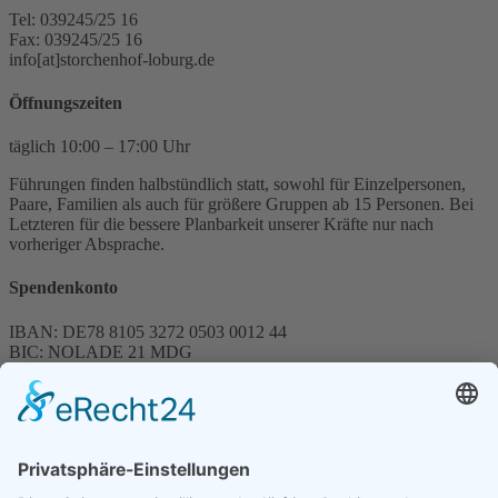
Tel: 039245/25 16
Fax: 039245/25 16
info[at]storchenhof-loburg.de
Öffnungszeiten
täglich 10:00 – 17:00 Uhr
Führungen finden halbstündlich statt, sowohl für Einzelpersonen,
Paare, Familien als auch für größere Gruppen ab 15 Personen. Bei
Letzteren für die bessere Planbarkeit unserer Kräfte nur nach
vorheriger Absprache.
Spendenkonto
IBAN: DE78 8105 3272 0503 0012 44
BIC: NOLADE 21 MDG
Sparkasse MagdeBurg
Spenden können steuerlich abgesetzt werden
Förderung