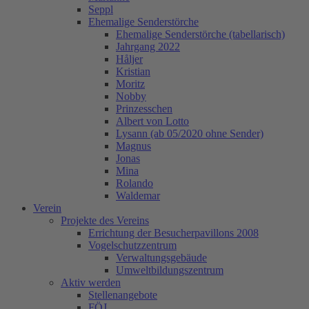
Seppl
Ehemalige Senderstörche
Ehemalige Senderstörche (tabellarisch)
Jahrgang 2022
Håljer
Kristian
Moritz
Nobby
Prinzesschen
Albert von Lotto
Lysann (ab 05/2020 ohne Sender)
Magnus
Jonas
Mina
Rolando
Waldemar
Verein
Projekte des Vereins
Errichtung der Besucherpavillons 2008
Vogelschutzzentrum
Verwaltungsgebäude
Umweltbildungszentrum
Aktiv werden
Stellenangebote
FÖJ