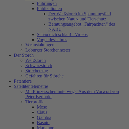
Führungen
Publikationen
Der Weißstorch im Spannungsfeld
zwischen Natur- und Tierschutz
Beratungsangebot „Fairpachten“ des
NABU
Schau dich schlau! - Videos
Vogel des Jahres
Veranstaltungen
Loburger Storchennester
Der Storch
Weißstorch
Schwarzstorch
Storchenzug
Gefahren für Störche
Patentiere
Satellitentelemetrie
Mit Prinzesschen unterwegs. Aus dem Vorwort von
Peter Berthold
Tierprofile
Mose
Claus
Gambia
Basuto
Marianne