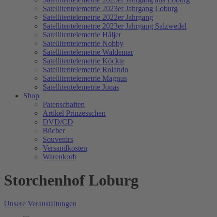
Satellitentelemetrie 2023er Jahrgang Loburg
Satellitentelemetrie 2022er Jahrgang
Satellitentelemetrie 2023er Jahrgang Salzwedel
Satellitentelemetrie Håljer
Satellitentelemetrie Nobby
Satellitentelemetrie Waldemar
Satellitentelemetrie Köckte
Satellitentelemetrie Rolando
Satellitentelemetrie Magnus
Satellitentelemetrie Jonas
Shop
Patenschaften
Artikel Prinzesschen
DVD/CD
Bücher
Souvenirs
Versandkosten
Warenkorb
Storchenhof Loburg
Unsere Veranstaltungen