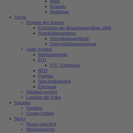
Mina
Rolando
Waldemar
Verein
Projekte des Vereins
Errichtung der Besucherpavillons 2008
Vogelschutzzentrum
Verwaltungsgebäude
Umweltbildungszentrum
Aktiv werden
Stellenangebote
FÖJ
FÖJ -Erlebnisse
BFD
Praktika
Abschlußarbeiten
Ehrenamt
Mitglied werden
Laudatio für Erika
Spenden
Spenden
Unsere Partner
News
Neues vom Hof
Medienberichte