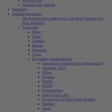
Storchenzug
Gefahren für Störche
Patentiere
Satellitentelemetrie
Mit Prinzesschen unterwegs. Aus dem Vorwort von
Peter Berthold
Tierprofile
Mose
Claus
Gambia
Basuto
Marianne
Seppl
Ehemalige Senderstörche
Ehemalige Senderstörche (tabellarisch)
Jahrgang 2022
Håljer
Kristian
Moritz
Nobby
Prinzesschen
Albert von Lotto
Lysann (ab 05/2020 ohne Sender)
Magnus
Jonas