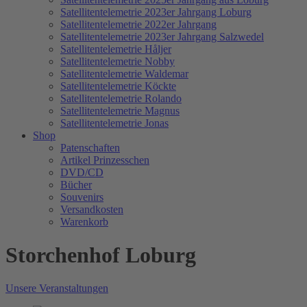
Satellitentelemetrie 2023er Jahrgang Loburg
Satellitentelemetrie 2022er Jahrgang
Satellitentelemetrie 2023er Jahrgang Salzwedel
Satellitentelemetrie Håljer
Satellitentelemetrie Nobby
Satellitentelemetrie Waldemar
Satellitentelemetrie Köckte
Satellitentelemetrie Rolando
Satellitentelemetrie Magnus
Satellitentelemetrie Jonas
Shop
Patenschaften
Artikel Prinzesschen
DVD/CD
Bücher
Souvenirs
Versandkosten
Warenkorb
Storchenhof Loburg
Unsere Veranstaltungen