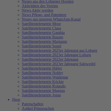
Neues aus den Loburger Horsten
Aktivitäten des Vereins
News Aktiv werden
News Pflege- und Patentiere
Neues aus unserem WhatsApp-Kanal
Satellitentelemetrie Mose
Satellitentelemetrie Claus
Satellitentelemetrie Gambia
Satellitentelemetrie Basuto
Satellitentelemetrie Marianne
Satellitentelemetrie Seppl
Satellitentelemetrie 2025er Jahrgang aus Loburg
Satellitentelemetrie 2023er Jahrgang Loburg
Satellitentelemetrie 2022er Jahrgang
Satellitentelemetrie 2023er Jahrgang Salzwedel
Satellitentelemetrie Håljer
Satellitentelemetrie Nobby
Satellitentelemetrie Waldemar
Satellitentelemetrie Köckte
Satellitentelemetrie Rolando
Satellitentelemetrie Magnus
Satellitentelemetrie Jonas
Shop
Patenschaften
Artikel Prinzesschen