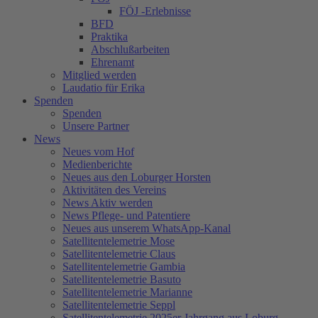
FÖJ -Erlebnisse
BFD
Praktika
Abschlußarbeiten
Ehrenamt
Mitglied werden
Laudatio für Erika
Spenden
Spenden
Unsere Partner
News
Neues vom Hof
Medienberichte
Neues aus den Loburger Horsten
Aktivitäten des Vereins
News Aktiv werden
News Pflege- und Patentiere
Neues aus unserem WhatsApp-Kanal
Satellitentelemetrie Mose
Satellitentelemetrie Claus
Satellitentelemetrie Gambia
Satellitentelemetrie Basuto
Satellitentelemetrie Marianne
Satellitentelemetrie Seppl
Satellitentelemetrie 2025er Jahrgang aus Loburg