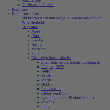
Storchenzug
Gefahren für Störche
Patentiere
Satellitentelemetrie
Mit Prinzesschen unterwegs. Aus dem Vorwort von
Peter Berthold
Tierprofile
Mose
Claus
Gambia
Basuto
Marianne
Seppl
Ehemalige Senderstörche
Ehemalige Senderstörche (tabellarisch)
Jahrgang 2022
Håljer
Kristian
Moritz
Nobby
Prinzesschen
Albert von Lotto
Lysann (ab 05/2020 ohne Sender)
Magnus
Jonas