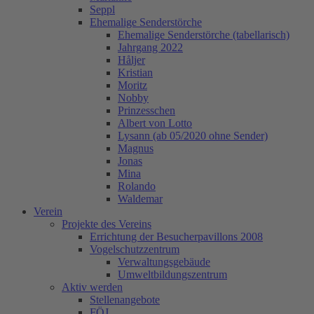
Seppl
Ehemalige Senderstörche
Ehemalige Senderstörche (tabellarisch)
Jahrgang 2022
Håljer
Kristian
Moritz
Nobby
Prinzesschen
Albert von Lotto
Lysann (ab 05/2020 ohne Sender)
Magnus
Jonas
Mina
Rolando
Waldemar
Verein
Projekte des Vereins
Errichtung der Besucherpavillons 2008
Vogelschutzzentrum
Verwaltungsgebäude
Umweltbildungszentrum
Aktiv werden
Stellenangebote
FÖJ