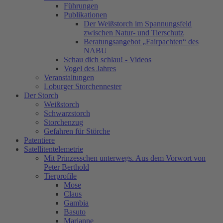
Führungen
Publikationen
Der Weißstorch im Spannungsfeld
zwischen Natur- und Tierschutz
Beratungsangebot „Fairpachten“ des
NABU
Schau dich schlau! - Videos
Vogel des Jahres
Veranstaltungen
Loburger Storchennester
Der Storch
Weißstorch
Schwarzstorch
Storchenzug
Gefahren für Störche
Patentiere
Satellitentelemetrie
Mit Prinzesschen unterwegs. Aus dem Vorwort von
Peter Berthold
Tierprofile
Mose
Claus
Gambia
Basuto
Marianne