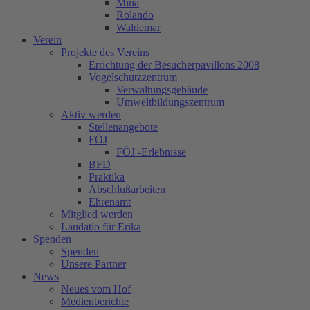
Mina
Rolando
Waldemar
Verein
Projekte des Vereins
Errichtung der Besucherpavillons 2008
Vogelschutzzentrum
Verwaltungsgebäude
Umweltbildungszentrum
Aktiv werden
Stellenangebote
FÖJ
FÖJ -Erlebnisse
BFD
Praktika
Abschlußarbeiten
Ehrenamt
Mitglied werden
Laudatio für Erika
Spenden
Spenden
Unsere Partner
News
Neues vom Hof
Medienberichte