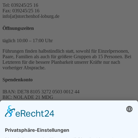
Tel: 039245/25 16
Fax: 039245/25 16
info[at]storchenhof-loburg.de
Öffnungszeiten
täglich 10:00 – 17:00 Uhr
Führungen finden halbstündlich statt, sowohl für Einzelpersonen,
Paare, Familien als auch für größere Gruppen ab 15 Personen. Bei
Letzteren für die bessere Planbarkeit unserer Kräfte nur nach
vorheriger Absprache.
Spendenkonto
IBAN: DE78 8105 3272 0503 0012 44
BIC: NOLADE 21 MDG
Sparkasse MagdeBurg
Spenden können steuerlich abgesetzt werden
Förderung