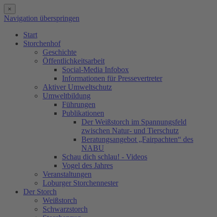
×
Navigation überspringen
Start
Storchenhof
Geschichte
Öffentlichkeitsarbeit
Social-Media Infobox
Informationen für Pressevertreter
Aktiver Umweltschutz
Umweltbildung
Führungen
Publikationen
Der Weißstorch im Spannungsfeld
zwischen Natur- und Tierschutz
Beratungsangebot „Fairpachten“ des
NABU
Schau dich schlau! - Videos
Vogel des Jahres
Veranstaltungen
Loburger Storchennester
Der Storch
Weißstorch
Schwarzstorch