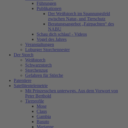
Führungen
Publikationen
Der Weißstorch im Spannungsfeld
zwischen Natur- und Tierschutz
Beratungsangebot „Fairpachten“ des
NABU
Schau dich schlau! - Videos
Vogel des Jahres
Veranstaltungen
Loburger Storchennester
Der Storch
Weißstorch
Schwarzstorch
Storchenzug
Gefahren für Störche
Patentiere
Satellitentelemetrie
Mit Prinzesschen unterwegs. Aus dem Vorwort von
Peter Berthold
Tierprofile
Mose
Claus
Gambia
Basuto
Marianne