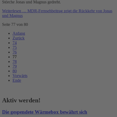
Störche Jonas und Magnus gedreht.
Weiterlesen …
MDR-Fernsehbeitrag zeigt die Rückkehr von Jonas
und Magnus
Seite 77 von 80
Anfang
Zurück
74
75
76
77
78
79
80
Vorwärts
Ende
Aktiv werden!
Die gespendete Wärmebox bewährt sich