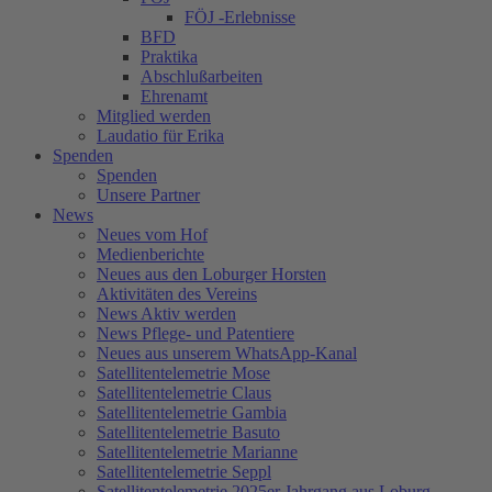
FÖJ -Erlebnisse
BFD
Praktika
Abschlußarbeiten
Ehrenamt
Mitglied werden
Laudatio für Erika
Spenden
Spenden
Unsere Partner
News
Neues vom Hof
Medienberichte
Neues aus den Loburger Horsten
Aktivitäten des Vereins
News Aktiv werden
News Pflege- und Patentiere
Neues aus unserem WhatsApp-Kanal
Satellitentelemetrie Mose
Satellitentelemetrie Claus
Satellitentelemetrie Gambia
Satellitentelemetrie Basuto
Satellitentelemetrie Marianne
Satellitentelemetrie Seppl
Satellitentelemetrie 2025er Jahrgang aus Loburg