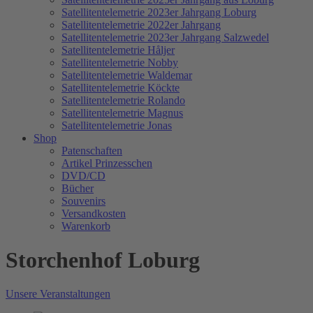
Satellitentelemetrie 2023er Jahrgang Loburg
Satellitentelemetrie 2022er Jahrgang
Satellitentelemetrie 2023er Jahrgang Salzwedel
Satellitentelemetrie Håljer
Satellitentelemetrie Nobby
Satellitentelemetrie Waldemar
Satellitentelemetrie Köckte
Satellitentelemetrie Rolando
Satellitentelemetrie Magnus
Satellitentelemetrie Jonas
Shop
Patenschaften
Artikel Prinzesschen
DVD/CD
Bücher
Souvenirs
Versandkosten
Warenkorb
Storchenhof Loburg
Unsere Veranstaltungen