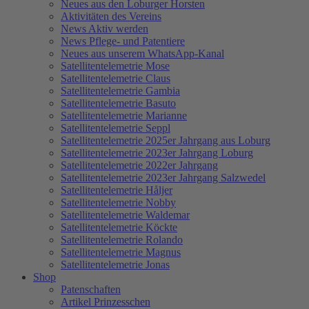
Neues aus den Loburger Horsten
Aktivitäten des Vereins
News Aktiv werden
News Pflege- und Patentiere
Neues aus unserem WhatsApp-Kanal
Satellitentelemetrie Mose
Satellitentelemetrie Claus
Satellitentelemetrie Gambia
Satellitentelemetrie Basuto
Satellitentelemetrie Marianne
Satellitentelemetrie Seppl
Satellitentelemetrie 2025er Jahrgang aus Loburg
Satellitentelemetrie 2023er Jahrgang Loburg
Satellitentelemetrie 2022er Jahrgang
Satellitentelemetrie 2023er Jahrgang Salzwedel
Satellitentelemetrie Håljer
Satellitentelemetrie Nobby
Satellitentelemetrie Waldemar
Satellitentelemetrie Köckte
Satellitentelemetrie Rolando
Satellitentelemetrie Magnus
Satellitentelemetrie Jonas
Shop
Patenschaften
Artikel Prinzesschen