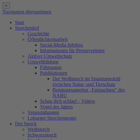
×
Navigation überspringen
Start
Storchenhof
Geschichte
Öffentlichkeitsarbeit
Social-Media Infobox
Informationen für Pressevertreter
Aktiver Umweltschutz
Umweltbildung
Führungen
Publikationen
Der Weißstorch im Spannungsfeld
zwischen Natur- und Tierschutz
Beratungsangebot „Fairpachten“ des
NABU
Schau dich schlau! - Videos
Vogel des Jahres
Veranstaltungen
Loburger Storchennester
Der Storch
Weißstorch
Schwarzstorch