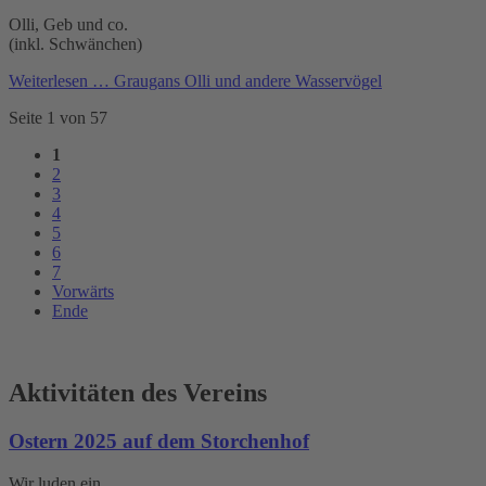
Olli, Geb und co.
(inkl. Schwänchen)
Weiterlesen …
Graugans Olli und andere Wasservögel
Seite 1 von 57
1
2
3
4
5
6
7
Vorwärts
Ende
Aktivitäten des Vereins
Ostern 2025 auf dem Storchenhof
Wir luden ein...