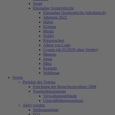
Seppl
Ehemalige Senderstörche
Ehemalige Senderstörche (tabellarisch)
Jahrgang 2022
Håljer
Kristian
Moritz
Nobby
Prinzesschen
Albert von Lotto
Lysann (ab 05/2020 ohne Sender)
Magnus
Jonas
Mina
Rolando
Waldemar
Verein
Projekte des Vereins
Errichtung der Besucherpavillons 2008
Vogelschutzzentrum
Verwaltungsgebäude
Umweltbildungszentrum
Aktiv werden
Stellenangebote
FÖJ