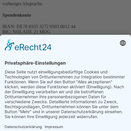
vorheriger Absprache.
Spendenkonto
IBAN: DE78 8105 3272 0503 0012 44
BIC: NOLADE 21 MDG
Sparkasse MagdeBurg
Spenden können steuerlich abgesetzt werden
Förderung
© 1987 – 2025
Storchenhof Loburg e.V.
Alle Rechte vorbehalten.
Cookie-Einstellungen
Navigation überspringen
Impressum
Haftungsausschluss