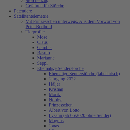
Storchenzug
Gefahren für Störche
Patentiere
Satellitentelemetrie
Mit Prinzesschen unterwegs. Aus dem Vorwort von
Peter Berthold
Tierprofile
Mose
Claus
Gambia
Basuto
Marianne
Seppl
Ehemalige Senderstörche
Ehemalige Senderstörche (tabellarisch)
Jahrgang 2022
Håljer
Kristian
Moritz
Nobby
Prinzesschen
Albert von Lotto
Lysann (ab 05/2020 ohne Sender)
Magnus
Jonas