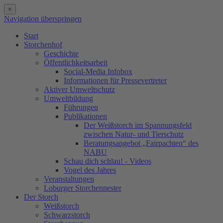
×
Navigation überspringen
Start
Storchenhof
Geschichte
Öffentlichkeitsarbeit
Social-Media Infobox
Informationen für Pressevertreter
Aktiver Umweltschutz
Umweltbildung
Führungen
Publikationen
Der Weißstorch im Spannungsfeld
zwischen Natur- und Tierschutz
Beratungsangebot „Fairpachten“ des
NABU
Schau dich schlau! - Videos
Vogel des Jahres
Veranstaltungen
Loburger Storchennester
Der Storch
Weißstorch
Schwarzstorch