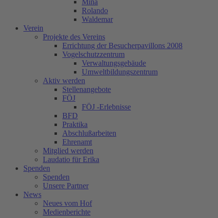
Mina
Rolando
Waldemar
Verein
Projekte des Vereins
Errichtung der Besucherpavillons 2008
Vogelschutzzentrum
Verwaltungsgebäude
Umweltbildungszentrum
Aktiv werden
Stellenangebote
FÖJ
FÖJ -Erlebnisse
BFD
Praktika
Abschlußarbeiten
Ehrenamt
Mitglied werden
Laudatio für Erika
Spenden
Spenden
Unsere Partner
News
Neues vom Hof
Medienberichte