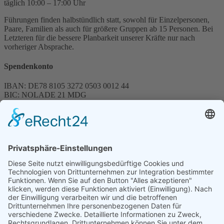
täglich 10:00 – 17:00 Uhr
Führungen finden halbstündlich statt, sowohl für Einzelpersonen,
Paare, Familien als auch für größere Gruppen ab 15 Personen. Bei
Letzteren für die bessere Planbarkeit unserer Kräfte nur nach
vorheriger Absprache.
Spendenkonto
IBAN: DE78 8105 3272 0503 0012 44
BIC: NOLADE 21 MDG
Sparkasse MagdeBurg
Spenden können steuerlich abgesetzt werden
Förderung
© 1987 – 2025
Storchenhof Loburg e.V.
Alle Rechte vorbehalten.