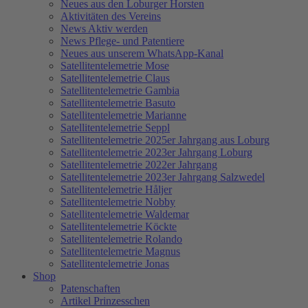
Neues aus den Loburger Horsten
Aktivitäten des Vereins
News Aktiv werden
News Pflege- und Patentiere
Neues aus unserem WhatsApp-Kanal
Satellitentelemetrie Mose
Satellitentelemetrie Claus
Satellitentelemetrie Gambia
Satellitentelemetrie Basuto
Satellitentelemetrie Marianne
Satellitentelemetrie Seppl
Satellitentelemetrie 2025er Jahrgang aus Loburg
Satellitentelemetrie 2023er Jahrgang Loburg
Satellitentelemetrie 2022er Jahrgang
Satellitentelemetrie 2023er Jahrgang Salzwedel
Satellitentelemetrie Håljer
Satellitentelemetrie Nobby
Satellitentelemetrie Waldemar
Satellitentelemetrie Köckte
Satellitentelemetrie Rolando
Satellitentelemetrie Magnus
Satellitentelemetrie Jonas
Shop
Patenschaften
Artikel Prinzesschen