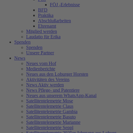
FÖJ -Erlebnisse
BFD
Praktika
Abschlußarbeiten
Ehrenamt
Mitglied werden
Laudatio für Erika
Spenden
Spenden
Unsere Partner
News
Neues vom Hof
Medienberichte
Neues aus den Loburger Horsten
Aktivitäten des Vereins
News Aktiv werden
News Pflege- und Patentiere
Neues aus unserem WhatsApp-Kanal
Satellitentelemetrie Mose
Satellitentelemetrie Claus
Satellitentelemetrie Gambia
Satellitentelemetrie Basuto
Satellitentelemetrie Marianne
Satellitentelemetrie Seppl
Satellitentelemetrie 2025er Jahrgang aus Loburg