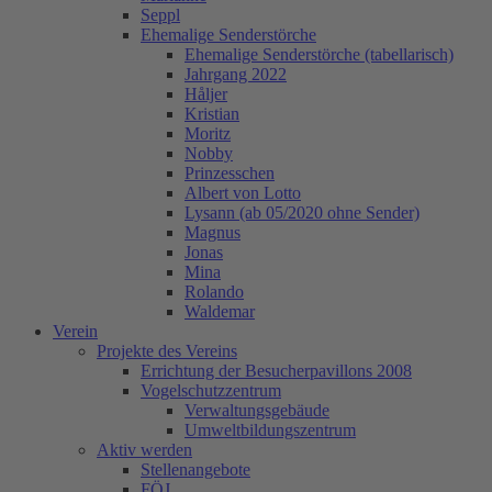
Seppl
Ehemalige Senderstörche
Ehemalige Senderstörche (tabellarisch)
Jahrgang 2022
Håljer
Kristian
Moritz
Nobby
Prinzesschen
Albert von Lotto
Lysann (ab 05/2020 ohne Sender)
Magnus
Jonas
Mina
Rolando
Waldemar
Verein
Projekte des Vereins
Errichtung der Besucherpavillons 2008
Vogelschutzzentrum
Verwaltungsgebäude
Umweltbildungszentrum
Aktiv werden
Stellenangebote
FÖJ