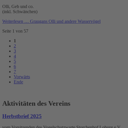
Olli, Geb und co.
(inkl. Schwänchen)
Weiterlesen …
Graugans Olli und andere Wasservögel
Seite 1 von 57
1
2
3
4
5
6
7
Vorwärts
Ende
Aktivitäten des Vereins
Herbstbrief 2025
vom Vorsitzenden des Vogelschutzwarte Storchenhof Loburg e.V.