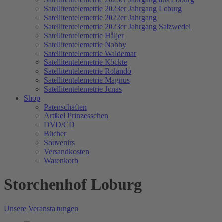
Satellitentelemetrie 2023er Jahrgang Loburg
Satellitentelemetrie 2022er Jahrgang
Satellitentelemetrie 2023er Jahrgang Salzwedel
Satellitentelemetrie Håljer
Satellitentelemetrie Nobby
Satellitentelemetrie Waldemar
Satellitentelemetrie Köckte
Satellitentelemetrie Rolando
Satellitentelemetrie Magnus
Satellitentelemetrie Jonas
Shop
Patenschaften
Artikel Prinzesschen
DVD/CD
Bücher
Souvenirs
Versandkosten
Warenkorb
Storchenhof Loburg
Unsere Veranstaltungen