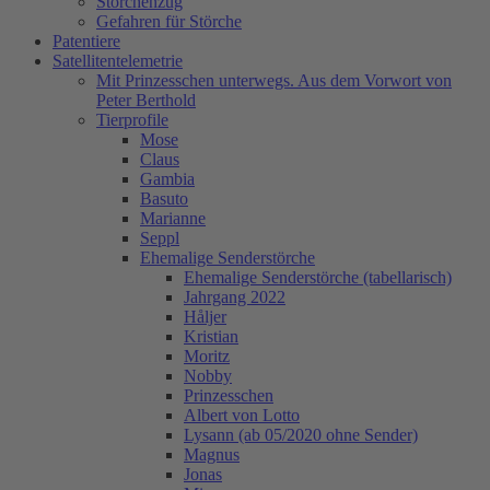
Storchenzug
Gefahren für Störche
Patentiere
Satellitentelemetrie
Mit Prinzesschen unterwegs. Aus dem Vorwort von
Peter Berthold
Tierprofile
Mose
Claus
Gambia
Basuto
Marianne
Seppl
Ehemalige Senderstörche
Ehemalige Senderstörche (tabellarisch)
Jahrgang 2022
Håljer
Kristian
Moritz
Nobby
Prinzesschen
Albert von Lotto
Lysann (ab 05/2020 ohne Sender)
Magnus
Jonas