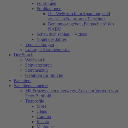
Führungen
Publikationen
Der Weißstorch im Spannungsfeld
zwischen Natur- und Tierschutz
Beratungsangebot „Fairpachten“ des
NABU
Schau dich schlau! - Videos
Vogel des Jahres
Veranstaltungen
Loburger Storchennester
Der Storch
Weißstorch
Schwarzstorch
Storchenzug
Gefahren für Störche
Patentiere
Satellitentelemetrie
Mit Prinzesschen unterwegs. Aus dem Vorwort von
Peter Berthold
Tierprofile
Mose
Claus
Gambia
Basuto
Marianne