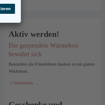
Aktiv werden!
Die gespendete Wärmebox
bewährt sich
Besonders die Elsterküken danken es mit gutem
Wachstum.
Weiterlesen …
Geschenke und