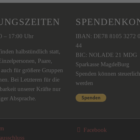
UNGSZEITEN
SPENDENKO
00 – 17:00 Uhr
IBAN: DE78 8105 3272 
44
nden halbstündlich statt,
BIC: NOLADE 21 MDG
Einzelpersonen, Paare,
Sparkasse MagdeBurg
s auch für größere Gruppen
Spenden können steuerlich
en. Bei Letzteren für die
werden
barkeit unserer Kräfte nur
iger Absprache.
on überspringen
um
Facebook
ausschluss