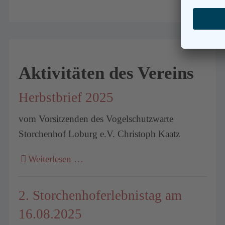
Aktivitäten des Vereins
Herbstbrief 2025
vom Vorsitzenden des Vogelschutzwarte
Storchenhof Loburg e.V. Christoph Kaatz
Weiterlesen …
2. Storchenhoferlebnistag am
16.08.2025