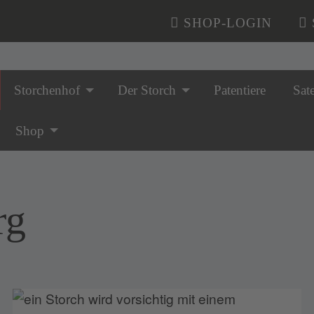
SHOP-LOGIN
Storchenhof
Der Storch
Patentiere
Sate
n überspringen
Shop
rg