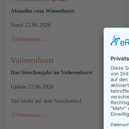
Aktuelles vom Wiesenhorst
Stand 22.06.2026
Weiterlesen …
Volierenhorst
Das Storchenjahr im Volierenhorst
Update 22.06.2026
Tim bleibt auf dem Storchenhof
Weiterlesen …