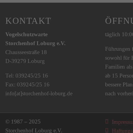
KONTAKT
ÖFFN
Vogelschutzwarte
täglich 10:
Storchenhof Loburg e.V.
Führungen fi
Chausseestraße 18
sowohl für 
D-39279 Loburg
Familien al
Tel: 039245/25 16
ab 15 Person
Fax: 039245/25 16
bessere Plan
info[at]storchenhof-loburg.de
nach vorher
Navigati
© 1987 – 2025
Impress
Storchenhof Loburg e.V.
Haftungs