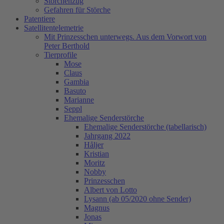
Storchenzug
Gefahren für Störche
Patentiere
Satellitentelemetrie
Mit Prinzesschen unterwegs. Aus dem Vorwort von
Peter Berthold
Tierprofile
Mose
Claus
Gambia
Basuto
Marianne
Seppl
Ehemalige Senderstörche
Ehemalige Senderstörche (tabellarisch)
Jahrgang 2022
Håljer
Kristian
Moritz
Nobby
Prinzesschen
Albert von Lotto
Lysann (ab 05/2020 ohne Sender)
Magnus
Jonas