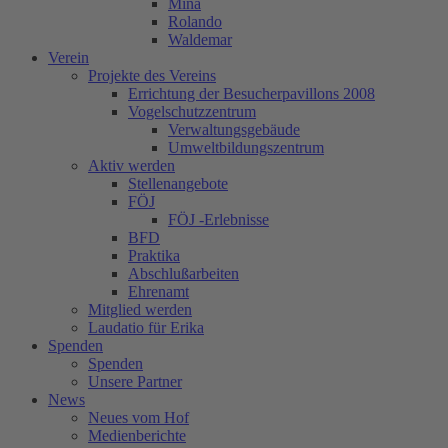
Mina
Rolando
Waldemar
Verein
Projekte des Vereins
Errichtung der Besucherpavillons 2008
Vogelschutzzentrum
Verwaltungsgebäude
Umweltbildungszentrum
Aktiv werden
Stellenangebote
FÖJ
FÖJ -Erlebnisse
BFD
Praktika
Abschlußarbeiten
Ehrenamt
Mitglied werden
Laudatio für Erika
Spenden
Spenden
Unsere Partner
News
Neues vom Hof
Medienberichte