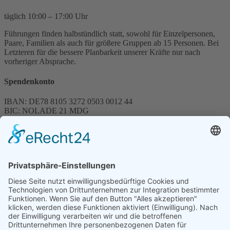
täglich 10:00 – 17:00 Uhr
Führungen finden halbstündlich statt, sowohl für Einzelpersonen,
Paare, Familien als auch für größere Gruppen ab 15 Personen. Bei
Letzteren für die bessere Planbarkeit unserer Kräfte nur nach
vorheriger Absprache.
Spendenkonto
IBAN: DE78 8105 3272 0503 0012 44
BIC: NOLADE 21 MDG
Sparkasse MagdeBurg
Spenden können steuerlich abgesetzt werden
Förderung
© 1987 – 2025
Storchenhof Loburg e.V.
Alle Rechte vorbehalten.