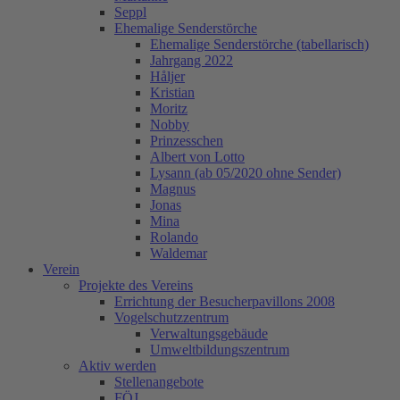
Seppl
Ehemalige Senderstörche
Ehemalige Senderstörche (tabellarisch)
Jahrgang 2022
Håljer
Kristian
Moritz
Nobby
Prinzesschen
Albert von Lotto
Lysann (ab 05/2020 ohne Sender)
Magnus
Jonas
Mina
Rolando
Waldemar
Verein
Projekte des Vereins
Errichtung der Besucherpavillons 2008
Vogelschutzzentrum
Verwaltungsgebäude
Umweltbildungszentrum
Aktiv werden
Stellenangebote
FÖJ