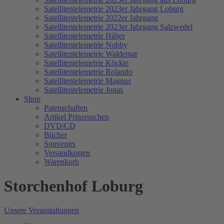
Satellitentelemetrie 2023er Jahrgang Loburg
Satellitentelemetrie 2022er Jahrgang
Satellitentelemetrie 2023er Jahrgang Salzwedel
Satellitentelemetrie Håljer
Satellitentelemetrie Nobby
Satellitentelemetrie Waldemar
Satellitentelemetrie Köckte
Satellitentelemetrie Rolando
Satellitentelemetrie Magnus
Satellitentelemetrie Jonas
Shop
Patenschaften
Artikel Prinzesschen
DVD/CD
Bücher
Souvenirs
Versandkosten
Warenkorb
Storchenhof Loburg
Unsere Veranstaltungen