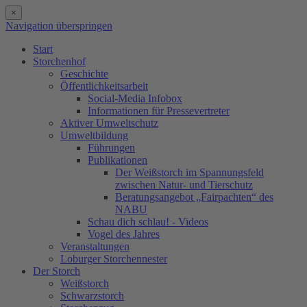
×
Navigation überspringen
Start
Storchenhof
Geschichte
Öffentlichkeitsarbeit
Social-Media Infobox
Informationen für Pressevertreter
Aktiver Umweltschutz
Umweltbildung
Führungen
Publikationen
Der Weißstorch im Spannungsfeld
zwischen Natur- und Tierschutz
Beratungsangebot „Fairpachten“ des
NABU
Schau dich schlau! - Videos
Vogel des Jahres
Veranstaltungen
Loburger Storchennester
Der Storch
Weißstorch
Schwarzstorch