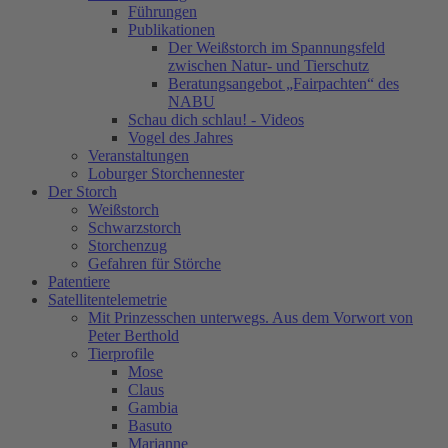
Führungen
Publikationen
Der Weißstorch im Spannungsfeld
zwischen Natur- und Tierschutz
Beratungsangebot „Fairpachten“ des
NABU
Schau dich schlau! - Videos
Vogel des Jahres
Veranstaltungen
Loburger Storchennester
Der Storch
Weißstorch
Schwarzstorch
Storchenzug
Gefahren für Störche
Patentiere
Satellitentelemetrie
Mit Prinzesschen unterwegs. Aus dem Vorwort von
Peter Berthold
Tierprofile
Mose
Claus
Gambia
Basuto
Marianne