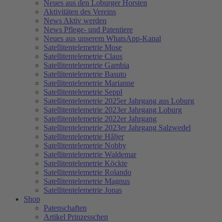
Neues aus den Loburger Horsten
Aktivitäten des Vereins
News Aktiv werden
News Pflege- und Patentiere
Neues aus unserem WhatsApp-Kanal
Satellitentelemetrie Mose
Satellitentelemetrie Claus
Satellitentelemetrie Gambia
Satellitentelemetrie Basuto
Satellitentelemetrie Marianne
Satellitentelemetrie Seppl
Satellitentelemetrie 2025er Jahrgang aus Loburg
Satellitentelemetrie 2023er Jahrgang Loburg
Satellitentelemetrie 2022er Jahrgang
Satellitentelemetrie 2023er Jahrgang Salzwedel
Satellitentelemetrie Håljer
Satellitentelemetrie Nobby
Satellitentelemetrie Waldemar
Satellitentelemetrie Köckte
Satellitentelemetrie Rolando
Satellitentelemetrie Magnus
Satellitentelemetrie Jonas
Shop
Patenschaften
Artikel Prinzesschen