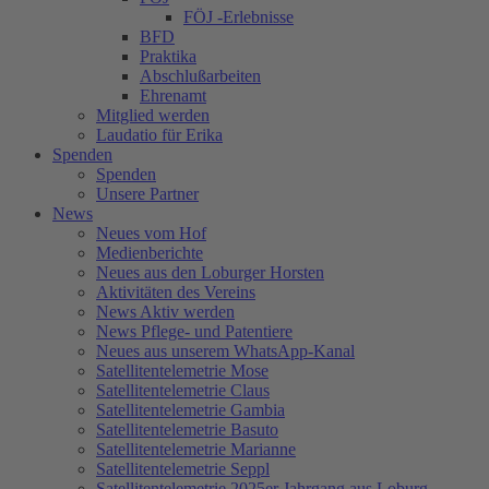
FÖJ -Erlebnisse
BFD
Praktika
Abschlußarbeiten
Ehrenamt
Mitglied werden
Laudatio für Erika
Spenden
Spenden
Unsere Partner
News
Neues vom Hof
Medienberichte
Neues aus den Loburger Horsten
Aktivitäten des Vereins
News Aktiv werden
News Pflege- und Patentiere
Neues aus unserem WhatsApp-Kanal
Satellitentelemetrie Mose
Satellitentelemetrie Claus
Satellitentelemetrie Gambia
Satellitentelemetrie Basuto
Satellitentelemetrie Marianne
Satellitentelemetrie Seppl
Satellitentelemetrie 2025er Jahrgang aus Loburg