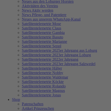
Neues aus den Loburger Horsten
Aktivitäten des Vereins
News Aktiv werden
News Pflege- und Patentiere
Neues aus unserem WhatsApp-Kanal
Satellitentelemetrie Mose
Satellitentelemetrie Claus
Satellitentelemetrie Gambia
Satellitentelemetrie Basuto
Satellitentelemetrie Marianne
Satellitentelemetrie Seppl
Satellitentelemetrie 2025er Jahrgang aus Loburg
Satellitentelemetrie 2023er Jahrgang Loburg
Satellitentelemetrie 2022er Jahrgang
Satellitentelemetrie 2023er Jahrgang Salzwedel
Satellitentelemetrie Håljer
Satellitentelemetrie Nobby
Satellitentelemetrie Waldemar
Satellitentelemetrie Köckte
Satellitentelemetrie Rolando
Satellitentelemetrie Magnus
Satellitentelemetrie Jonas
Shop
Patenschaften
Artikel Prinzesschen