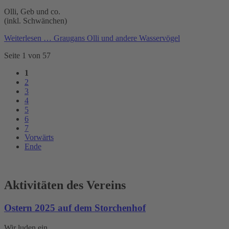
Olli, Geb und co.
(inkl. Schwänchen)
Weiterlesen …
Graugans Olli und andere Wasservögel
Seite 1 von 57
1
2
3
4
5
6
7
Vorwärts
Ende
Aktivitäten des Vereins
Ostern 2025 auf dem Storchenhof
Wir luden ein...