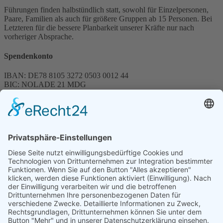
Führungen finden halbstündlich statt, sowohl für Einzelpersonen,
Paare, Familien als auch für größere Gruppen ab 15 Personen. Bei
Letzteren für die bessere Planbarkeit unserer Kräfte nur nach
vorheriger Absprache.
Spendenkonto
IBAN: DE78 8105 3272 0503 0012 44
BIC: NOLADE 21 MDG
Sparkasse MagdeBurg
Spenden können steuerlich abgesetzt werden
Förderung
© 1987 – 2025
Storchenhof Loburg e.V.
Alle Rechte vorbehalten.
Cookie-Einstellungen