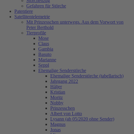
Storchenzug
Gefahren für Störche
Patentiere
Satellitentelemetrie
Mit Prinzesschen unterwegs. Aus dem Vorwort von
Peter Berthold
Tierprofile
Mose
Claus
Gambia
Basuto
Marianne
Seppl
Ehemalige Senderstörche
Ehemalige Senderstörche (tabellarisch)
Jahrgang 2022
Håljer
Kristian
Moritz
Nobby
Prinzesschen
Albert von Lotto
Lysann (ab 05/2020 ohne Sender)
Magnus
Jonas