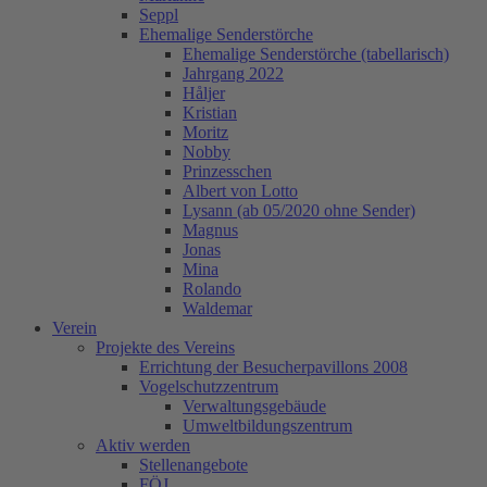
Seppl
Ehemalige Senderstörche
Ehemalige Senderstörche (tabellarisch)
Jahrgang 2022
Håljer
Kristian
Moritz
Nobby
Prinzesschen
Albert von Lotto
Lysann (ab 05/2020 ohne Sender)
Magnus
Jonas
Mina
Rolando
Waldemar
Verein
Projekte des Vereins
Errichtung der Besucherpavillons 2008
Vogelschutzzentrum
Verwaltungsgebäude
Umweltbildungszentrum
Aktiv werden
Stellenangebote
FÖJ