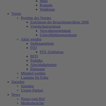
Mina
Rolando
Waldemar
Verein
Projekte des Vereins
Errichtung der Besucherpavillons 2008
Vogelschutzzentrum
Verwaltungsgebäude
Umweltbildungszentrum
Aktiv werden
Stellenangebote
FÖJ
FÖJ -Erlebnisse
BFD
Praktika
Abschlußarbeiten
Ehrenamt
Mitglied werden
Laudatio für Erika
Spenden
Spenden
Unsere Partner
News
Neues vom Hof
Medienberichte