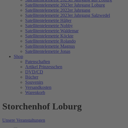
Satellitentelemetrie 2023er Jahrgang Loburg
Satellitentelemetrie 2022er Jahrgang
Satellitentelemetrie 2023er Jahrgang Salzwedel
Satellitentelemetrie Håljer
Satellitentelemetrie Nobby
Satellitentelemetrie Waldemar
Satellitentelemetrie Köckte
Satellitentelemetrie Rolando
Satellitentelemetrie Magnus
Satellitentelemetrie Jonas
Shop
Patenschaften
Artikel Prinzesschen
DVD/CD
Bücher
Souvenirs
Versandkosten
Warenkorb
Storchenhof Loburg
Unsere Veranstaltungen