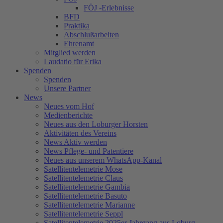
FÖJ -Erlebnisse
BFD
Praktika
Abschlußarbeiten
Ehrenamt
Mitglied werden
Laudatio für Erika
Spenden
Spenden
Unsere Partner
News
Neues vom Hof
Medienberichte
Neues aus den Loburger Horsten
Aktivitäten des Vereins
News Aktiv werden
News Pflege- und Patentiere
Neues aus unserem WhatsApp-Kanal
Satellitentelemetrie Mose
Satellitentelemetrie Claus
Satellitentelemetrie Gambia
Satellitentelemetrie Basuto
Satellitentelemetrie Marianne
Satellitentelemetrie Seppl
Satellitentelemetrie 2025er Jahrgang aus Loburg