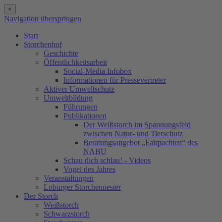
×
Navigation überspringen
Start
Storchenhof
Geschichte
Öffentlichkeitsarbeit
Social-Media Infobox
Informationen für Pressevertreter
Aktiver Umweltschutz
Umweltbildung
Führungen
Publikationen
Der Weißstorch im Spannungsfeld
zwischen Natur- und Tierschutz
Beratungsangebot „Fairpachten“ des
NABU
Schau dich schlau! - Videos
Vogel des Jahres
Veranstaltungen
Loburger Storchennester
Der Storch
Weißstorch
Schwarzstorch