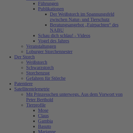
Führungen
Publikationen
Der Weißstorch im Spannungsfeld
zwischen Natur- und Tierschutz
Beratungsangebot „Fairpachten“ des
NABU
Schau dich schlau! - Videos
Vogel des Jahres
Veranstaltungen
Loburger Storchennester
Der Storch
Weißstorch
Schwarzstorch
Storchenzug
Gefahren für Störche
Patentiere
Satellitentelemetrie
Mit Prinzesschen unterwegs. Aus dem Vorwort von
Peter Berthold
Tierprofile
Mose
Claus
Gambia
Basuto
Marianne