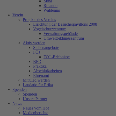
Mina
Rolando
Waldemar
Verein
Projekte des Vereins
Errichtung der Besucherpavillons 2008
Vogelschutzzentrum
Verwaltungsgebäude
Umweltbildungszentrum
Aktiv werden
Stellenangebote
FÖJ
FÖJ -Erlebnisse
BFD
Praktika
Abschlußarbeiten
Ehrenamt
Mitglied werden
Laudatio für Erika
Spenden
Spenden
Unsere Partner
News
Neues vom Hof
Medienberichte