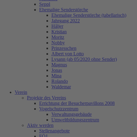
Seppl
Ehemalige Senderstörche
Ehemalige Senderstörche (tabellarisch)
Jahrgang 2022
Håljer
Kristian
Moritz
Nobby
Prinzesschen
Albert von Lotto
Lysann (ab 05/2020 ohne Sender)
Magnus
Jonas
Mina
Rolando
Waldemar
Verein
Projekte des Vereins
Errichtung der Besucherpavillons 2008
Vogelschutzzentrum
Verwaltungsgebäude
Umweltbildungszentrum
Aktiv werden
Stellenangebote
FÖJ