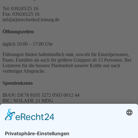
Tel: 039245/25 16
Fax: 039245/25 16
info[at]storchenhof-loburg.de
Öffnungszeiten
täglich 10:00 – 17:00 Uhr
Führungen finden halbstündlich statt, sowohl für Einzelpersonen,
Paare, Familien als auch für größere Gruppen ab 15 Personen. Bei
Letzteren für die bessere Planbarkeit unserer Kräfte nur nach
vorheriger Absprache.
Spendenkonto
IBAN: DE78 8105 3272 0503 0012 44
BIC: NOLADE 21 MDG
Sparkasse MagdeBurg
Spenden können steuerlich abgesetzt werden