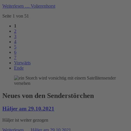
Weiterlesen …
Volierenhorst
Seite 1 von 51
1
2
3
4
5
6
7
Vorwärts
Ende
Neues von den Senderstörchen
Håljer am 29.10.2021
Håljer ist weiter gezogen
Weiterlesen …
Håljer am 29.10.2021