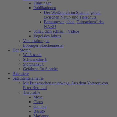
Führungen
Publikationen
Der Weißstorch im Spannungsfeld
zwischen Natur- und Tierschutz
Beratungsangebot „Fairpachten“ des
NABU
Schau dich schlau! - Videos
Vogel des Jahres
Veranstaltungen
Loburger Storchennester
Der Storch
Weißstorch
Schwarzstorch
Storchenzug
Gefahren für Störche
Patentiere
Satellitentelemetrie
Mit Prinzesschen unterwegs. Aus dem Vorwort von
Peter Berthold
Tierprofile
Mose
Claus
Gambia
Basuto
Marianne