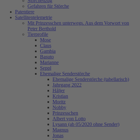
Storchenzug
Gefahren für Störche
Patentiere
Satellitentelemetrie
Mit Prinzesschen unterwegs. Aus dem Vorwort von
Peter Berthold
Tierprofile
Mose
Claus
Gambia
Basuto
Marianne
Seppl
Ehemalige Senderstörche
Ehemalige Senderstörche (tabellarisch)
Jahrgang 2022
Håljer
Kristian
Moritz
Nobby
Prinzesschen
Albert von Lotto
Lysann (ab 05/2020 ohne Sender)
Magnus
Jonas