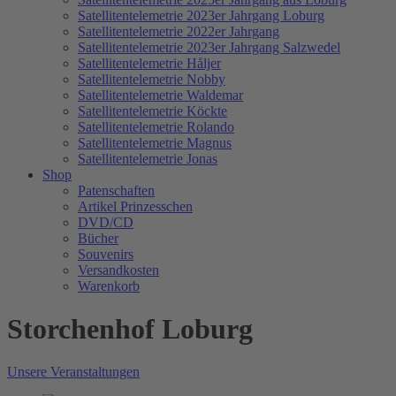
Satellitentelemetrie 2023er Jahrgang Loburg
Satellitentelemetrie 2022er Jahrgang
Satellitentelemetrie 2023er Jahrgang Salzwedel
Satellitentelemetrie Håljer
Satellitentelemetrie Nobby
Satellitentelemetrie Waldemar
Satellitentelemetrie Köckte
Satellitentelemetrie Rolando
Satellitentelemetrie Magnus
Satellitentelemetrie Jonas
Shop
Patenschaften
Artikel Prinzesschen
DVD/CD
Bücher
Souvenirs
Versandkosten
Warenkorb
Storchenhof Loburg
Unsere Veranstaltungen