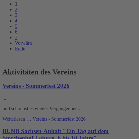
1
2
3
4
5
6
7
Vorwärts
Ende
Aktivitäten des Vereins
Vereins - Sommerfest 2026
...
und schon ist es wieder Vergangenheit..
Weiterlesen …
Vereins - Sommerfest 2026
BUND Sachsen-Anhalt "Ein Tag auf dem
Storchenhof Loburg, 6 bis 10 Jahre"