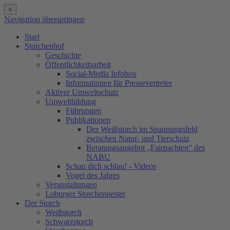
×
Navigation überspringen
Start
Storchenhof
Geschichte
Öffentlichkeitsarbeit
Social-Media Infobox
Informationen für Pressevertreter
Aktiver Umweltschutz
Umweltbildung
Führungen
Publikationen
Der Weißstorch im Spannungsfeld
zwischen Natur- und Tierschutz
Beratungsangebot „Fairpachten“ des
NABU
Schau dich schlau! - Videos
Vogel des Jahres
Veranstaltungen
Loburger Storchennester
Der Storch
Weißstorch
Schwarzstorch