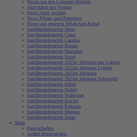
Neues aus den Loburger Horsten
Aktivitäten des Vereins
News Aktiv werden
News Pflege- und Patentiere
Neues aus unserem WhatsApp-Kanal
Satellitentelemetrie Mose
Satellitentelemetrie Claus
Satellitentelemetrie Gambia
Satellitentelemetrie Basuto
Satellitentelemetrie Marianne
Satellitentelemetrie Seppl
Satellitentelemetrie 2025er Jahrgang aus Loburg
Satellitentelemetrie 2023er Jahrgang Loburg
Satellitentelemetrie 2022er Jahrgang
Satellitentelemetrie 2023er Jahrgang Salzwedel
Satellitentelemetrie Håljer
Satellitentelemetrie Nobby
Satellitentelemetrie Waldemar
Satellitentelemetrie Köckte
Satellitentelemetrie Rolando
Satellitentelemetrie Magnus
Satellitentelemetrie Jonas
Shop
Patenschaften
Artikel Prinzesschen