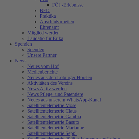
FÖJ -Erlebnisse
BFD
Praktika
Abschlußarbeiten
Ehrenamt
Mitglied werden
Laudatio für Erika
Spenden
Spenden
Unsere Partner
News
Neues vom Hof
Medienberichte
Neues aus den Loburger Horsten
Aktivitäten des Vereins
News Aktiv werden
News Pflege- und Patentiere
Neues aus unserem WhatsApp-Kanal
Satellitentelemetrie Mose
Satellitentelemetrie Claus
Satellitentelemetrie Gambia
Satellitentelemetrie Basuto
Satellitentelemetrie Marianne
Satellitentelemetrie Seppl
Satellitentelemetrie 2025er Jahrgang aus Loburg